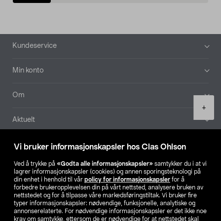
Bunntekst
Kundeservice
Min konto
Om
Product
+
quantity
Aktuelt
Våre selskaper
Vi bruker informasjonskapsler hos Clas Ohlson
Ved å trykke på
«Godta alle informasjonskapsler»
samtykker du i at vi
Finn din butikk
lagrer informasjonskapsler (cookies) og annen sporingsteknologi på
din enhet i henhold til vår
policy for informasjonskapsler
for å
forbedre brukeropplevelsen din på vårt nettsted, analysere bruken av
SE
NO
FI
nettstedet og for å tilpasse våre markedsføringstiltak. Vi bruker fire
typer informasjonskapsler: nødvendige, funksjonelle, analytiske og
annonserelaterte. For nødvendige informasjonskapsler er det ikke noe
krav om samtykke, ettersom de er nødvendige for at nettstedet skal