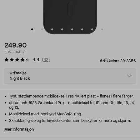
249,90
(inkl. moms)
4.4
(
42
)
Artikkelnr.:
39-3856
Select
Utførelse
variant
Night Black
Tynt, støtdempende mobildeksel i resirkulert plast – finnes i flere farger.
dbramante1928 Greenland Pro – mobildeksel for iPhone 17e, 16e, 15, 14
og 13.
Mobildeksel med innebygd MagSafe-ring.
Sklisikkert grep og forhøyede kanter som beskytter kamera og skjerm.
Mer informasjon