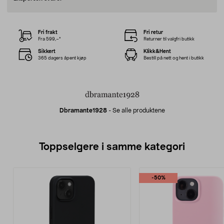
Fri frakt
Fri retur
Fra 599,–*
Returner til valgfri butikk
Sikkert
Klikk&Hent
365 dagers åpent kjøp
Bestill på nett og hent i butikk
Dbramante1928
-
Se alle produktene
Toppselgere i samme kategori
-50%