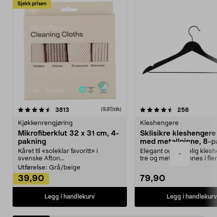
Sjekk prisen
4.5av 5 stjerner
anmeldelser
4.5av 5 stjerner
anmeldels
3813
256
(9,97/stk)
Kjøkkenrengjøring
Kleshengere
Mikrofiberklut 32 x 31 cm, 4-
Sklisikre kleshengere 
pakning
med metallpinne, 8-p
Kåret til «soleklar favoritt» i
Elegant og skikkelig kles
-
svenske Afton...
tre og metall – finnes i fle
Kleshe...
Utførelse:
Grå/beige
39,90
79,90
Legg i handlekurv
Legg i handlekurv