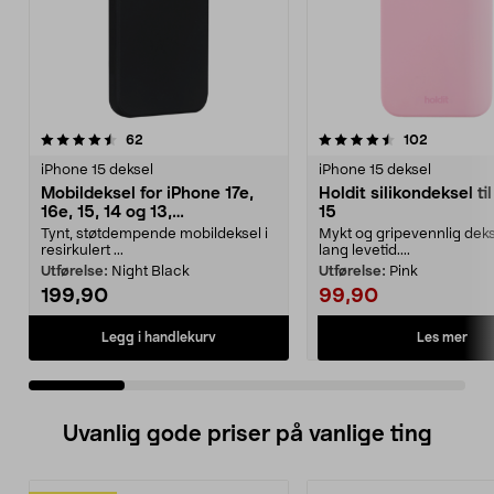
4.5 av 5 stjerner
anmeldelser
4.5 av 5 stjerner
anmeldels
62
102
iPhone 15 deksel
iPhone 15 deksel
Mobildeksel for iPhone 17e,
Holdit silikondeksel ti
16e, 15, 14 og 13,
15
dbramante1928 Greenland
Tynt, støtdempende mobildeksel i
Mykt og gripevennlig dek
resirkulert ...
lang levetid....
Utførelse:
Night Black
Utførelse:
Pink
199,90
99,90
Les mer
Legg i handlekurv
Uvanlig gode priser på vanlige ting