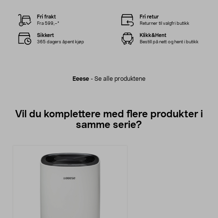
Fri frakt
Fri retur
Fra 599,–*
Returner til valgfri butikk
Sikkert
Klikk&Hent
365 dagers åpent kjøp
Bestill på nett og hent i butikk
Eeese
-
Se alle produktene
Vil du komplettere med flere produkter i
samme serie?