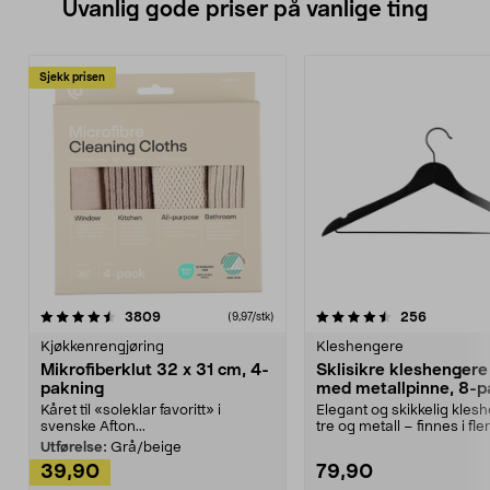
Uvanlig gode priser på vanlige ting
Sjekk prisen
4.5av 5 stjerner
anmeldelser
4.5av 5 stjerner
anmeldels
3809
256
(9,97/stk)
Kjøkkenrengjøring
Kleshengere
Mikrofiberklut 32 x 31 cm, 4-
Sklisikre kleshengere 
pakning
med metallpinne, 8-p
Kåret til «soleklar favoritt» i
Elegant og skikkelig kles
svenske Afton...
tre og metall – finnes i fle
Kleshe...
Utførelse:
Grå/beige
39,90
79,90