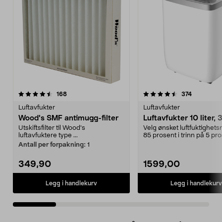
4.5 av 5 stjerner
anmeldelser
4.5 av 5 stjerner
anmeldels
168
374
Luftavfukter
Luftavfukter
Wood's SMF antimugg-filter
Luftavfukter 10 liter,
Utskiftsfilter til Wood's
Velg ønsket luftfuktighets
luftavfuktere type ...
85 prosent i trinn på 5 pro
Slangetilkob...
Antall per forpakning:
1
349,90
1599,00
Legg i handlekurv
Legg i handlekurv