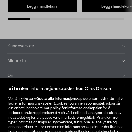
Legg i handlekurv
Legg i handlekurv
Bunntekst
Kundeservice
Min konto
Om
Vi bruker informasjonskapsler hos Clas Ohlson
Aktuelt
Ved å trykke på
«Godta alle informasjonskapsler»
samtykker du i at vi
lagrer informasjonskapsler (cookies) og annen sporingsteknologi på
Våre selskaper
din enhet i henhold til vår
policy for informasjonskapsler
for å
forbedre brukeropplevelsen din på vårt nettsted, analysere bruken av
nettstedet og for å tilpasse våre markedsføringstiltak. Vi bruker fire
Finn din butikk
typer informasjonskapsler: nødvendige, funksjonelle, analytiske og
annonserelaterte. For nødvendige informasjonskapsler er det ikke noe
krav om samtykke, ettersom de er nødvendige for at nettstedet skal