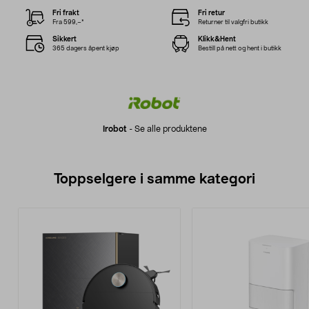
Fri frakt
Fri retur
Fra 599,–*
Returner til valgfri butikk
Sikkert
Klikk&Hent
365 dagers åpent kjøp
Bestill på nett og hent i butikk
Irobot
-
Se alle produktene
Toppselgere i samme kategori