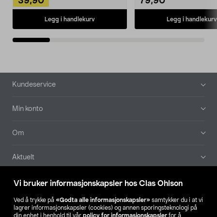
39,90
79,90
Legg i handlekurv
Legg i handlekurv
Bunntekst
Kundeservice
Min konto
Om
Aktuelt
Våre selskaper
Vi bruker informasjonskapsler hos Clas Ohlson
Ved å trykke på
«Godta alle informasjonskapsler»
samtykker du i at vi
Finn din butikk
lagrer informasjonskapsler (cookies) og annen sporingsteknologi på
din enhet i henhold til vår
policy for informasjonskapsler
for å