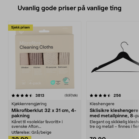
Uvanlig gode priser på vanlige ting
Sjekk prisen
4.5av 5 stjerner
anmeldelser
4.5av 5 stjerner
anmeldels
3813
256
(9,97/stk)
Kjøkkenrengjøring
Kleshengere
Mikrofiberklut 32 x 31 cm, 4-
Sklisikre kleshengere 
pakning
med metallpinne, 8-p
Kåret til «soleklar favoritt» i
Elegant og skikkelig kles
svenske Afton...
tre og metall – finnes i fle
Kleshe...
Utførelse:
Grå/beige