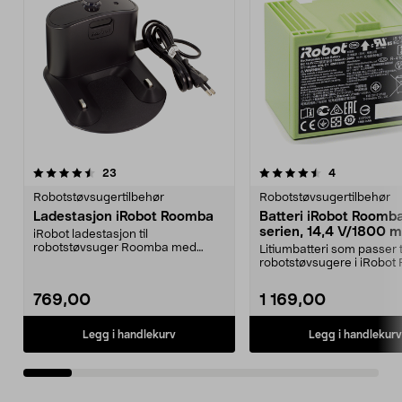
4.5av 5 stjerner
anmeldelser
5.0av 5 stjerner
anmeldelser
23
4
Robotstøvsugertilbehør
Robotstøvsugertilbehør
Ladestasjon iRobot Roomba
Batteri iRobot Roomba
serien, 14,4 V/1800 m
iRobot ladestasjon til
Ion
robotstøvsuger Roomba med
Litiumbatteri som passer t
innebygd strømforsyning inklusi...
robotstøvsugere i iRobo
e5 og i7-serien.Pas...
769,00
1 169,00
Legg i handlekurv
Legg i handlekurv