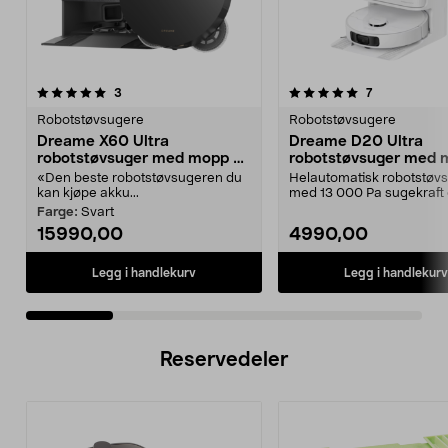
5.0 av 5 stjerner
anmeldelser
5.0 av 5 stjerner
anmeldelser
3
7
Robotstøvsugere
Robotstøvsugere
Dreame X60 Ultra
Dreame D20 Ultra
robotstøvsuger med mopp og
robotstøvsuger med 
selvtømming
hvit
«Den beste robotstøvsugeren du
Helautomatisk robotstøv
kan kjøpe akku...
med 13 000 Pa sugekraft
automatisk mopping. Drea
Farge:
Svart
15990,00
4990,00
Legg i handlekurv
Legg i handlekurv
Reservedeler