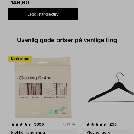
149,90
Legg i handlekurv
Uvanlig gode priser på vanlige ting
Sjekk prisen
4.5av 5 stjerner
anmeldelser
4.5av 5 stjerner
anmeldels
3809
256
(9,97/stk)
Kjøkkenrengjøring
Kleshengere