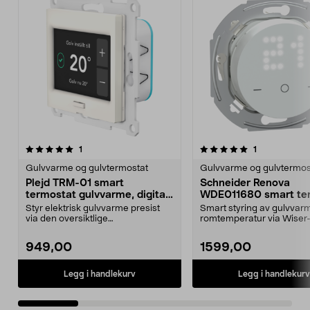
5.0 av 5 stjerner
anmeldelser
4.5 av 5 stjerner
anmeldelser
1
1
Gulvvarme og gulvtermostat
Gulvvarme og gulvtermos
Plejd TRM-01 smart
Schneider Renova
termostat gulvvarme, digital,
WDE011680 smart te
Elko
til gulvvarme
Styr elektrisk gulvvarme presist
Smart styring av gulvvar
via den oversiktlige
romtemperatur via Wiser
berøringsskjermen. Plejd T...
Renova WDE011680 el...
949,00
1599,00
Legg i handlekurv
Legg i handlekurv