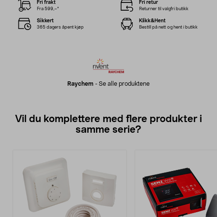
Fri frakt
Fri retur
Fra 599,–*
Returner til valgfri butikk
Sikkert
Klikk&Hent
365 dagers åpent kjøp
Bestill på nett og hent i butikk
Raychem
-
Se alle produktene
Vil du komplettere med flere produkter i
samme serie?