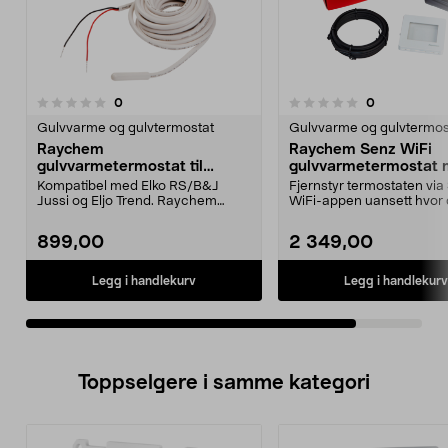
anmeldelser
anmeldelser
0
0
0.0 av 5 stjerner
Gulvvarme og gulvtermostat
Gulvvarme og gulvtermos
Raychem
Raychem Senz WiFi
gulvvarmetermostat til
gulvvarmetermostat
innfelt montering
fjernstyring
Kompatibel med Elko RS/B&J
Fjernstyr termostaten via
Jussi og Eljo Trend. Raychem
WiFi-appen uansett hvor 
gulvvarmetermostat til i...
Raychem Senz WiFi ...
899,00
2 349,00
Legg i handlekurv
Legg i handlekurv
Toppselgere i samme kategori