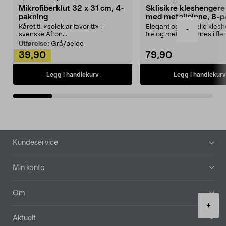
Mikrofiberklut 32 x 31 cm, 4-
Sklisikre kleshengere 
pakning
med metallpinne, 8-p
Kåret til «soleklar favoritt» i
Elegant og skikkelig kles
-
svenske Afton...
tre og metall – finnes i fle
Kleshe...
Utførelse:
Grå/beige
39,90
79,90
Legg i handlekurv
Legg i handlekurv
Bunntekst
Kundeservice
Min konto
Om
Product
+
quantity
Aktuelt