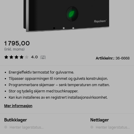
1 795,00
(inkl. moms)
4.0
(
2
)
Artikkelnr.:
36-6668
Energieffektiv termostat for gulvvarme.
Tilpasser oppvarmingen til rommet og gulvets konstruksjon.
Programmerbare skjemaer – senk temperaturen om natten.
Stor og tydelig skjerm med touchknapper.
Kan kun installeres av en registrert installasjonsvirksomhet.
Mer informasjon
Butikklager
Nettlager
Henter lagerstatus...
Henter lagerstatus...