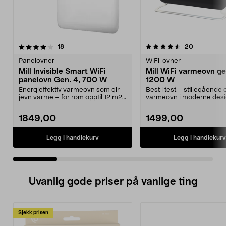
4.5 av 5 stjerner
anmeldelser
4.0 av 5 stjerner
anmeldelse
18
20
Panelovner
WiFi-ovner
Mill Invisible Smart WiFi
Mill WiFi varmeovn ge
panelovn Gen. 4, 700 W
1200 W
Energieffektiv varmeovn som gir
Best i test – stillegående 
jevn varme – for rom opptil 12 m2.
varmeovn i moderne desi
Mill Invisibl...
CO1200WIFI...
1849,00
1499,00
Legg i handlekurv
Legg i handlekurv
Uvanlig gode priser på vanlige ting
Sjekk prisen