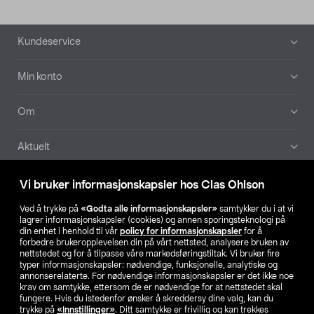
Bunntekst
Kundeservice
Min konto
Om
Aktuelt
Våre selskaper
Vi bruker informasjonskapsler hos Clas Ohlson
Ved å trykke på
«Godta alle informasjonskapsler»
samtykker du i at vi
Finn din butikk
lagrer informasjonskapsler (cookies) og annen sporingsteknologi på
din enhet i henhold til vår
policy for informasjonskapsler
for å
forbedre brukeropplevelsen din på vårt nettsted, analysere bruken av
SE
NO
FI
nettstedet og for å tilpasse våre markedsføringstiltak. Vi bruker fire
typer informasjonskapsler: nødvendige, funksjonelle, analytiske og
annonserelaterte. For nødvendige informasjonskapsler er det ikke noe
krav om samtykke, ettersom de er nødvendige for at nettstedet skal
fungere. Hvis du istedenfor ønsker å skreddersy dine valg, kan du
trykke på
«Innstillinger»
. Ditt samtykke er frivillig og kan trekkes