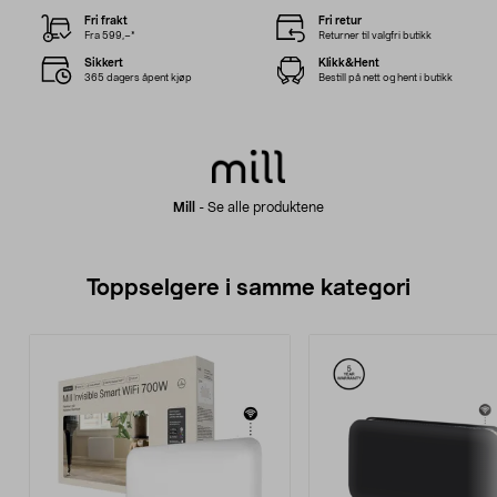
Fri frakt
Fri retur
Fra 599,–*
Returner til valgfri butikk
Sikkert
Klikk&Hent
365 dagers åpent kjøp
Bestill på nett og hent i butikk
Mill
-
Se alle produktene
Toppselgere i samme kategori