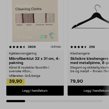
4.5av 5 stjerner
anmeldelser
4.5av 5 stjerner
anmeldels
3809
256
(9,97/stk)
Kjøkkenrengjøring
Kleshengere
Mikrofiberklut 32 x 31 cm, 4-
Sklisikre kleshengere 
pakning
med metallpinne, 8-p
Kåret til «soleklar favoritt» i
Elegant og skikkelig kles
svenske Afton...
tre og metall – finnes i fle
Kleshe...
Utførelse:
Grå/beige
39,90
79,90
Legg i handlekurv
Legg i handlekurv