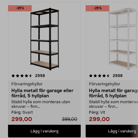
-25%
-25%
4.5 av 5 stjärnor
recensioner
4.5 av 5 stjärnor
recensio
2558
2558
Förvaringshyllor
Förvaringshyllor
Hylla metall för garage eller
Hylla metall för garag
förråd, 5 hyllplan
förråd, 5 hyllplan
Stabil hylla som monteras utan
Stabil hylla som montera
skruvar – finn...
skruvar – finn...
Färg:
Svart
Färg:
Vit
299,00
299,00
399,00
Lägg i varukorg
Lägg i varukorg