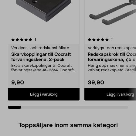
5.0av 5 stjärnor
recensioner
4.0av 5 stjärnor
recensioner
1
1
Verktygs- och redskapshållare
Verktygs- och redskapshå
Skarvkopplingar till Cocraft
Redskapskrok till Coc
förvaringsskena, 2-pack
förvaringsskena, 7,5 
Extra skarvkopplingar till Cocraft
Häng upp maskiner, slang
förvaringsskena 41–3814. Cocraft
kablar, redskap etc. Stabil
skenkoppling...
redskapskrok till Cocraf...
9,90
39,90
Lägg i varukorg
Lägg i varukorg
Toppsäljare inom samma kategori