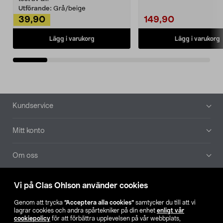
Utförande:
Grå/beige
39,90
149,90
Lägg i varukorg
Lägg i varukorg
Sidfot
Kundservice
Mitt konto
Om oss
Aktuellt
Vi på Clas Ohlson använder cookies
Genom att trycka
”Acceptera alla cookies”
samtycker du till att vi
Våra bolag
lagrar cookies och andra spårtekniker på din enhet
enligt vår
cookiepolicy
för att förbättra upplevelsen på vår webbplats,