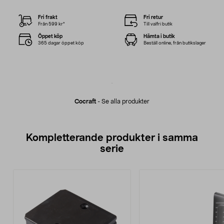
Fri frakt
Fri retur
Från 599 kr*
Till valfri butik
Öppet köp
Hämta i butik
365 dagar öppet köp
Beställ online, från butikslager
Cocraft
-
Se alla produkter
Kompletterande produkter i samma
serie