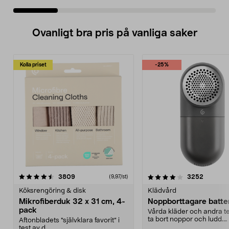
Ovanligt bra pris på vanliga saker
Kolla priset
-25%
4.0av 5 stjärnor
recensioner
4.5av 5 stjärnor
recensio
3809
3252
(9,97/st)
Köksrengöring & disk
Klädvård
Mikrofiberduk 32 x 31 cm, 4-
Noppborttagare batter
pack
Vårda kläder och andra tex
ta bort noppor och ludd.
Aftonbladets "självklara favorit” i
Noppborttagaren fräs...
test av d...