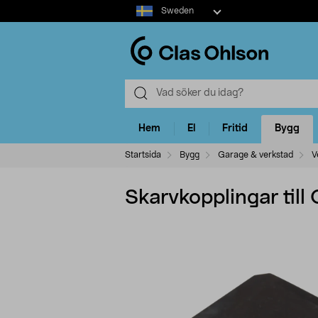
Select
Sweden
market
Hem
El
Fritid
Bygg
Startsida
Bygg
Garage & verkstad
V
Skarvkopplingar till