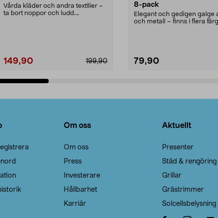
8-pack
Vårda kläder och andra textilier –
ta bort noppor och ludd.
Elegant och gedigen galge a
Noppborttagaren fräs...
och metall – finns i flera färg
Galge med sv...
149,90
79,90
199,90
Lägg i varukorg
Lägg i varukorg
o
Om oss
Aktuellt
egistrera
Om oss
Presenter
enord
Press
Städ & rengöring
ation
Investerare
Grillar
istorik
Hållbarhet
Grästrimmer
Karriär
Solcellsbelysning