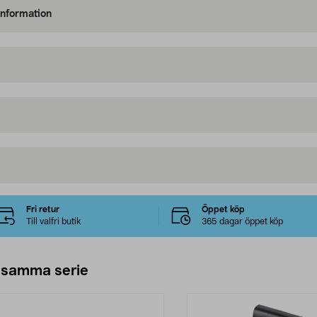
information
Fri retur
Öppet köp
Till valfri butik
365 dagar öppet köp
 samma serie