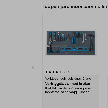
Lägg i varukorg
Toppsäljare inom samma ka
5 av 5 stjärnor
4.0 av 5 stjärnor
recensioner
205
Verktygs- och redskapshållare
Verktygstavla med krokar
Praktisk verktygsförvaring som
monteras på en vägg. Passar i
garaget, verkstaden...