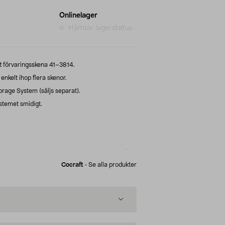
Onlinelager
Hämtar lagerstatus...
ft förvaringsskena 41–3814.
enkelt ihop flera skenor.
rage System (säljs separat).
stemet smidigt.
Cocraft
-
Se alla produkter