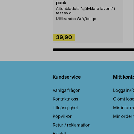
pack
Aftonbladets "självklara favorit” i
test av d...
Utförande:
Grå/beige
39,90
Lägg i varukorg
Sidfot
Kundservice
Mitt kont
Vanliga frågor
Logga in/R
Kontakta oss
Glömt lös
Tillgänglighet
Min inform
Köpvillkor
Min orderh
Retur / reklamation
Elavfall