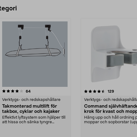
Lägg i varukorg
Lägg i varukorg
tegori
4.5 av 5 stjärnor
recensioner
4.5 av 5 stjärnor
recensioner
64
129
Verktygs- och redskapshållare
Verktygs- och redskapshåll
Takmonterad multilift för
Command självhäftand
takbox, cyklar och kajaker
krok för kvast och mop
Effektivt lyftsystem som hjälper till
Häng upp och håll ordning 
att hissa och sänka tyngre
moppar och sopborstar (upp t
föremål. Takmon...
kg). Command kv...