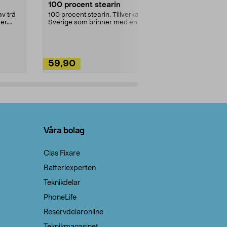
100 procent stearin
Ett allsidigt 
städning och 
v trä
100 procent stearin. Tillverkade i
ute. Städa med
er.
Sverige som brinner med en
vacker och sotfri ...
59,90
49,90
Lägg i varukorg
Lägg
Våra bolag
Clas Fixare
Batteriexperten
Teknikdelar
PhoneLife
Reservdelaronline
Teknikmagasinet