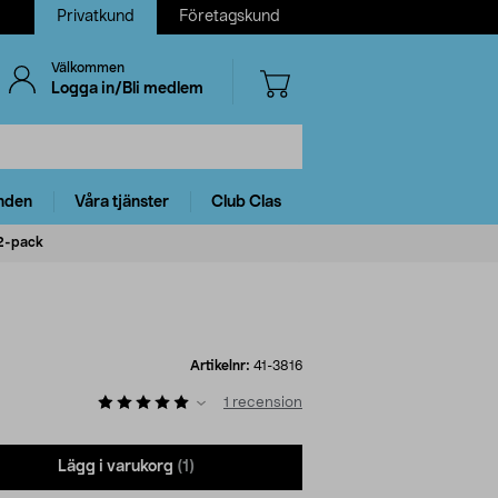
Privatkund
Företagskund
Välkommen
Logga in/Bli medlem
nden
Våra tjänster
Club Clas
 2-pack
Artikelnr:
41-3816
1
recension
Lägg i varukorg
(1)