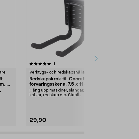
4.5av 5 stjärnor
recensioner
5.0
1
2
are
Verktygs- och redskapshållare
Verktygs- oc
ft
Redskapskrok till Cocraft
Redskapskro
cm, 2-
förvaringsskena, 7,5 x 11 cm
förvaringss
,
Häng upp maskiner, slangar,
Häng upp mask
kablar, redskap etc. Stabil
kablar, redska
redskapskrok till Cocraf...
redskapskrok t
29,90
29,90