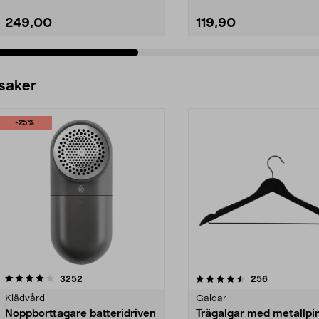
249,00
119,90
 saker
-25%
4.5av 5 stjärnor
recensioner
4.0av 5 stjärnor
recensioner
3252
256
Klädvård
Galgar
Noppborttagare batteridriven
Trägalgar med metallpi