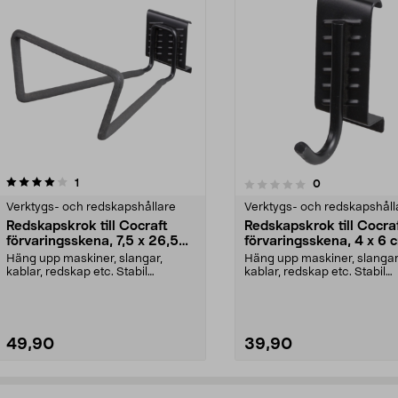
recensioner
5.0av 5 stjärnor
1
recensioner
0
0.0 av 5 stjärnor
Verktygs- och redskapshållare
Verktygs- och redskapshåll
Redskapskrok till Cocraft
Redskapskrok till Cocra
förvaringsskena, 7,5 x 26,5
förvaringsskena, 4 x 6 
cm
pack
Häng upp maskiner, slangar,
Häng upp maskiner, slangar
kablar, redskap etc. Stabil
kablar, redskap etc. Stabil
redskapskrok till Cocraf...
redskapskrok till Cocraf...
49,90
39,90