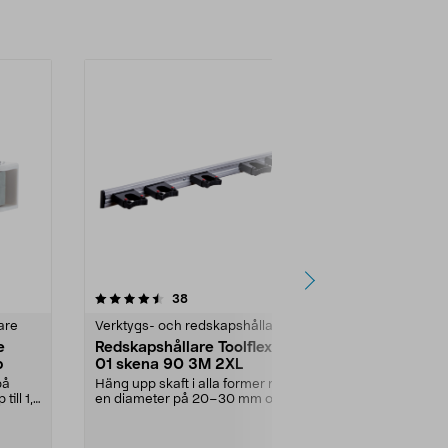
Lägg i varukorg
Lägg
4.5 av 5 stjärnor
recensioner
4.5
38
4
are
Verktygs- och redskapshållare
Verktygslådo
e
Redskapshållare Toolflex H-
Cocraft verk
p
01 skena 90 3M 2XL
elverktyg,
på
Häng upp skaft i alla former med
Förvara upp ti
ill 1,8
en diameter på 20–30 mm och
batterier och t
30–40 mm. Toolflex ...
plats. Cocraf..