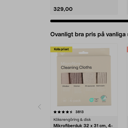
329,00
Ovanligt bra pris på vanliga
Kolla priset
5av 5 stjärnor
4.0av 5 stjärnor
recensioner
3813
Köksrengöring & disk
Mikrofiberduk 32 x 31 cm, 4-