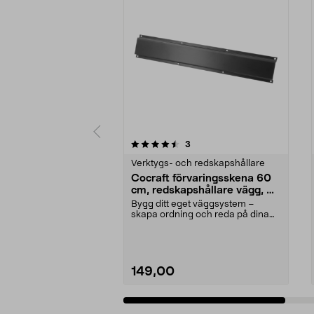
5av 5 stjärnor
4.0av 5 stjärnor
recensioner
3
Verktygs- och redskapshållare
Cocraft förvaringsskena 60
cm, redskapshållare vägg, 2-
pack
Bygg ditt eget väggsystem –
skapa ordning och reda på dina
prylar. Cocraft skena...
149,00