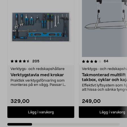
4.0 av 5 stjärnor
recensioner
4.5 av 5 stjärnor
recensione
205
64
Verktygs- och redskapshållare
Verktygs- och redskapshå
Verktygstavla med krokar
Takmonterad multilift 
takbox, cyklar och ka
Praktisk verktygsförvaring som
monteras på en vägg. Passar i
Effektivt lyftsystem som hjä
garaget, verkstaden...
att hissa och sänka tyngr
föremål. Takmon...
329,00
249,00
Lägg i varukorg
Lägg i varukorg