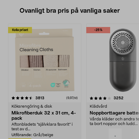
Ovanligt bra pris på vanliga saker
Kolla priset
-25%
4.0av 5 stjärnor
recensioner
4.5av 5 stjärnor
recensio
3813
3252
(9,97/st)
Köksrengöring & disk
Klädvård
Mikrofiberduk 32 x 31 cm, 4-
Noppborttagare batter
pack
Vårda kläder och andra tex
ta bort noppor och ludd.
Aftonbladets "självklara favorit” i
Noppborttagaren fräs...
test av d...
Utförande:
Grå/beige
-