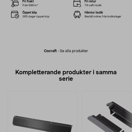
Fri frakt
Fri retur
Från 599 kr*
Till valfri butik
Öppet köp
Hämta i butik
365 dagar öppet köp
Beställ online, från butikslager
Cocraft
-
Se alla produkter
Kompletterande produkter i samma
serie