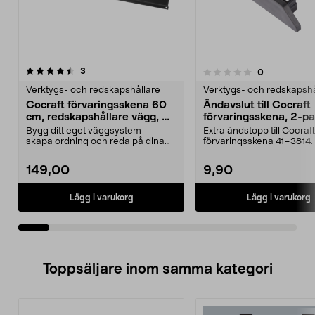
recensioner
5.0av 5 stjärnor
3
recensioner
0
0.0 av 5 stjärnor
Verktygs- och redskapshållare
Verktygs- och redskapshå
Cocraft förvaringsskena 60
Ändavslut till Cocraft
cm, redskapshållare vägg, 2-
förvaringsskena, 2-p
pack
Bygg ditt eget väggsystem –
Extra ändstopp till Cocraft
skapa ordning och reda på dina
förvaringsskena 41–3814.
prylar. Cocraft skena...
ändavslut – ger ett...
149,00
9,90
Lägg i varukorg
Lägg i varukorg
Toppsäljare inom samma kategori