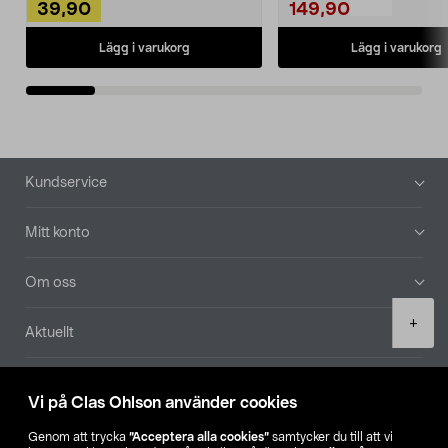
39,90
149,90
Lägg i varukorg
Lägg i varukorg
Sidfot
Kundservice
Mitt konto
Om oss
Product
+
Aktuellt
quantity
Våra bolag
Vi på Clas Ohlson använder cookies
Hitta butik
Genom att trycka
”Acceptera alla cookies”
samtycker du till att vi