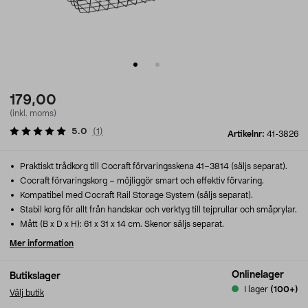
179,00
(inkl. moms)
5.0
(
1
)
Artikelnr:
41-3826
Praktiskt trådkorg till Cocraft förvaringsskena 41–3814 (säljs separat).
Cocraft förvaringskorg – möjliggör smart och effektiv förvaring.
Kompatibel med Cocraft Rail Storage System (säljs separat).
Stabil korg för allt från handskar och verktyg till tejprullar och småprylar.
Mått (B x D x H): 61 x 31 x 14 cm. Skenor säljs separat.
Mer information
Onlinelager
Butikslager
I lager
(100+)
Välj butik