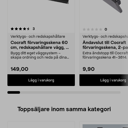
recensioner
5.0av 5 stjärnor
3
recensioner
0
0.0 av 5 stjärnor
Verktygs- och redskapshållare
Verktygs- och redskapshå
Cocraft förvaringsskena 60
Ändavslut till Cocraft
cm, redskapshållare vägg, 2-
förvaringsskena, 2-p
pack
Bygg ditt eget väggsystem –
Extra ändstopp till Cocraft
skapa ordning och reda på dina
förvaringsskena 41–3814.
prylar. Cocraft skena...
ändavslut – ger ett...
149,00
9,90
Lägg i varukorg
Lägg i varukorg
Toppsäljare inom samma kategori