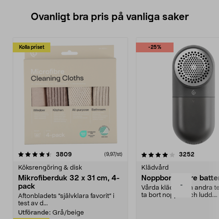
Ovanligt bra pris på vanliga saker
Kolla priset
-25%
4.0av 5 stjärnor
recensioner
4.5av 5 stjärnor
recensio
3809
3252
(9,97/st)
Köksrengöring & disk
Klädvård
Mikrofiberduk 32 x 31 cm, 4-
Noppborttagare batter
-
pack
Vårda kläder och andra tex
ta bort noppor och ludd.
Aftonbladets "självklara favorit” i
Noppborttagaren fräs...
test av d...
Utförande:
Grå/beige