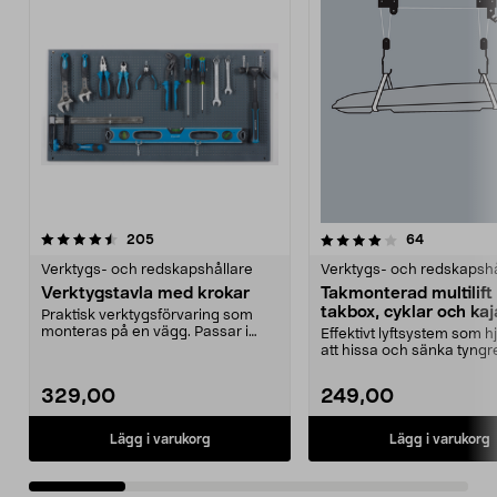
4.0 av 5 stjärnor
recensioner
4.5 av 5 stjärnor
recensione
205
64
Verktygs- och redskapshållare
Verktygs- och redskapshå
Verktygstavla med krokar
Takmonterad multilift 
takbox, cyklar och ka
Praktisk verktygsförvaring som
monteras på en vägg. Passar i
Effektivt lyftsystem som hjä
garaget, verkstaden...
att hissa och sänka tyngr
föremål. Takmon...
329,00
249,00
Lägg i varukorg
Lägg i varukorg