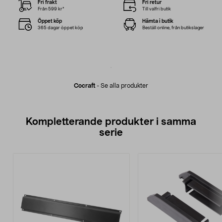
Fri frakt
Fri retur
Från 599 kr*
Till valfri butik
Öppet köp
Hämta i butik
365 dagar öppet köp
Beställ online, från butikslager
Cocraft
-
Se alla produkter
Kompletterande produkter i samma
serie