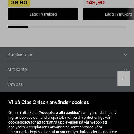
39,90
149,90
Lägg i varukorg
Lägg i varukorg
Sidfot
Kundservice
Mitt konto
Product
+
quantity
Om oss
Aktuellt
Vi på Clas Ohlson använder cookies
Genom att trycka
”Acceptera alla cookies”
samtycker du till att vi
Våra bolag
lagrar cookies och andra spårtekniker på din enhet
enligt vår
cookiepolicy
för att förbättra upplevelsen på vår webbplats,
analysera webbplatsens användning samt anpassa våra
Hitta butik
marknadsföringsinsatser. Vi använder fyra kategorier av cookies: