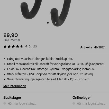
29,90
(inkl. moms)
4.5
(
2
)
Artikelnr:
41-3824
Häng upp maskiner, slangar, kablar, redskap etc.
Stabil redskapskrok till Cocraft förvaringsskena 41–3814 (säljs separat).
En del av Cocraft Rail Storage System – väggförvaring inomhus.
Stark stålkrok – PVC-doppad för att skydda ytor och utrustning.
Smart förvaring i garage och förråd. Mått (B x D): 7,5 x 10 cm.
Mer information
Butikslager
Onlinelager
Hämtar lagerstatus...
Hämtar lagerstatus...