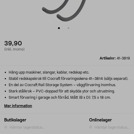
39,90
(inkl. moms)
Artikelnr:
41-3819
Häng upp maskiner, slangar, kablar, redskap etc.
Stabil redskapskrok till Cocraft förvaringsskena 41–3814 (säljs separat).
En del av Cocraft Rail Storage System – väggförvaring inomhus.
Stark stålkrok – PVC-doppad för att skydda ytor och utrustning.
Smart förvaring i garage och förråd. Mått (B x D): 7,5 x 18 cm.
Mer information
Butikslager
Onlinelager
Hämtar lagerstatus...
Hämtar lagerstatus...