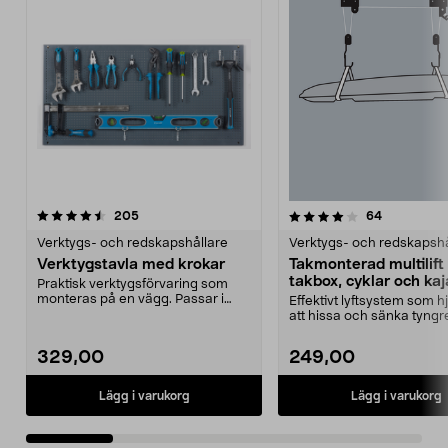
4.0 av 5 stjärnor
recensioner
4.5 av 5 stjärnor
recensione
205
64
Verktygs- och redskapshållare
Verktygs- och redskapshå
Verktygstavla med krokar
Takmonterad multilift 
takbox, cyklar och ka
Praktisk verktygsförvaring som
monteras på en vägg. Passar i
Effektivt lyftsystem som hjä
garaget, verkstaden...
att hissa och sänka tyngr
föremål. Takmon...
329,00
249,00
Lägg i varukorg
Lägg i varukorg