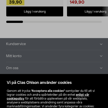
39,90
149,90
Lägg i varukorg
Lägg i varukorg
Sidfot
Kundservice
Mitt konto
Om oss
Aktuellt
Vi på Clas Ohlson använder cookies
Genom att trycka
”Acceptera alla cookies”
samtycker du till att vi
Våra bolag
lagrar cookies och andra spårtekniker på din enhet
enligt vår
cookiepolicy
för att förbättra upplevelsen på vår webbplats,
analysera webbplatsens användning samt anpassa våra
Hitta butik
marknadsföringsinsatser. Vi använder fyra kategorier av cookies: