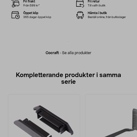
Fri frakt
Fri retur
Från 599 kr*
Till valfri butik
Öppet köp
Hämta i butik
365 dagar öppet köp
Beställ online, från butikslager
Cocraft
-
Se alla produkter
Kompletterande produkter i samma
serie