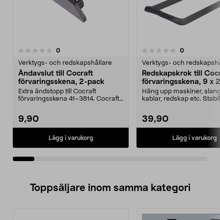
recensioner
recensioner
0
0
0.0 av 5 stjärnor
0.0 av 5 stjärnor
Verktygs- och redskapshållare
Verktygs- och redskapshå
Ändavslut till Cocraft
Redskapskrok till Coc
förvaringsskena, 2-pack
förvaringsskena, 9 x 
Extra ändstopp till Cocraft
Häng upp maskiner, slang
förvaringsskena 41–3814. Cocraft
kablar, redskap etc. Stabil
ändavslut – ger ett...
redskapskrok till Cocraf...
9,90
39,90
Lägg i varukorg
Lägg i varukorg
Toppsäljare inom samma kategori