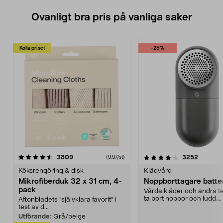
Ovanligt bra pris på vanliga saker
Kolla priset
-25%
4.0av 5 stjärnor
recensioner
4.5av 5 stjärnor
recensio
3809
3252
(9,97/st)
Köksrengöring & disk
Klädvård
Mikrofiberduk 32 x 31 cm, 4-
Noppborttagare batter
pack
Vårda kläder och andra tex
ta bort noppor och ludd.
Aftonbladets "självklara favorit” i
Noppborttagaren fräs...
test av d...
Utförande:
Grå/beige