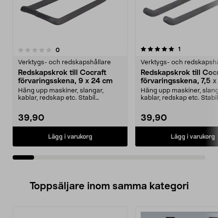
5.0av 5 stjärnor
recensioner
1
recensioner
0
0.0 av 5 stjärnor
Verktygs- och redskapshållare
Verktygs- och redskapshå
Redskapskrok till Cocraft
Redskapskrok till Coc
förvaringsskena, 9 x 24 cm
förvaringsskena, 7,5 
Häng upp maskiner, slangar,
Häng upp maskiner, slang
kablar, redskap etc. Stabil
kablar, redskap etc. Stabil
redskapskrok till Cocraf...
redskapskrok till Cocraf...
39,90
39,90
Lägg i varukorg
Lägg i varukorg
Toppsäljare inom samma kategori