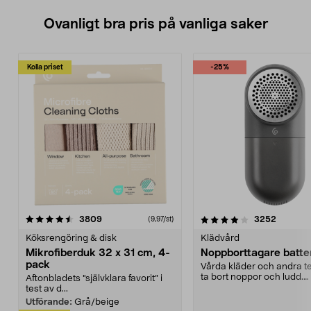
Ovanligt bra pris på vanliga saker
Kolla priset
-25%
4.0av 5 stjärnor
recensioner
4.5av 5 stjärnor
recensio
3809
3252
(9,97/st)
Köksrengöring & disk
Klädvård
Mikrofiberduk 32 x 31 cm, 4-
Noppborttagare batter
pack
Vårda kläder och andra tex
ta bort noppor och ludd.
Aftonbladets "självklara favorit” i
Noppborttagaren fräs...
test av d...
Utförande:
Grå/beige