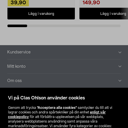
39,90
149,90
Lägg i varukorg
Lägg i varukorg
Sidfot
Kundservice
Mitt konto
Om oss
Aktuellt
Vi på Clas Ohlson använder cookies
Genom att trycka
”Acceptera alla cookies”
samtycker du till att vi
Våra bolag
lagrar cookies och andra spårtekniker på din enhet
enligt vår
cookiepolicy
för att förbättra upplevelsen på vår webbplats,
analysera webbplatsens användning samt anpassa våra
Hitta butik
marknadsföringsinsatser. Vi använder fyra kategorier av cookies: