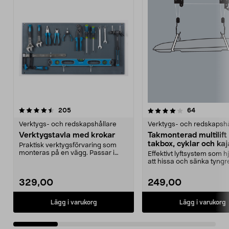
4.0 av 5 stjärnor
recensioner
4.5 av 5 stjärnor
recensione
205
64
Verktygs- och redskapshållare
Verktygs- och redskapshå
Verktygstavla med krokar
Takmonterad multilift 
takbox, cyklar och ka
Praktisk verktygsförvaring som
monteras på en vägg. Passar i
Effektivt lyftsystem som hjä
garaget, verkstaden...
att hissa och sänka tyngr
föremål. Takmon...
329,00
249,00
Lägg i varukorg
Lägg i varukorg