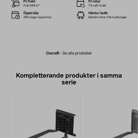
Fri frakt
Fri retur
Från 599 kr*
Till valfri butik
Öppet köp
Hämta i butik
365 dagar öppet köp
Beställ online, från butikslager
Cocraft
-
Se alla produkter
Kompletterande produkter i samma
serie