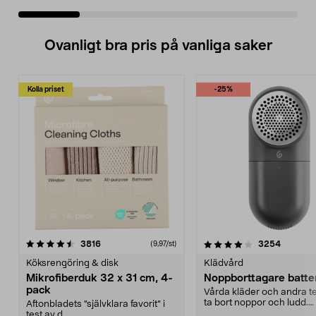
Ovanligt bra pris på vanliga saker
Kolla priset
-25%
4.0av 5 stjärnor
recensioner
4.5av 5 stjärnor
recensio
3816
3254
(9,97/st)
Köksrengöring & disk
Klädvård
Mikrofiberduk 32 x 31 cm, 4-
Noppborttagare batter
pack
Vårda kläder och andra tex
ta bort noppor och ludd.
Aftonbladets "självklara favorit” i
Noppborttagaren fräs...
test av d...