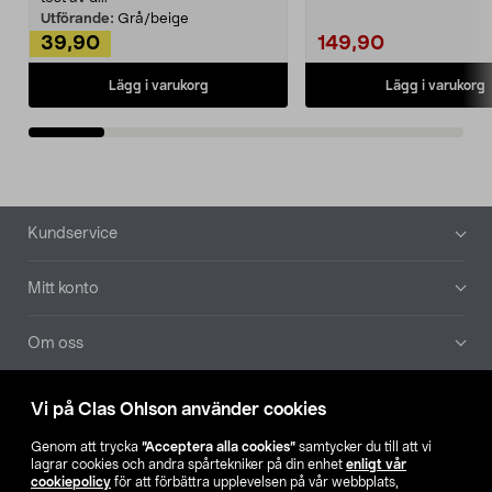
Utförande:
Grå/beige
39,90
149,90
Lägg i varukorg
Lägg i varukorg
Sidfot
Kundservice
Mitt konto
Om oss
Aktuellt
Vi på Clas Ohlson använder cookies
Genom att trycka
”Acceptera alla cookies”
samtycker du till att vi
Våra bolag
lagrar cookies och andra spårtekniker på din enhet
enligt vår
cookiepolicy
för att förbättra upplevelsen på vår webbplats,