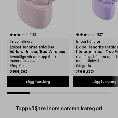
3.5av 5 stjärnor
recensioner
3.5av 5 stjärnor
recension
1127
1127
In-ear hörlurar
In-ear hörlurar
Exibel Tenorite trådlösa
Exibel Tenorite trådlö
hörlurar in-ear, True Wireless
hörlurar in-ear, True 
Svettåliga hörlurar upp till 10
Svettåliga hörlurar upp till
meter räckvid...
meter räckvid...
Färg:
Rosa
Färg:
Lila
299,00
299,00
Lägg i varukorg
Lägg i varukorg
Toppsäljare inom samma kategori