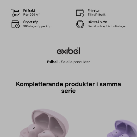
Fri frakt
Fri retur
Från 599 kr*
Till valfri butik
Öppet köp
Hämta i butik
365 dagar öppet köp
Beställ online, från butikslager
Exibel
-
Se alla produkter
Kompletterande produkter i samma
serie