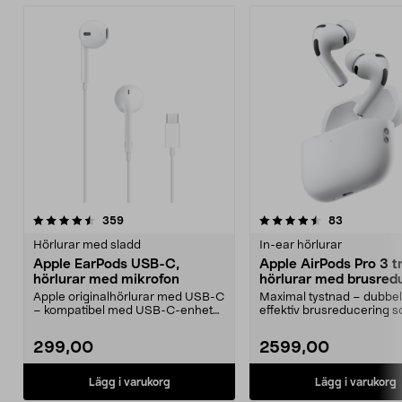
4.5 av 5 stjärnor
recensioner
4.5 av 5 stjärnor
recensione
359
83
Hörlurar med sladd
In-ear hörlurar
Apple EarPods USB-C,
Apple AirPods Pro 3 t
hörlurar med mikrofon
hörlurar med brusred
Apple originalhörlurar med USB-C
Maximal tystnad – dubbel
– kompatibel med USB-C-enheter
effektiv brusreducering 
med iOS 10 eller...
föregångaren. Apple Air...
299,00
2599,00
Lägg i varukorg
Lägg i varukorg