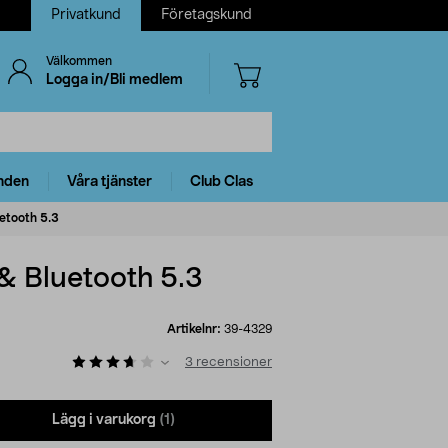
Privatkund
Företagskund
Välkommen
Logga in/Bli medlem
nden
Våra tjänster
Club Clas
tooth 5.3
 Bluetooth 5.3
Artikelnr:
39-4329
3
recensioner
Lägg i varukorg
(1)