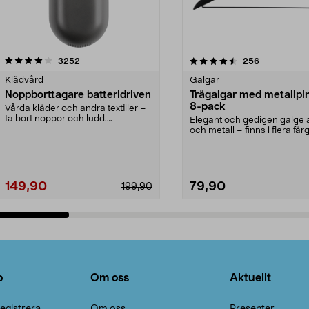
4.5av 5 stjärnor
recensioner
4.0av 5 stjärnor
recensioner
3252
256
Klädvård
Galgar
Noppborttagare batteridriven
Trägalgar med metallpi
8-pack
Vårda kläder och andra textilier –
ta bort noppor och ludd.
Elegant och gedigen galge a
Noppborttagaren fräs...
och metall – finns i flera färg
Galge med sv...
149,90
79,90
199,90
Lägg i varukorg
Lägg i varukorg
o
Om oss
Aktuellt
egistrera
Om oss
Presenter