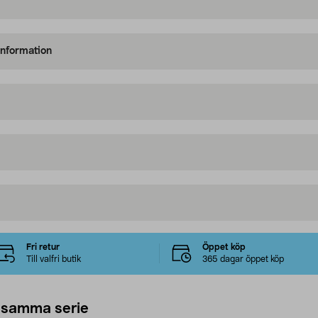
information
Fri retur
Öppet köp
Till valfri butik
365 dagar öppet köp
 samma serie