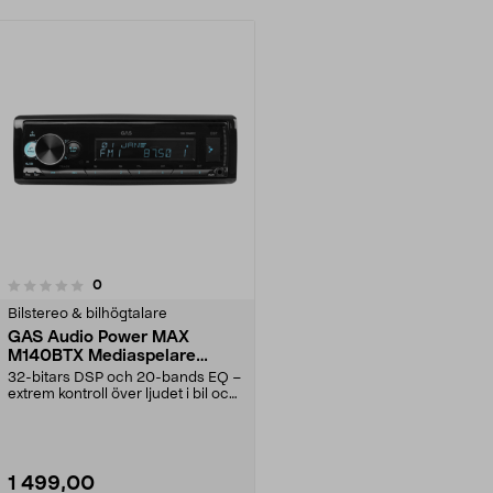
recensioner
0
Bilstereo & bilhögtalare
GAS Audio Power MAX
M140BTX Mediaspelare
Bluetooth, USB, DSP
32-bitars DSP och 20-bands EQ –
extrem kontroll över ljudet i bil och
epa. GAS A...
1 499,00