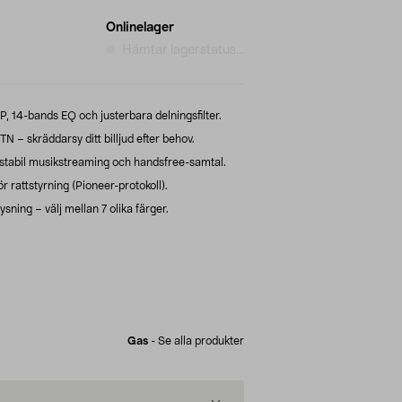
Onlinelager
Hämtar lagerstatus...
P, 14-bands EQ och justerbara delningsfilter.
 skräddarsy ditt billjud efter behov.
 stabil musikstreaming och handsfree-samtal.
 rattstyrning (Pioneer-protokoll).
sning – välj mellan 7 olika färger.
Gas
-
Se alla produkter