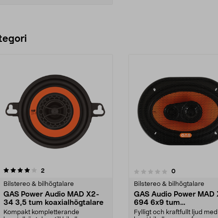
Lägg i varukorg
tegori
recensioner
3.5 av 5 stjärnor
2
recensioner
0
0.0 av 5 stjärnor
Bilstereo & bilhögtalare
Bilstereo & bilhögtalare
GAS Power Audio MAD X2-
GAS Audio Power MAD 
34 3,5 tum koaxialhögtalare
694 6x9 tum
triaxialhögtalare 130 
Kompakt kompletterande
Fylligt och kraftfullt ljud me