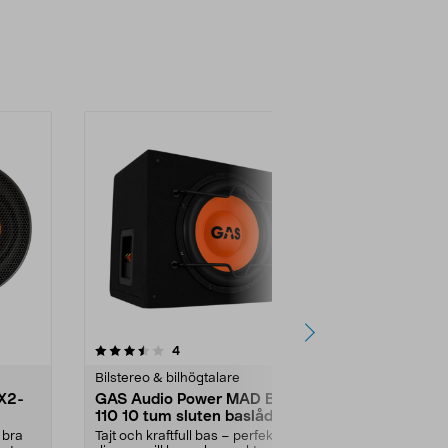
3.0 av 5 stjärnor
recensioner
4
2
0.0
Bilstereo & bilhögtalare
Bilstereo & bi
X2-
GAS Audio Power MAD B1-
GAS Audio
110 10 tum sluten baslåda,
M230BTN bi
W RMS,
250 W RMS
BT, USB, A
d bra
Tajt och kraftfull bas – perfekt för
Dubbel-DIN 