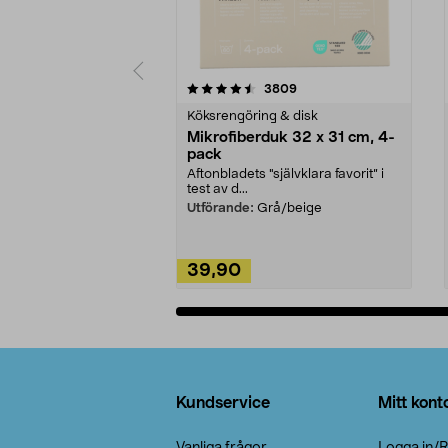
5av 5 stjärnor
4.0av 5 stjärnor
recensioner
3809
Köksrengöring & disk
Mikrofiberduk 32 x 31 cm, 4-
pack
Aftonbladets "självklara favorit” i
test av d...
Utförande:
Grå/beige
39,90
Lägg i varukorg
Sidfot
Kundservice
Mitt kont
Vanliga frågor
Logga in/R