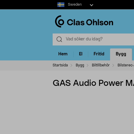
Select
Sweden
market
Hem
El
Fritid
Bygg
Startsida
Bygg
Biltillbehör
Bilstereo 
GAS Audio Power MA