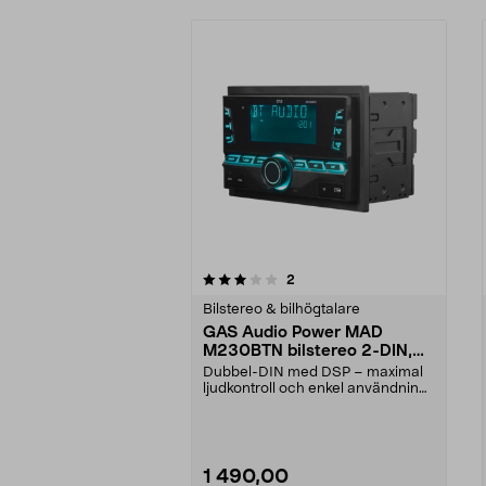
0av 5 stjärnor
recensioner
2
0.0av 5 stjärnor
Bilstereo & bilhögtalare
GAS Audio Power MAD
M230BTN bilstereo 2-DIN,
BT, USB, AUX, DSP
Dubbel-DIN med DSP – maximal
ljudkontroll och enkel användning i
bil och epa. GA...
1 490,00