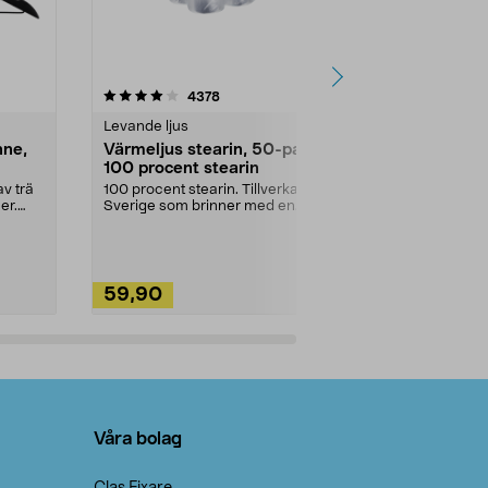
4.5av 5 stjärnor
recensioner
4.5
4378
2
Levande ljus
Rengöringsm
nne,
Värmeljus stearin, 50-pack,
Bikarbonat
100 procent stearin
Ett allsidigt 
städning och 
v trä
100 procent stearin. Tillverkade i
ute. Städa med
er.
Sverige som brinner med en
vacker och sotfri ...
59,90
49,90
Lägg i varukorg
Lägg
Våra bolag
Clas Fixare