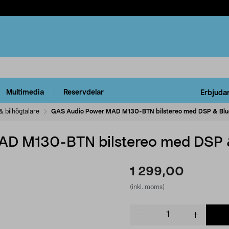
Multimedia
Reservdelar
Erbjuda
& bilhögtalare
GAS Audio Power MAD M130-BTN bilstereo med DSP & Blue
D M130-BTN bilstereo med DSP &
1 299,00
(inkl. moms)
Product
quantity