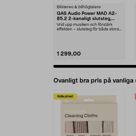
Bilstereo & bilhögtalare
GAS Audio Power MAD A2-
85.2 2-kanaligt slutsteg,
2x85W RMS
Vrid upp musiken och förstärk
effekten – slutsteg för både stora
och små ljudsys...
1 299,00
Lägg i varukorg
Ovanligt bra pris på vanliga
Kolla priset