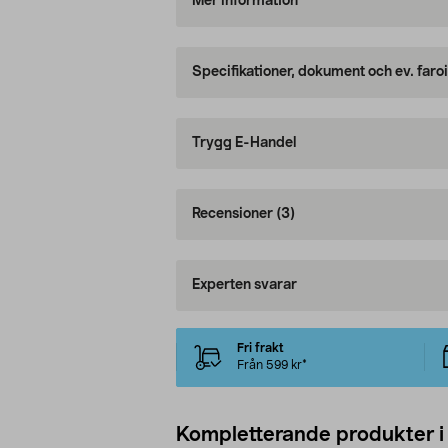
Mer information
Specifikationer, dokument och ev. faro
Trygg E-Handel
Recensioner
(3)
Experten svarar
Fri frakt
Från 599 kr*
Kompletterande produkter i