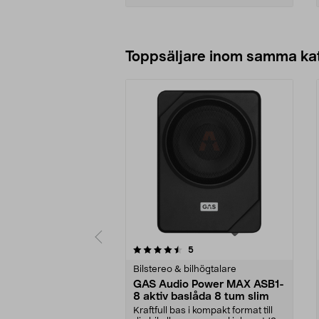
Lägg i varukorg
Toppsäljare inom samma ka
5 av 5 stjärnor
4.0 av 5 stjärnor
recensioner
5
Bilstereo & bilhögtalare
GAS Audio Power MAX ASB1-
8 aktiv baslåda 8 tum slim
Kraftfull bas i kompakt format till