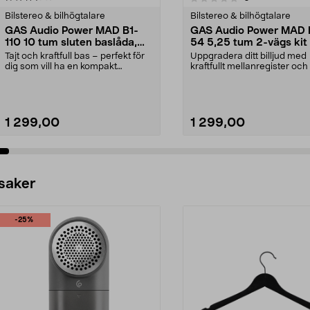
Bilstereo & bilhögtalare
Bilstereo & bilhögtalare
GAS Audio Power MAD B1-
GAS Audio Power MAD 
110 10 tum sluten baslåda,
54 5,25 tum 2-vägs kit 
250 W RMS
bilstereosystem
Tajt och kraftfull bas – perfekt för
Uppgradera ditt billjud med
dig som vill ha en kompakt
kraftfullt mellanregister och 
baslåda med rapp...
diskant. GAS Au...
1 299,00
1 299,00
Lägg i varukorg
Lägg i varukorg
 saker
-25%