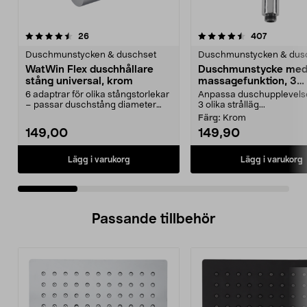
4.5 av 5 stjärnor
recensioner
4.5 av 5 stjärnor
recension
26
407
Duschmunstycken & duschset
Duschmunstycken & dus
WatWin Flex duschhållare
Duschmunstycke me
stång universal, krom
massagefunktion, 3
strållägen
6 adaptrar för olika stångstorlekar
Anpassa duschupplevel
– passar duschstång diameter
3 olika strålläg...
18–25 mm. WatWi...
Färg:
Krom
149,00
149,90
Lägg i varukorg
Lägg i varukorg
Passande tillbehör