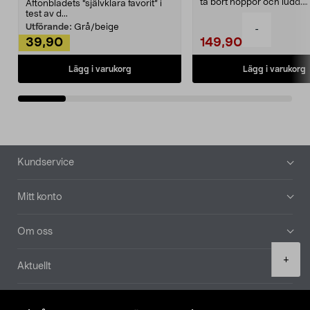
ta bort noppor och ludd.
Aftonbladets "självklara favorit” i
Noppborttagaren fräs...
test av d...
Utförande:
Grå/beige
-
39,90
149,90
Lägg i varukorg
Lägg i varukorg
Sidfot
Kundservice
Mitt konto
Om oss
Product
+
Aktuellt
quantity
Våra bolag