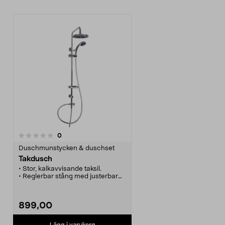
recensioner
0
Duschmunstycken & duschset
Takdusch
• Stor, kalkavvisande taksil.
• Reglerbar stång med justerbar
infästning.
• 3 olika stråltyper.
• Slang med ½"-anslutning för
899,00
enkel inkoppling till
duschblandare.
• Hylla. Finns i flera färger.
Lägg i varukorg