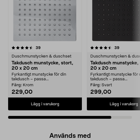
4.5av 5 stjärnor
recensioner
recensione
39
39
Duschmunstycken & duschset
Duschmunstycken & dus
Takdusch munstycke, stort,
Takdusch munstycke, 
20 x 20 cm
20 x 20 cm
Fyrkantigt munstycke för din
Fyrkantigt munstycke för 
takdusch – passa...
takdusch – passa...
Färg:
Krom
Färg:
Svart
229,00
299,00
Lägg i varukorg
Lägg i varukorg
Används med