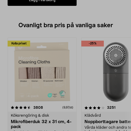
Ovanligt bra pris på vanliga saker
Kolla priset
-25%
4.0av 5 stjärnor
recensioner
4.5av 5 stjärnor
recensio
3808
3251
(9,97/st)
Köksrengöring & disk
Klädvård
Mikrofiberduk 32 x 31 cm, 4-
Noppborttagare batter
pack
Vårda kläder och andra tex