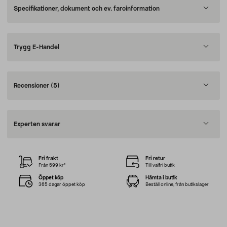
Specifikationer, dokument och ev. faroinformation
Trygg E-Handel
Recensioner
(5)
Experten svarar
Fri frakt
Fri retur
Från 599 kr*
Till valfri butik
Öppet köp
Hämta i butik
365 dagar öppet köp
Beställ online, från butikslager