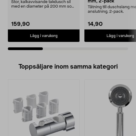
mm, 2-pack
Stor, kalkavvisande takdusch sil
med en diameter på 200 mm som
Tätning till duschslang m
ger en bred och j...
anslutning. 2-pack.
159,90
14,90
Lägg i varukorg
Lägg i varukorg
Toppsäljare inom samma kategori