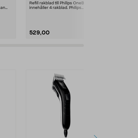
pack
Refill rakblad till Philips OneBlade
Originaltillbehö
ean
innehåller 4 rakblad. Philips
rengöringsst
OneBlade QP24...
Pod. Quick Cl
529,00
299,00
Lägg i varukorg
Lägg