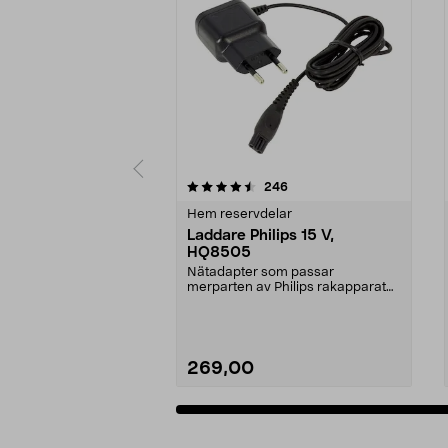
5av 5 stjärnor
4.5av 5 stjärnor
recensioner
246
Hem reservdelar
Laddare Philips 15 V,
HQ8505
Nätadapter som passar
merparten av Philips rakapparater
och hårklippare, samt äl...
269,00
Lägg i varukorg