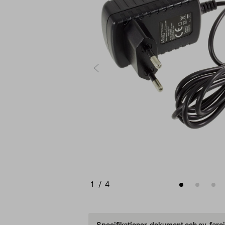
1
/
4