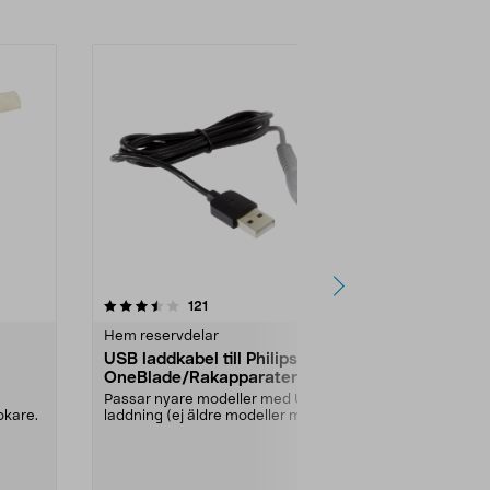
4.5 av 5 stjärnor
recensioner
4.5
121
1
Hem reservdelar
Te- & kaffetil
USB laddkabel till Philips
Kaffemått 
OneBlade/Rakapparater
plast, 12 g
Passar nyare modeller med USB-
Upptäck hem
okare.
laddning (ej äldre modeller med
perfekt kaffe
230 V nätadapter)....
denna exklusi