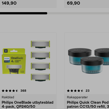
149,90
69,90
4.5av 5 stjärnor
recensioner
4.5av 5 stjärnor
recensioner
368
23
Rakblad
Rakapparater
Philips OneBlade utbytesblad
Philips Quick Clean Pod
4-pack, QP240/50
patron CC13/50 refill, 