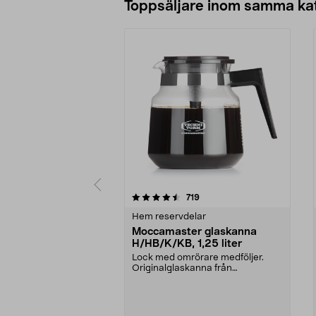
Toppsäljare inom samma ka
5 av 5 stjärnor
4.5 av 5 stjärnor
recensioner
719
Hem reservdelar
Moccamaster glaskanna
H/HB/K/KB, 1,25 liter
Lock med omrörare medföljer.
Originalglaskanna från
Moccamaster. Förläng livet p...