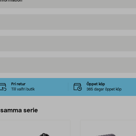
information
Fri retur
Öppet köp
Till valfri butik
365 dagar öppet köp
 samma serie