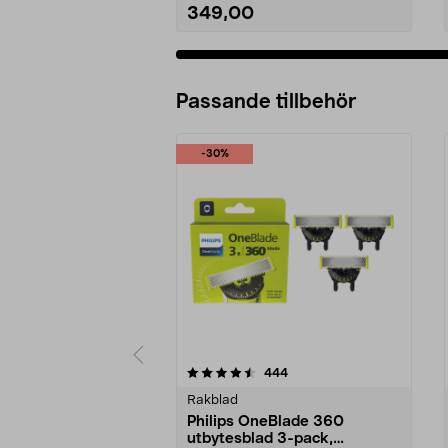
349,00
Passande tillbehör
-30%
5av 5 stjärnor
4.5av 5 stjärnor
recensioner
444
Rakblad
Philips OneBlade 360
utbytesblad 3-pack,