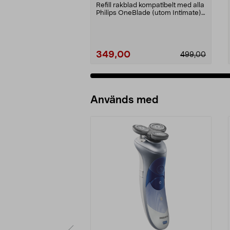
QP430/50
Refill rakblad kompatibelt med alla
Philips OneBlade (utom Intimate).
Philips 36...
349,00
499,00
Lägg i varukorg
Används med