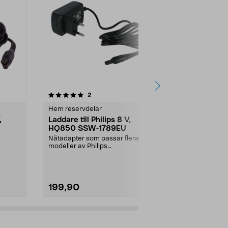
4.0av 5 stjärnor
recensioner
3.5
2
9
Hem reservdelar
Hem reservde
,
Laddare till Philips 8 V,
USB laddka
HQ850 SSW-1789EU
Philips
OneBlade/R
Nätadapter som passar flera
Passar nyare
modeller av Philips
laddning (ej 
mer,
rakapparater.Prisvärt alternativ...
230 V nätadapt
199,90
139,00
Lägg i varukorg
Lägg