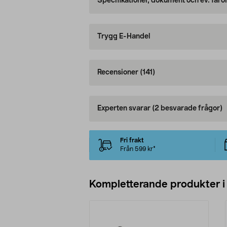
Specifikationer, dokument och ev. faro
Trygg E-Handel
Recensioner
(141)
Experten svarar
(2 besvarade frågor)
Fri frakt
Från 599 kr*
Kompletterande produkter i