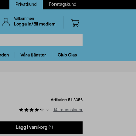
Privatkund
Företagskund
Välkommen
Logga in/Bli medlem
nden
Våra tjänster
Club Clas
Artikelnr:
51-3056
141
recensioner
Lägg i varukorg
(1)