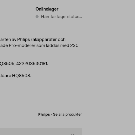
Onlinelager
Hämtar lagerstatus...
rten av Philips rakapparater och
Blade Pro-modeller som laddas med 230
ps HQ8505, 422203630181.
s laddare HQ8508.
Philips
-
Se alla produkter