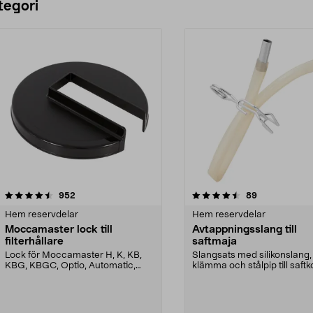
tegori
4.5 av 5 stjärnor
recensioner
3.5 av 5 stjärnor
recensioner
952
89
Hem reservdelar
Hem reservdelar
Moccamaster lock till
Avtappningsslang till
filterhållare
saftmaja
Lock för Moccamaster H, K, KB,
Slangsats med silikonslang,
KBG, KBGC, Optio, Automatic,
klämma och stålpip till saftk
Automatic S, Manual ...