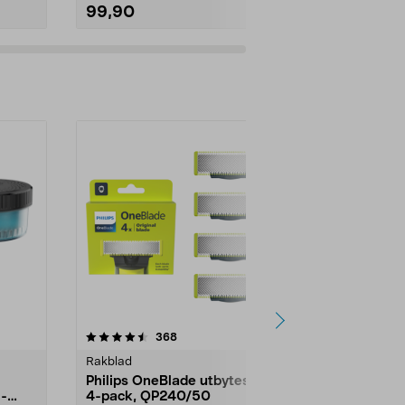
99,90
69,00
4.5av 5 stjärnor
recensioner
4.5
368
2
Rakblad
Rakapparate
Philips OneBlade utbytesblad
Philips Qui
3-
4-pack, QP240/50
patron CC13