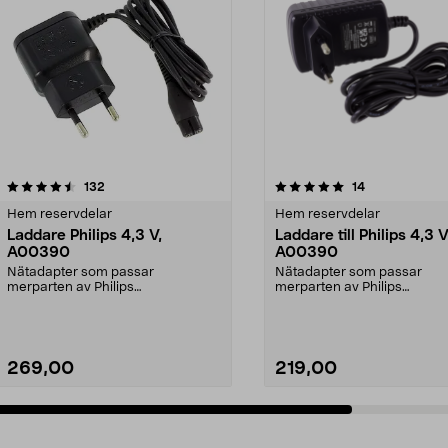
5.0av 5 stjärnor
recensioner
5.0av 5 stjärnor
recensioner
132
14
Hem reservdelar
Hem reservdelar
Laddare Philips 4,3 V,
Laddare till Philips 4,3 V
A00390
A00390
Nätadapter som passar
Nätadapter som passar
merparten av Philips
merparten av Philips
skäggtrimmer och multitrimmer,
skäggtrimmer och multitrim
samt ä...
samt ä...
269,00
219,00
Lägg i varukorg
Lägg i varukorg