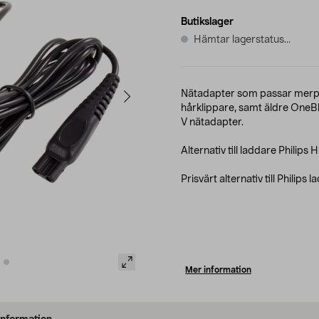
Butikslager
Hämtar lagerstatus...
Nätadapter som passar merpa
hårklippare, samt äldre One
V nätadapter.
Alternativ till laddare Phili
Prisvärt alternativ till Philip
Mer information