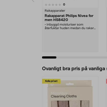
recensioner
0
0 av 5 stjärnor
0.0 av 5 stjärnor
Rakapparater
Rakapparat Philips Nivea for
men HS8420
• Inbyggd moisturiser som
återfuktar huden medan du rakar
dig.
• Följer mjukt ansiktets och
halsens konturer.
• Ger en fantastiskt nära rakning.
• Tvättbar, kan användas i
duschen.
• Laddbar - 8 tim laddning ger 43
min rakning.
Se varianter
Ovanligt bra pris på vanliga
Kolla priset