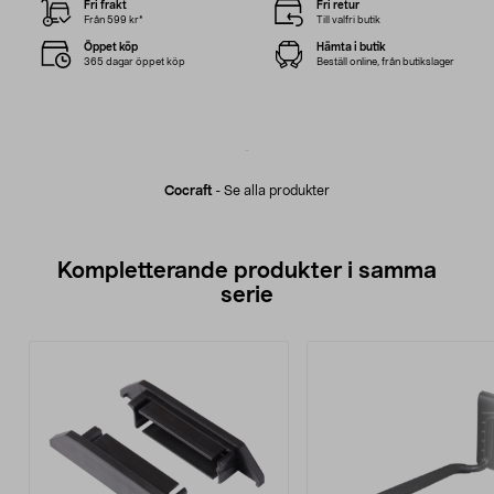
Fri frakt
Fri retur
Från 599 kr*
Till valfri butik
Öppet köp
Hämta i butik
365 dagar öppet köp
Beställ online, från butikslager
Cocraft
-
Se alla produkter
Kompletterande produkter i samma
serie