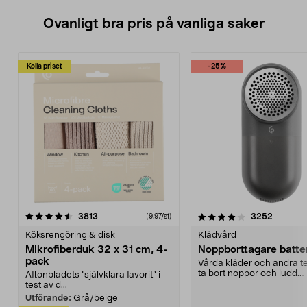
Ovanligt bra pris på vanliga saker
Kolla priset
-25%
4.0av 5 stjärnor
recensioner
4.5av 5 stjärnor
recensio
3813
3252
(9,97/st)
Köksrengöring & disk
Klädvård
Mikrofiberduk 32 x 31 cm, 4-
Noppborttagare batter
pack
Vårda kläder och andra tex
ta bort noppor och ludd.
Aftonbladets "självklara favorit” i
Noppborttagaren fräs...
test av d...
Utförande:
Grå/beige