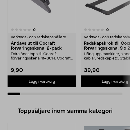
recensioner
recensioner
0
0
0.0 av 5 stjärnor
0.0 av 5 stjärnor
Verktygs- och redskapshållare
Verktygs- och redskapshå
Ändavslut till Cocraft
Redskapskrok till Coc
förvaringsskena, 2-pack
förvaringsskena, 9 x 
Extra ändstopp till Cocraft
Häng upp maskiner, slang
förvaringsskena 41–3814. Cocraft
kablar, redskap etc. Stabil
ändavslut – ger ett...
redskapskrok till Cocraf...
9,90
39,90
Lägg i varukorg
Lägg i varukorg
Toppsäljare inom samma kategori