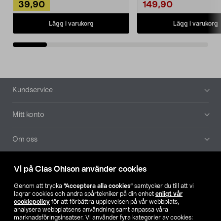
39,90
149,90
Lägg i varukorg
Lägg i varukorg
Sidfot
Kundservice
Mitt konto
Om oss
Aktuellt
Vi på Clas Ohlson använder cookies
Genom att trycka
”Acceptera alla cookies”
samtycker du till att vi
Våra bolag
lagrar cookies och andra spårtekniker på din enhet
enligt vår
cookiepolicy
för att förbättra upplevelsen på vår webbplats,
analysera webbplatsens användning samt anpassa våra
Hitta butik
marknadsföringsinsatser. Vi använder fyra kategorier av cookies: