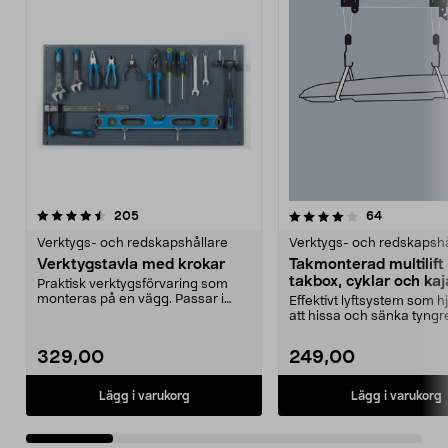
4.0 av 5 stjärnor
recensioner
4.5 av 5 stjärnor
recensione
205
64
Verktygs- och redskapshållare
Verktygs- och redskapshå
Verktygstavla med krokar
Takmonterad multilift 
takbox, cyklar och ka
Praktisk verktygsförvaring som
monteras på en vägg. Passar i
Effektivt lyftsystem som hjä
garaget, verkstaden...
att hissa och sänka tyngr
föremål. Takmon...
329,00
249,00
Lägg i varukorg
Lägg i varukorg