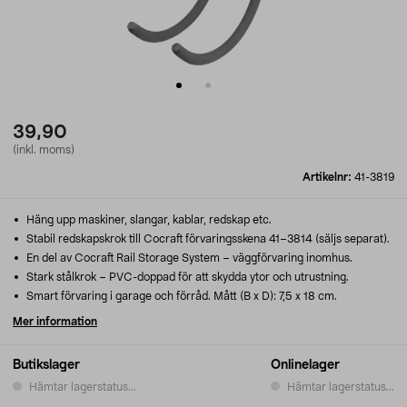
39,90
(inkl. moms)
Artikelnr:
41-3819
Häng upp maskiner, slangar, kablar, redskap etc.
Stabil redskapskrok till Cocraft förvaringsskena 41–3814 (säljs separat).
En del av Cocraft Rail Storage System – väggförvaring inomhus.
Stark stålkrok – PVC-doppad för att skydda ytor och utrustning.
Smart förvaring i garage och förråd. Mått (B x D): 7,5 x 18 cm.
Mer information
Butikslager
Onlinelager
Hämtar lagerstatus...
Hämtar lagerstatus...