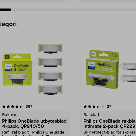
Lägg i varukorg
Lägg i varukorg
tegori
3.5 av 5 stjärnor
recensioner
4.5 av 5 stjärnor
recensioner
367
27
Rakblad
Rakblad
Philips OneBlade utbytesblad
Philips OneBlade rakbl
4-pack, QP240/50
Intimate 2-pack QP22
Refill rakblad till Philips OneBlade
SkinProtect-blad för skons