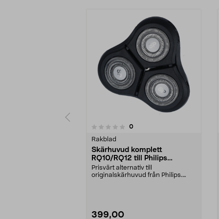
recensioner
0
0 av 5 stjärnor
0.0 av 5 stjärnor
Rakblad
Skärhuvud komplett
RQ10/RQ12 till Philips
rakapparat
Prisvärt alternativ till
originalskärhuvud från Philips.
Passar Philips rakappar...
399,00