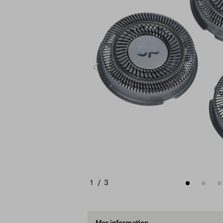
1
/
3