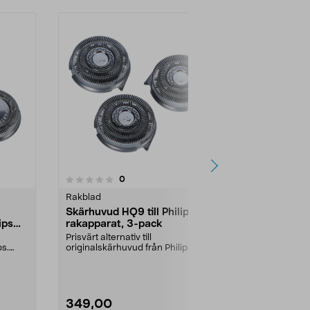
4.0
recensioner
0
0.0 av 5 stjärnor
Rakblad
Hem reservde
Skärhuvud HQ9 till Philips
Skärhuvud
ips
rakapparat, 3-pack
till Philips
Prisvärt alternativ till
Prisvärt alterna
ps.
originalskärhuvud från Philips.
originalskärhu
Passar Philips rakappar...
Passar Philips
349,00
349,00