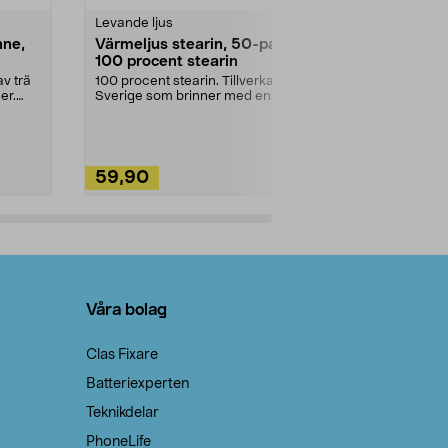
Levande ljus
Rengöringsm
nne,
Värmeljus stearin, 50-pack,
Bikarbonat
100 procent stearin
Ett allsidigt 
städning och 
v trä
100 procent stearin. Tillverkade i
ute. Städa med
er.
Sverige som brinner med en
vacker och sotfri ...
59,90
49,90
Lägg i varukorg
Lägg
Våra bolag
Clas Fixare
Batteriexperten
Teknikdelar
PhoneLife