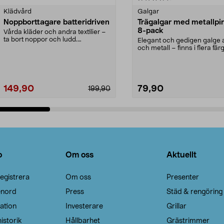
Klädvård
Galgar
Noppborttagare batteridriven
Trägalgar med metallpi
8-pack
Vårda kläder och andra textilier –
ta bort noppor och ludd.
Elegant och gedigen galge a
Noppborttagaren fräs...
och metall – finns i flera färg
Galge med sv...
149,90
79,90
199,90
Lägg i varukorg
Lägg i varukorg
o
Om oss
Aktuellt
egistrera
Om oss
Presenter
enord
Press
Städ & rengöring
ation
Investerare
Grillar
istorik
Hållbarhet
Grästrimmer