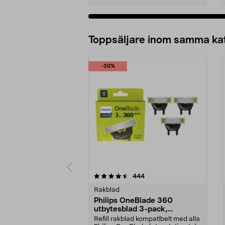
Lägg i varukorg
Toppsäljare inom samma ka
-30%
5 av 5 stjärnor
4.5 av 5 stjärnor
recensioner
444
Rakblad
Philips OneBlade 360
utbytesblad 3-pack,
QP430/50
Refill rakblad kompatibelt med alla