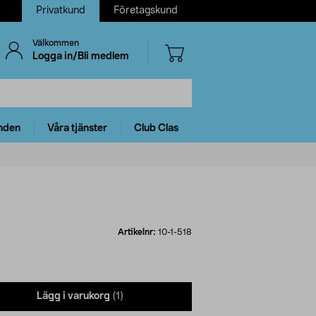
Privatkund
Företagskund
Välkommen
Logga in/Bli medlem
nden
Våra tjänster
Club Clas
Artikelnr:
10-1-518
Lägg i varukorg
(1)