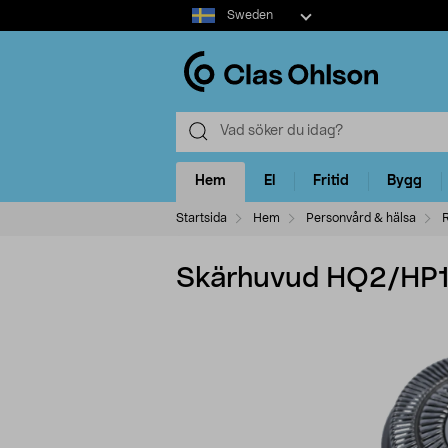
Select
Sweden
market
Hem
El
Fritid
Bygg
Startsida
Hem
Personvård & hälsa
Skärhuvud HQ2/HP191