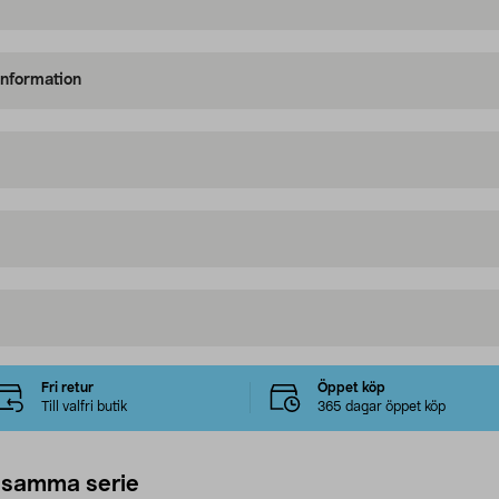
information
Fri retur
Öppet köp
Till valfri butik
365 dagar öppet köp
 samma serie