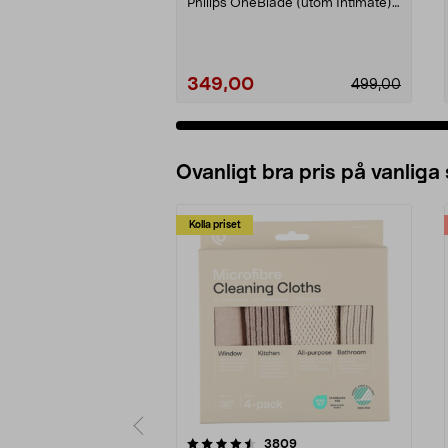
Philips OneBlade (utom Intimate).
Philips 36...
349,00
499,00
Ovanligt bra pris på vanliga
Kolla priset
5av 5 stjärnor
4.0av 5 stjärnor
recensioner
3809