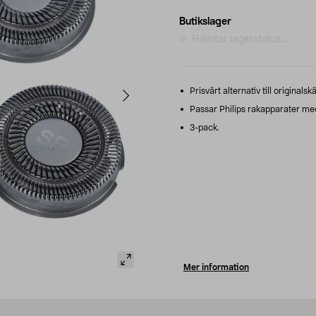
Butikslager
Hämtar lagerstatus...
Prisvärt alternativ till originalsk
Passar Philips rakapparater me
3-pack.
Mer information