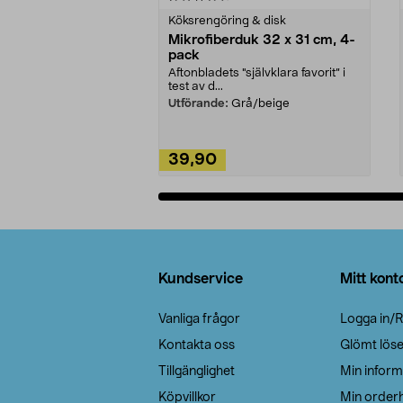
Köksrengöring & disk
Mikrofiberduk 32 x 31 cm, 4-
pack
Aftonbladets "självklara favorit” i
test av d...
Utförande:
Grå/beige
39,90
Lägg i varukorg
Sidfot
Kundservice
Mitt kont
Vanliga frågor
Logga in/R
Kontakta oss
Glömt lös
Tillgänglighet
Min inform
Köpvillkor
Min orderh