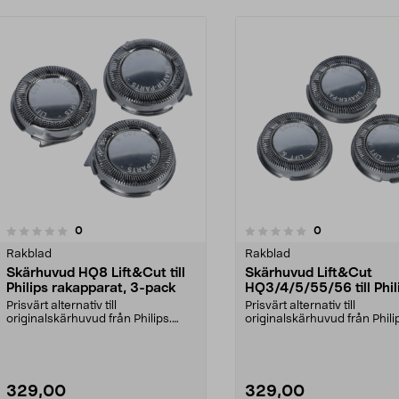
recensioner
recensioner
0
0
0.0 av 5 stjärnor
0.0 av 5 stjärnor
Rakblad
Rakblad
Skärhuvud HQ8 Lift&Cut till
Skärhuvud Lift&Cut
Philips rakapparat, 3-pack
HQ3/4/5/55/56 till Phil
rakapparat, 3-pack
Prisvärt alternativ till
Prisvärt alternativ till
originalskärhuvud från Philips.
originalskärhuvud från Phili
Skärhuvuden för Philips...
Skärhuvuden för Philips...
329,00
329,00