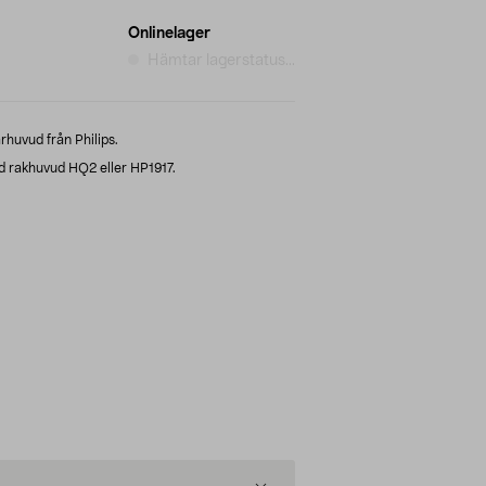
Onlinelager
Hämtar lagerstatus...
ärhuvud från Philips.
d rakhuvud HQ2 eller HP1917.