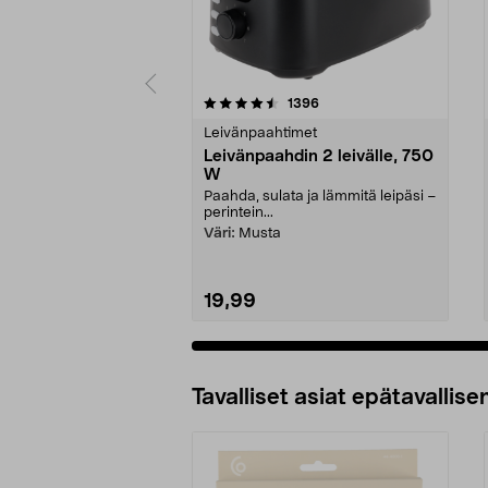
5 viidestä
4.5 viidestä
arvostelut
1396
tähdestä
tähdestä
Leivänpaahtimet
Leivänpaahdin 2 leivälle, 750
W
Paahda, sulata ja lämmitä leipäsi –
perintein...
Väri:
Musta
19,99
Tavalliset asiat epätavallisen