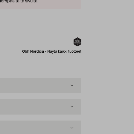
empaa tältä sivulta.
Obh Nordica
-
Näytä kaikki tuotteet