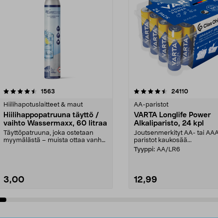
4.5viidestä
arvostelut
4.5viidestä
arvostelut
1563
24110
tähdestä
Hiilihapotuslaitteet & maut
AA-paristot
Hiilihappopatruuna täyttö /
VARTA Longlife Power
vaihto Wassermaxx, 60 litraa
Alkaliparisto, 24 kpl
Täyttöpatruuna, joka ostetaan
Joutsenmerkityt AA- tai AA
myymälästä – muista ottaa vanha
paristot kaukosää...
patruuna mukaasi m...
Tyyppi:
AA/LR6
3,00
12,99
Lisää ostoskoriin
Lisää ostoskoriin