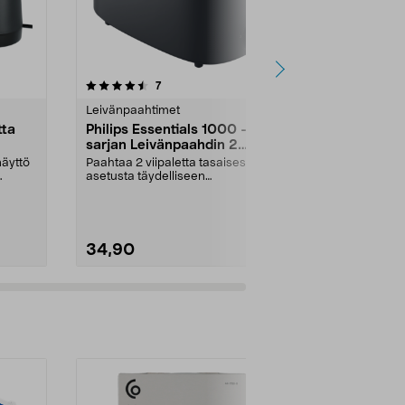
4.5 viidestä
arvostelut
4.5
7
3
tähdestä
tähdestä
Leivänpaahtimet
Leivänpaahti
tta
Philips Essentials 1000 -
Emerio Lei
sarjan Leivänpaahdin 2
leivälle, re
viipaletta, HD2510/90
äyttö
Paahtaa 2 viipaletta tasaisesti – 6
Paahda sekä t
asetusta täydelliseen
pakastettua l
lopputulokseen. Philip...
paahtotasoa t
34,90
64,90