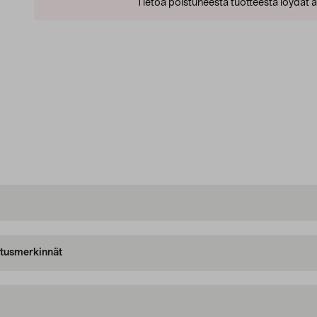
Tietoa poistuneesta tuotteesta löydät al
oitusmerkinnät