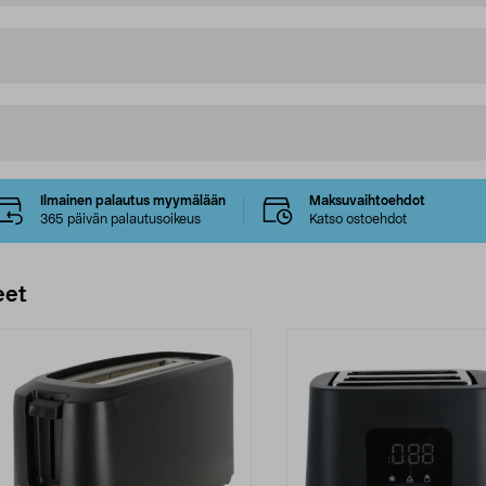
Ilmainen palautus myymälään
Maksuvaihtoehdot
365 päivän palautusoikeus
Katso ostoehdot
eet