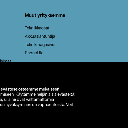
Muut yrityksemme
Tekniikkaosat
Akkuasiantuntija
Teknikmagasinet
PhoneLife
isimet
i
evästeselosteemme mukaisesti
.
miseen. Käytämme neljänlaisia evästeitä:
i, sillä ne ovat välttämättömiä
den hyväksyminen on vapaaehtoista. Voit
si myymälä