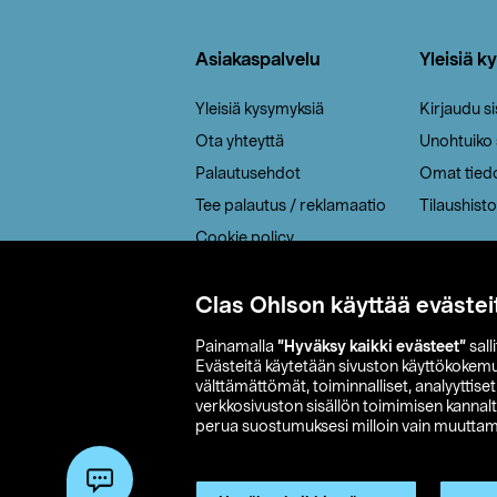
Alatunniste
Asiakaspalvelu
Yleisiä k
Yleisiä kysymyksiä
Kirjaudu s
Ota yhteyttä
Unohtuiko
Palautusehdot
Omat tied
Tee palautus / reklamaatio
Tilaushisto
Cookie policy
Toimitustavat
Saavutettavuus
Clas Ohlson käyttää evästei
Painamalla
”Hyväksy kaikki evästeet”
sall
Evästeitä käytetään sivuston käyttökokem
välttämättömät, toiminnalliset, analyyttise
verkkosivuston sisällön toimimisen kannalt
perua suostumuksesi milloin vain muuttama
© 2026 Clas