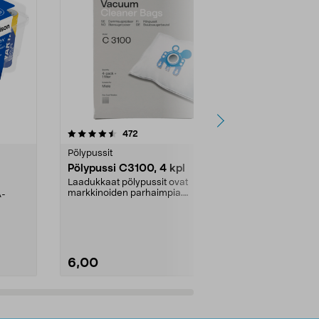
4.5viidestä
arvostelut
4.5
472
6
tähdestä
tähdestä
Pölypussit
Kierrätys & ro
Pölypussi C3100, 4 kpl
Roskapussi,
kahvat, 30 l
Laadukkaat pölypussit ovat
markkinoiden parhaimpia.
A-
Testivoittaja 
Kestävä, jopa 50 % suurempi ...
roskapussi u
Roskapussi, jo
6,00
2,00
Lisää ostoskoriin
Lisää