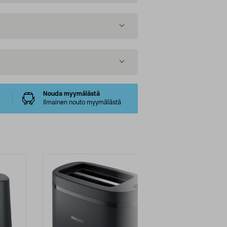
Nouda myymälästä
Ilmainen nouto myymälästä