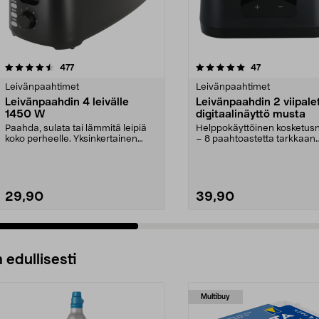
5.0 viidestä
arvostelut
4.5 viidestä
arvostelut
477
47
tähdestä
Leivänpaahtimet
Leivänpaahtimet
Leivänpaahdin 4 leivälle
Leivänpaahdin 2 viipale
1450 W
digitaalinäyttö musta
Paahda, sulata tai lämmitä leipiä
Helppokäyttöinen kosketusn
koko perheelle. Yksinkertainen
– 8 paahtoastetta tarkkaan
leivänpaahdin 1...
lopputulokseen. Musta...
29,90
39,90
 edullisesti
Multibuy