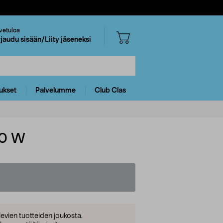
vetuloa
rjaudu sisään/Liity jäseneksi
ukset
Palvelumme
Club Clas
00 W
levien tuotteiden joukosta.