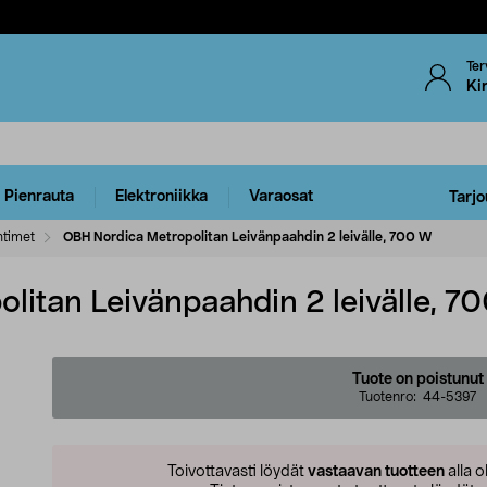
Ter
Ki
Pienrauta
Elektroniikka
Varaosat
Tarjo
htimet
OBH Nordica Metropolitan Leivänpaahdin 2 leivälle, 700 W
litan Leivänpaahdin 2 leivälle, 7
Tuote on poistunut
Tuotenro:
44-5397
Toivottavasti löydät
vastaavan tuotteen
alla o