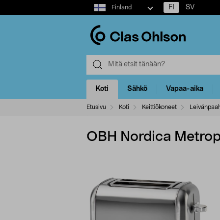
Select
FI
SV
Finland
market
Koti
Sähkö
Vapaa-aika
Etusivu
Koti
Keittiökoneet
Leivänpaa
OBH Nordica Metropo