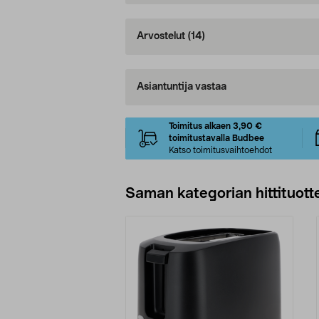
Arvostelut
(14)
Asiantuntija vastaa
Toimitus alkaen 3,90 €
toimitustavalla Budbee
Katso toimitusvaihtoehdot
Saman kategorian hittituott