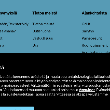
ysymyksiä
Tietoa meistä
Ajankohtaista
isään/Rekisteröidy
Tietoa meistä
Grillit
 salasana?
Uutishuone
Säilytys
ot
Vastuullisuus
Painepesurit
ria
Ura
Ruohotrimmerit
Aurinkokennovala
tä
it, että tallennamme evästeitä ja muuta seurantateknologiaa laitteelles
uksen parantamiseen ja käytön analysointiin sekä mainonnan kohdenta
t ja mainosevästeet. Välttämättömiin evästeisiin ei tarvita suostumustas
a. Voit halutessasi muuttaa asetuksiasi painamalla
Asetukset
. Evästei
lla evästeasetuksiasi, apua saat tarvittaessa asiakaspalvelustamme.
 Ohlson
Club Clas
Ostoehdot
Tietosuojaseloste
Et
Näytä hinnat ilman ALV:a