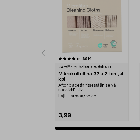
5viidestä
4.5viidestä
arvostelut
3814
tähdestä
tähdestä
Keittiön puhdistus & tiskaus
Mikrokuituliina 32 x 31 cm, 4
kpl
Aftonbladetin "itsestään selvä
suosikki" siiv...
Laji:
Harmaa/beige
3,99
Lisää ostoskoriin