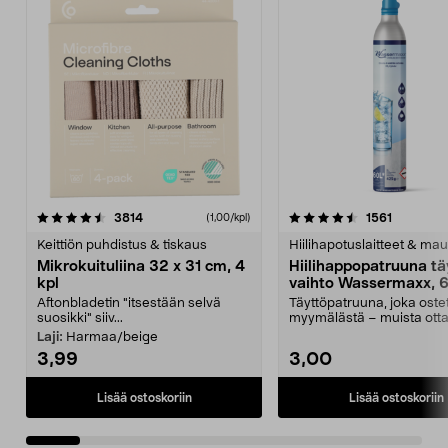
4.5viidestä
arvostelut
4.5viidestä
arvostelu
3814
1561
(1,00/kpl)
tähdestä
t
Keittiön puhdistus & tiskaus
Hiilihapotuslaitteet & mau
Mikrokuituliina 32 x 31 cm, 4
Hiilihappopatruuna tä
kpl
vaihto Wassermaxx, 6
Aftonbladetin "itsestään selvä
Täyttöpatruuna, joka ost
suosikki" siiv...
myymälästä – muista ott
patruuna mukaasi m...
Laji:
Harmaa/beige
3,99
3,00
Lisää ostoskoriin
Lisää ostoskoriin