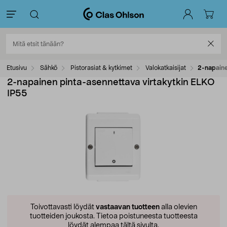
Etusivu
Sähkö
Pistorasiat & kytkimet
Valokatkaisijat
2-napaine
2-napainen pinta-asennettava virtakytkin ELKO
IP55
Toivottavasti löydät
vastaavan tuotteen
alla olevien
tuotteiden joukosta.
Tietoa poistuneesta tuotteesta
löydät alempaa tältä sivulta.