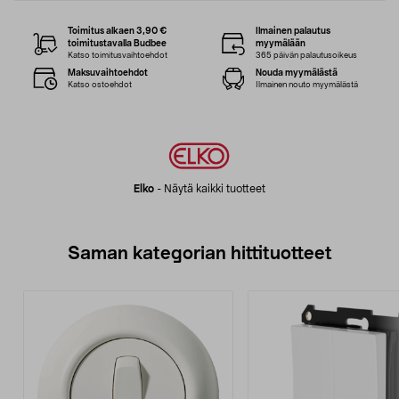
Toimitus alkaen 3,90 €
Ilmainen palautus
toimitustavalla Budbee
myymälään
Katso toimitusvaihtoehdot
365 päivän palautusoikeus
Maksuvaihtoehdot
Nouda myymälästä
Katso ostoehdot
Ilmainen nouto myymälästä
Elko
-
Näytä kaikki tuotteet
Saman kategorian hittituotteet