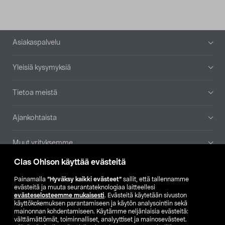
Alatunniste
Asiakaspalvelu
Yleisiä kysymyksiä
Tietoa meistä
Ajankohtaista
Muut yrityksemme
Clas Ohlson käyttää evästeitä
Etsi myymälä
Painamalla
”Hyväksy kaikki evästeet”
sallit, että tallennamme
evästeitä ja muuta seurantateknologiaa laitteellesi
SE
NO
FI
evästeselosteemme mukaisesti
. Evästeitä käytetään sivuston
käyttökokemuksen parantamiseen ja käytön analysointiin sekä
FI
SV
mainonnan kohdentamiseen. Käytämme neljänlaisia evästeitä:
välttämättömät, toiminnalliset, analyyttiset ja mainosevästeet.