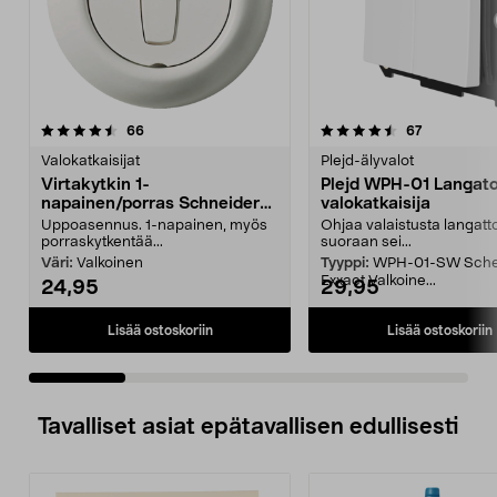
4.5 viidestä
arvostelut
5.0 viidestä
arvostelut
66
67
tähdestä
t
Valokatkaisijat
Plejd-älyvalot
Virtakytkin 1-
Plejd WPH-01 Langat
napainen/porras Schneider
valokatkaisija
Renova
Uppoasennus. 1-napainen, myös
Ohjaa valaistusta langatt
porraskytkentää...
suoraan sei...
Väri:
Valkoinen
Tyyppi:
WPH-01-SW Sche
Exxact Valkoine...
24,95
29,95
Lisää ostoskoriin
Lisää ostoskoriin
Tavalliset asiat epätavallisen edullisesti