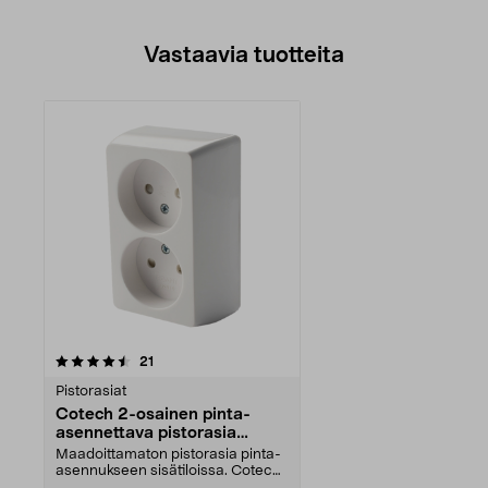
Vastaavia tuotteita
arvostelut
21
Pistorasiat
Cotech 2-osainen pinta-
asennettava pistorasia
maadoittamaton
Maadoittamaton pistorasia pinta-
asennukseen sisätiloissa. Cotech
2-osainen pisto...