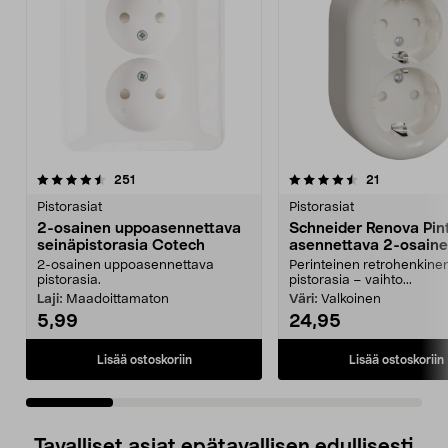
4.5 viidestä
arvostelut
4.5 viidestä
arvostelut
251
21
tähdestä
t
Pistorasiat
Pistorasiat
2-osainen uppoasennettava
Schneider Renova Pin
seinäpistorasia Cotech
asennettava 2-osain
pistorasia, maadoitet
2-osainen uppoasennettava
Perinteinen retrohenkine
pistorasia.
pistorasia – vaihto...
Laji:
Maadoittamaton
Väri:
Valkoinen
5,99
24,95
Lisää ostoskoriin
Lisää ostoskoriin
Tavalliset asiat epätavallisen edullisesti