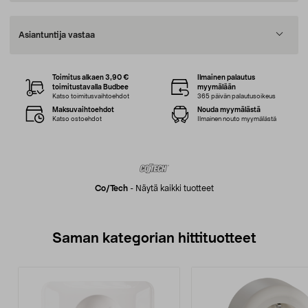
Asiantuntija vastaa
Toimitus alkaen 3,90 €
Ilmainen palautus
toimitustavalla Budbee
myymälään
Katso toimitusvaihtoehdot
365 päivän palautusoikeus
Maksuvaihtoehdot
Nouda myymälästä
Katso ostoehdot
Ilmainen nouto myymälästä
Co/tech
-
Näytä kaikki tuotteet
Saman kategorian hittituotteet