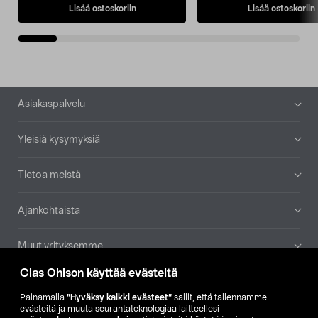
Lisää ostoskoriin
Lisää ostoskoriin
Alatunniste
Asiakaspalvelu
Yleisiä kysymyksiä
Tietoa meistä
Ajankohtaista
Muut yrityksemme
Clas Ohlson käyttää evästeitä
Etsi myymälä
Painamalla
”Hyväksy kaikki evästeet”
sallit, että tallennamme
evästeitä ja muuta seurantateknologiaa laitteellesi
SE
NO
FI