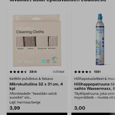
4.5viidestä
arvostelut
4.5viidestä
arvostelu
3814
1561
(1,00/kpl)
tähdestä
t
Keittiön puhdistus & tiskaus
Hiilihapotuslaitteet & mau
Mikrokuituliina 32 x 31 cm, 4
Hiilihappopatruuna tä
kpl
vaihto Wassermaxx, 6
Aftonbladetin "itsestään selvä
Täyttöpatruuna, joka ost
suosikki" siiv...
myymälästä – muista ott
patruuna mukaasi m...
Laji:
Harmaa/beige
3,99
3,00