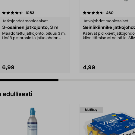
4.5 viidestä
arvostelut
4.5 viidestä
arvostelut
1053
460
tähdestä
Jatkojohdot moniosaiset
Jatkojohdot moniosaiset
3-osainen jatkojohto, 3 m
Seinäkiinnike jatkojohdo
Maadoitettu jatkojohto, pituus 3 m.
Kätevät pidikkeet jatkojohd
Lisää pistorasioita jatkojohdon
kiinnittämiseksi seinälle. Sii
avulla. Vino...
johdot pois latt...
6,99
4,99
 edullisesti
Multibuy