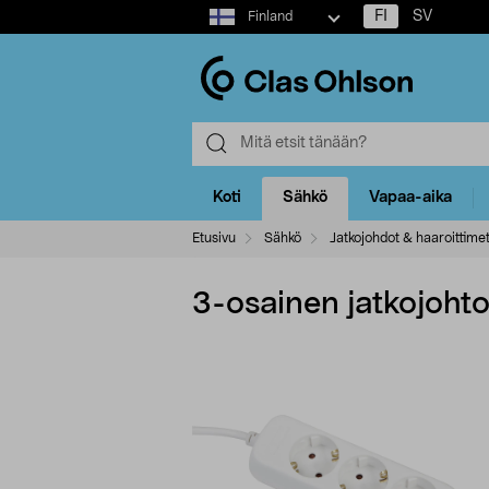
Select
FI
SV
Finland
market
Koti
Sähkö
Vapaa-aika
Etusivu
Sähkö
Jatkojohdot & haaroittime
3-osainen jatkojohto