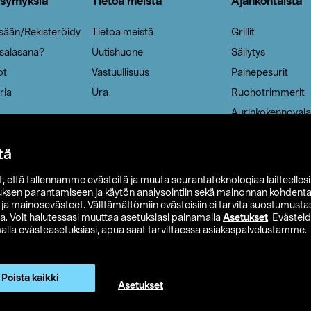
ysymyksiä
Tietoa meistä
Ajankohtaista
isään/Rekisteröidy
Tietoa meistä
Grillit
 salasana?
Uutishuone
Säilytys
ot
Vastuullisuus
Painepesurit
ria
Ura
Ruohotrimmerit
Aurinkokennovala
tä
it, että tallennamme evästeitä ja muuta seurantateknologiaa laitteelles
uksen parantamiseen ja käytön analysointiin sekä mainonnan kohdenta
t ja mainosevästeet. Välttämättömiin evästeisiin ei tarvita suostumustas
a. Voit halutessasi muuttaa asetuksiasi painamalla
Asetukset
. Evästei
lla evästeasetuksiasi, apua saat tarvittaessa asiakaspalvelustamme.
 Ohlson
Club Clas
Ostoehdot
Tietosuojaseloste
Et
Näytä hinnat ilman ALV:a
Poista kaikki
Asetukset