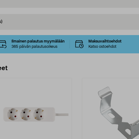
s)
Ilmainen palautus myymälään
Maksuvaihtoehdot
365 päivän palautusoikeus
Katso ostoehdot
eet