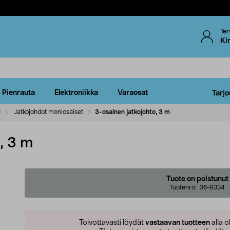
Ter
Ki
Pienrauta
Elektroniikka
Varaosat
Tarjo
t
Jatkojohdot moniosaiset
3-osainen jatkojohto, 3 m
, 3 m
Tuote on poistunut
Tuotenro:
36-8334
Toivottavasti löydät
vastaavan tuotteen
alla o