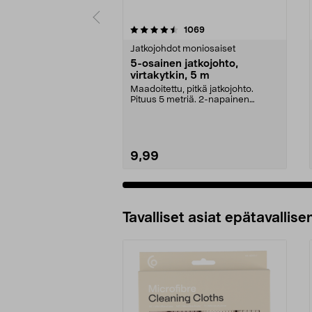
5 viidestä
4.5 viidestä
arvostelut
1069
tähdestä
tähdestä
Jatkojohdot moniosaiset
5-osainen jatkojohto,
virtakytkin, 5 m
Maadoitettu, pitkä jatkojohto.
Pituus 5 metriä. 2-napainen
virtakytkin sammuttaa...
9,99
Tavalliset asiat epätavallisen