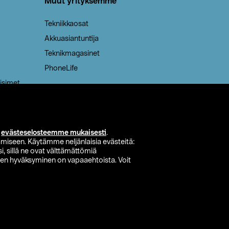
Muut yrityksemme
Tekniikkaosat
Akkuasiantuntija
Teknikmagasinet
PhoneLife
isimet
i
evästeselosteemme mukaisesti
.
miseen. Käytämme neljänlaisia evästeitä:
i, sillä ne ovat välttämättömiä
den hyväksyminen on vapaaehtoista. Voit
si myymälä