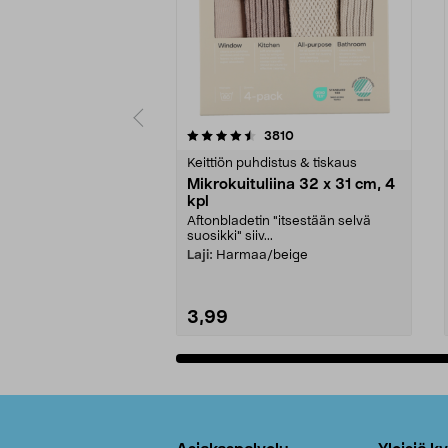
5viidestä
4.5viidestä
arvostelut
3810
tähdestä
tähdestä
Keittiön puhdistus & tiskaus
Mikrokuituliina 32 x 31 cm, 4
kpl
Aftonbladetin "itsestään selvä
suosikki" siiv...
Laji:
Harmaa/beige
3,99
Lisää ostoskoriin
Alatunniste