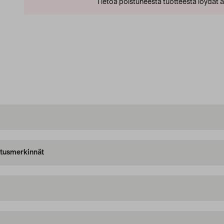
Tietoa poistuneesta tuotteesta löydät al
oitusmerkinnät