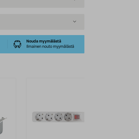
Nouda myymälästä
Ilmainen nouto myymälästä