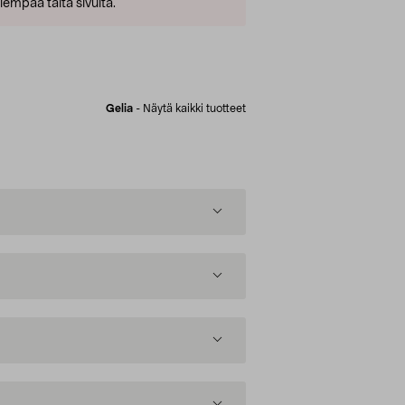
empaa tältä sivulta.
Gelia
-
Näytä kaikki tuotteet