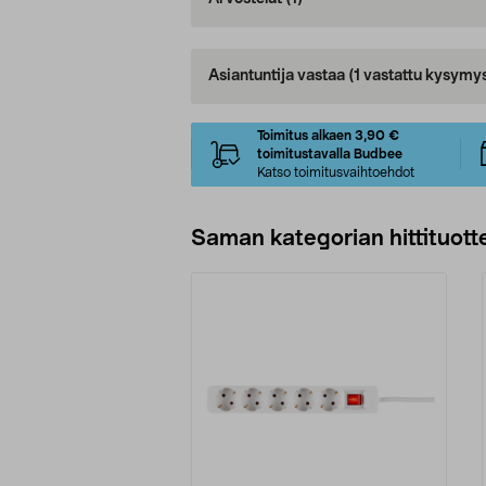
Asiantuntija vastaa
(1 vastattu kysymy
Toimitus alkaen 3,90 €
toimitustavalla Budbee
Katso toimitusvaihtoehdot
Saman kategorian hittituott