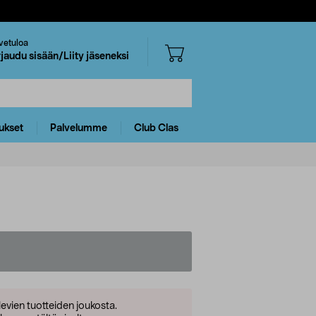
vetuloa
rjaudu sisään/Liity jäseneksi
ukset
Palvelumme
Club Clas
levien tuotteiden joukosta.