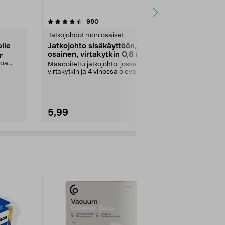
4.5 viidestä
arvostelut
4.5
980
1
tähdestä
tähdestä
Jatkojohdot moniosaiset
Jatkojohdot 
lle
Jatkojohto sisäkäyttöön, 4-
Brennensthu
osainen, virtakytkin 0,8 m
jossa virta
on
musta
voa
Maadoitettu jatkojohto, jossa
Jatkojohto, jo
virtakytkin ja 4 vinossa olevaa
virtakatkaisin
pistorasiaa. Yhdes...
pistokepaikalle
5,99
29,90