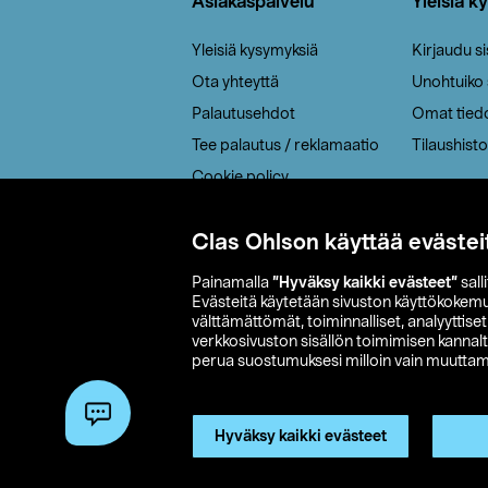
Asiakaspalvelu
Yleisiä k
Yleisiä kysymyksiä
Kirjaudu s
Ota yhteyttä
Unohtuiko
Palautusehdot
Omat tied
Tee palautus / reklamaatio
Tilaushisto
Cookie policy
Toimitustavat
Clas Ohlson käyttää evästei
Saavutettavuus
Painamalla
”Hyväksy kaikki evästeet”
sall
Evästeitä käytetään sivuston käyttökokem
välttämättömät, toiminnalliset, analyyttise
verkkosivuston sisällön toimimisen kannalt
perua suostumuksesi milloin vain muuttama
© 2026 Clas
Hyväksy kaikki evästeet