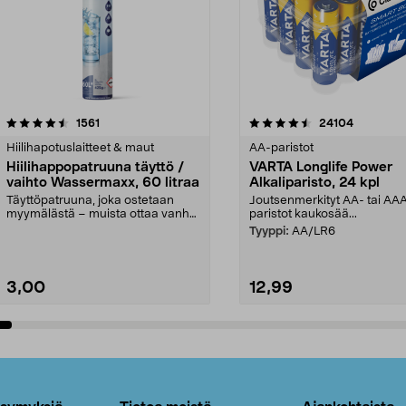
4.5viidestä
arvostelut
4.5viidestä
arvostelut
1561
24104
tähdestä
Hiilihapotuslaitteet & maut
AA-paristot
Hiilihappopatruuna täyttö /
VARTA Longlife Power
vaihto Wassermaxx, 60 litraa
Alkaliparisto, 24 kpl
Täyttöpatruuna, joka ostetaan
Joutsenmerkityt AA- tai AA
myymälästä – muista ottaa vanha
paristot kaukosää...
patruuna mukaasi m...
Tyyppi:
AA/LR6
3,00
12,99
Lisää ostoskoriin
Lisää ostoskoriin