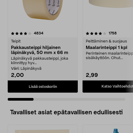
4.0 viidestä
arvostelut
3.5 viidestä
arvostelu
4834
1758
tähdestä
t
Teipit
Peittäminen & suojaus
Pakkausteippi hiljainen
Maalarinteippi 1 kpl
läpinäkyvä, 50 mm x 66 m
Perinteinen maalarinteipp
sisäkäyttöön. Ohut...
Läpinäkyvä pakkausteippi, joka
kiinnittyy hyv...
Väri:
Läpinäkyvä
2,00
2,99
Katso Vaihtoehdo
Lisää ostoskoriin
Tavalliset asiat epätavallisen edullisesti