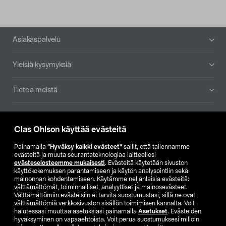
Alatunniste
Asiakaspalvelu
Yleisiä kysymyksiä
Tietoa meistä
Ajankohtaista
Clas Ohlson käyttää evästeitä
Muut yrityksemme
Painamalla
”Hyväksy kaikki evästeet”
sallit, että tallennamme
evästeitä ja muuta seurantateknologiaa laitteellesi
evästeselosteemme mukaisesti
. Evästeitä käytetään sivuston
Etsi myymälä
käyttökokemuksen parantamiseen ja käytön analysointiin sekä
mainonnan kohdentamiseen. Käytämme neljänlaisia evästeitä:
välttämättömät, toiminnalliset, analyyttiset ja mainosevästeet.
SE
NO
FI
Välttämättömiin evästeisiin ei tarvita suostumustasi, sillä ne ovat
välttämättömiä verkkosivuston sisällön toimimisen kannalta. Voit
FI
SV
halutessasi muuttaa asetuksiasi painamalla
Asetukset
. Evästeiden
hyväksyminen on vapaaehtoista. Voit perua suostumuksesi milloin