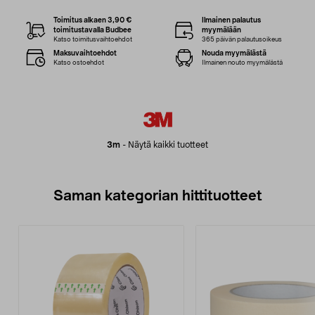
Toimitus alkaen 3,90 €
Ilmainen palautus
toimitustavalla Budbee
myymälään
Katso toimitusvaihtoehdot
365 päivän palautusoikeus
Maksuvaihtoehdot
Nouda myymälästä
Katso ostoehdot
Ilmainen nouto myymälästä
3m
-
Näytä kaikki tuotteet
Saman kategorian hittituotteet