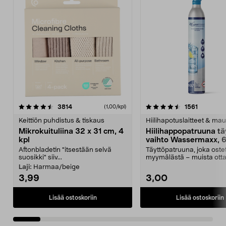
4.5viidestä
arvostelut
4.5viidestä
arvostelu
3814
1561
(1,00/kpl)
tähdestä
t
Keittiön puhdistus & tiskaus
Hiilihapotuslaitteet & mau
Mikrokuituliina 32 x 31 cm, 4
Hiilihappopatruuna tä
kpl
vaihto Wassermaxx, 6
Aftonbladetin "itsestään selvä
Täyttöpatruuna, joka ost
suosikki" siiv...
myymälästä – muista ott
patruuna mukaasi m...
Laji:
Harmaa/beige
3,99
3,00
Lisää ostoskoriin
Lisää ostoskoriin