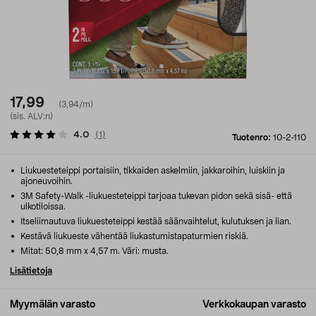
17,99
(3,94/m)
(sis. ALV:n)
4.0
(
1
)
Tuotenro:
10-2-110
Liukuesteteippi portaisiin, tikkaiden askelmiin, jakkaroihin, luiskiin ja
ajoneuvoihin.
3M Safety-Walk -liukuesteteippi tarjoaa tukevan pidon sekä sisä- että
ulkotiloissa.
Itseliimautuva liukuesteteippi kestää säänvaihtelut, kulutuksen ja lian.
Kestävä liukueste vähentää liukastumistapaturmien riskiä.
Mitat: 50,8 mm x 4,57 m. Väri: musta.
Lisätietoja
Myymälän varasto
Verkkokaupan varasto