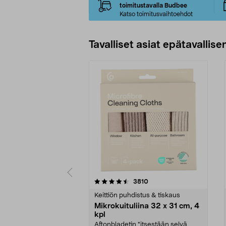
toimitustavalla Budbee
Katso toimitusvaihtoehdot
Tavalliset asiat epätavallisen
5viidestä
4.5viidestä
arvostelut
3810
tähdestä
tähdestä
Keittiön puhdistus & tiskaus
Mikrokuituliina 32 x 31 cm, 4
kpl
Aftonbladetin "itsestään selvä