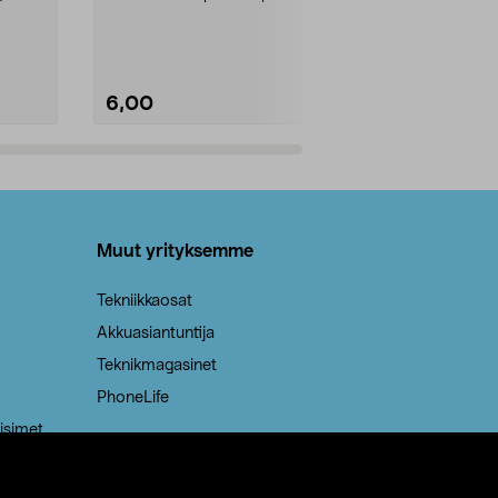
Kestävä, jopa 50 % suurempi ...
roskapussi u
Roskapussi, jo
6,00
2,00
Lisää ostoskoriin
Lisää
Muut yrityksemme
Tekniikkaosat
Akkuasiantuntija
Teknikmagasinet
PhoneLife
isimet