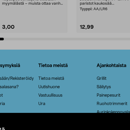
myymälästä – muista ottaa vanha
paristot kaukosää...
patruuna mukaasi m...
Tyyppi:
AA/LR6
3,00
12,99
Lisää ostoskoriin
Lisää ostoskoriin
ysymyksiä
Tietoa meistä
Ajankohtaista
isään/Rekisteröidy
Tietoa meistä
Grillit
 salasana?
Uutishuone
Säilytys
ot
Vastuullisuus
Painepesurit
ria
Ura
Ruohotrimmerit
Aurinkokennovala