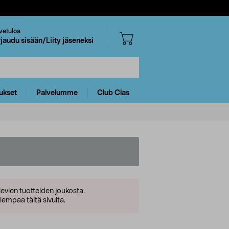
vetuloa
rjaudu sisään/Liity jäseneksi
ukset
Palvelumme
Club Clas
levien tuotteiden joukosta.
empaa tältä sivulta.