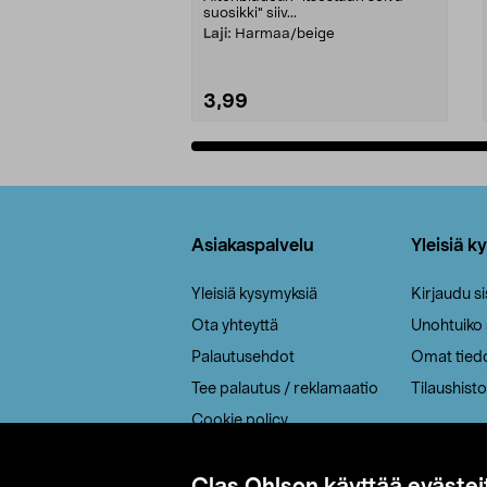
suosikki" siiv...
Laji:
Harmaa/beige
3,99
Lisää ostoskoriin
Alatunniste
Asiakaspalvelu
Yleisiä k
Yleisiä kysymyksiä
Kirjaudu s
Ota yhteyttä
Unohtuiko
Palautusehdot
Omat tied
Tee palautus / reklamaatio
Tilaushisto
Cookie policy
Toimitustavat
Saavutettavuus