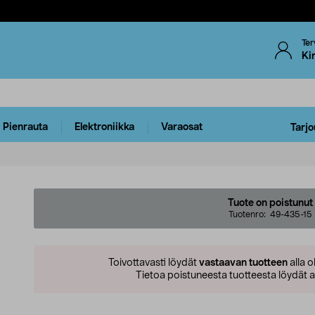
Ter
Ki
Pienrauta
Elektroniikka
Varaosat
Tarjo
Tuote on poistunut
Tuotenro:
49-435-15
Toivottavasti löydät
vastaavan tuotteen
alla o
Tietoa poistuneesta tuotteesta löydät al