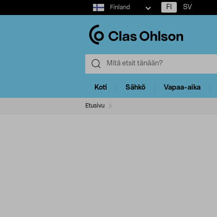
Select
FI
SV
Finland
market
Koti
Sähkö
Vapaa-aika
Etusivu