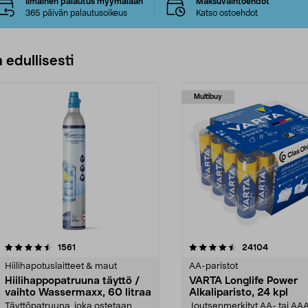
Ilmainen palautus myymälään
Maksuvaihtoehdot
365 päivän palautusoikeus
Katso ostoehdot
 edullisesti
Multibuy
4.5viidestä
arvostelut
4.5viidestä
arvostelut
1561
24104
tähdestä
Hiilihapotuslaitteet & maut
AA-paristot
Hiilihappopatruuna täyttö /
VARTA Longlife Power
vaihto Wassermaxx, 60 litraa
Alkaliparisto, 24 kpl
Täyttöpatruuna, joka ostetaan
Joutsenmerkityt AA- tai AA