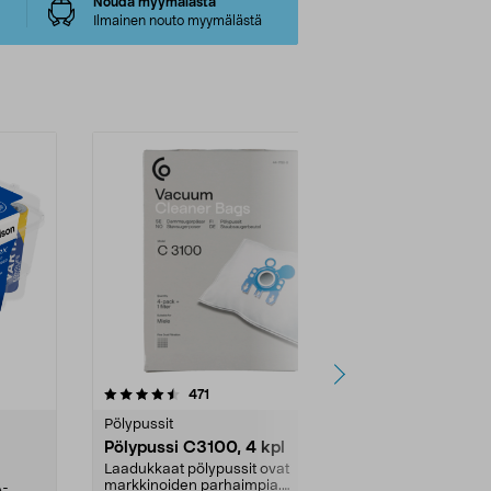
Nouda myymälästä
Ilmainen nouto myymälästä
4.5viidestä
arvostelut
4.5
471
6
tähdestä
tähdestä
Pölypussit
Kierrätys & ro
Pölypussi C3100, 4 kpl
Roskapussi,
kahvat, 30 l
Laadukkaat pölypussit ovat
markkinoiden parhaimpia.
A-
Testivoittaja 