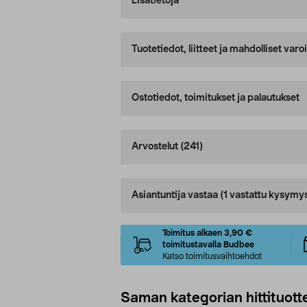
Lisätietoja
Tuotetiedot, liitteet ja mahdolliset var
Ostotiedot, toimitukset ja palautukset
Arvostelut
(241)
Asiantuntija vastaa
(1 vastattu kysymy
Toimitus alkaen 3,90 €
toimitustavalla Budbee
Katso toimitusvaihtoehdot
Saman kategorian hittituott