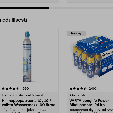
 edullisesti
Multibuy
4.5viidestä
arvostelut
4.5viidestä
arvostelut
1560
24101
tähdestä
Hiilihapotuslaitteet & maut
AA-paristot
Hiilihappopatruuna täyttö /
VARTA Longlife Power
vaihto Wassermaxx, 60 litraa
Alkaliparisto, 24 kpl
Täyttöpatruuna, joka ostetaan
Joutsenmerkityt AA- tai AA