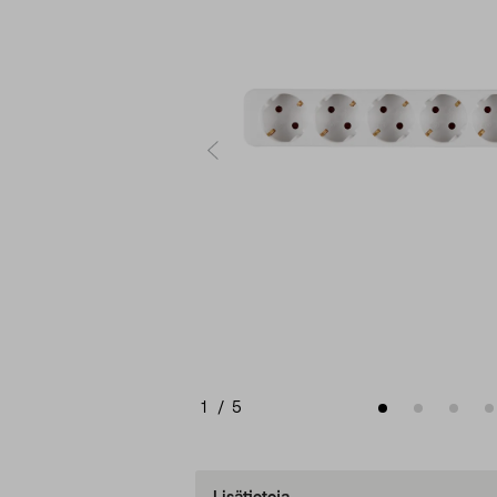
1
/
5