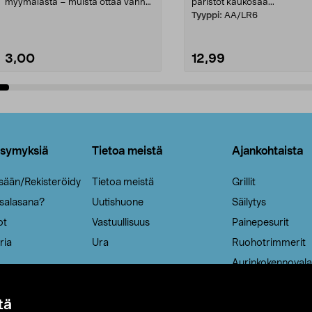
myymälästä – muista ottaa vanha
paristot kaukosää...
patruuna mukaasi m...
Tyyppi:
AA/LR6
3,00
12,99
Lisää ostoskoriin
Lisää ostoskoriin
ysymyksiä
Tietoa meistä
Ajankohtaista
isään/Rekisteröidy
Tietoa meistä
Grillit
 salasana?
Uutishuone
Säilytys
ot
Vastuullisuus
Painepesurit
ria
Ura
Ruohotrimmerit
Aurinkokennovala
tä