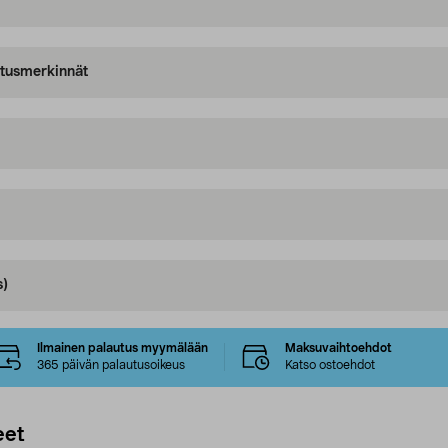
oitusmerkinnät
s)
Ilmainen palautus myymälään
Maksuvaihtoehdot
365 päivän palautusoikeus
Katso ostoehdot
eet