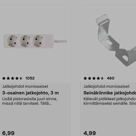
4.5 viidestä
arvostelut
4.5 viidestä
arvostelut
1052
460
tähdestä
Jatkojohdot moniosaiset
Jatkojohdot moniosaiset
3-osainen jatkojohto, 3 m
Seinäkiinnike jatkojohdo
Lisää pistorasioita juuri sinne,
Kätevät pidikkeet jatkojohd
missä niitä tarvitset. Tällä
kiinnittämiseksi seinälle. Sii
maadoitetulla 3-os...
johdot pois latt...
6,99
4,99