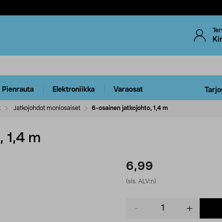
Ter
Ki
Pienrauta
Elektroniikka
Varaosat
Tarjo
t
Jatkojohdot moniosaiset
6-osainen jatkojohto, 1,4 m
, 1,4 m
6,99
(sis. ALV:n)
Product
quantity