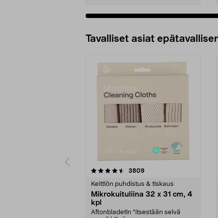
Tavalliset asiat epätavallisen
5viidestä
4.5viidestä
arvostelut
3809
tähdestä
tähdestä
Keittiön puhdistus & tiskaus
Mikrokuituliina 32 x 31 cm, 4
kpl
Aftonbladetin "itsestään selvä