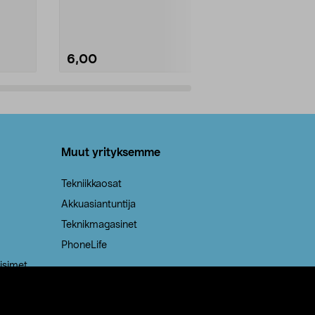
Kestävä, jopa 50 % suurempi ...
roskapussi u
Roskapussi, jo
6,00
2,00
Lisää ostoskoriin
Lisää
Muut yrityksemme
Tekniikkaosat
Akkuasiantuntija
Teknikmagasinet
PhoneLife
isimet