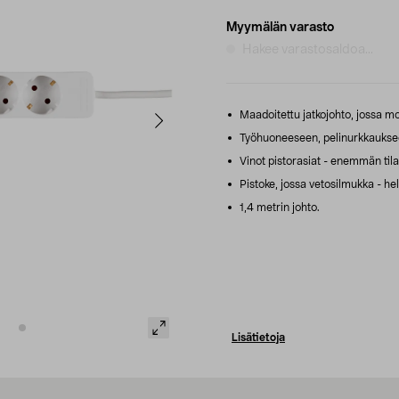
Myymälän varasto
Hakee varastosaldoa...
Maadoitettu jatkojohto, jossa mo
Työhuoneeseen, pelinurkkaukse
Vinot pistorasiat - enemmän tilaa
Pistoke, jossa vetosilmukka - hel
1,4 metrin johto.
Lisätietoja