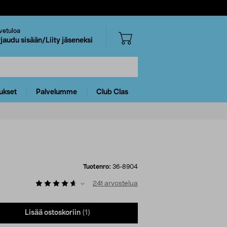
vetuloa
rjaudu sisään/Liity jäseneksi
ukset
Palvelumme
Club Clas
Tuotenro:
36-8904
241
arvostelua
Lisää ostoskoriin
(1)