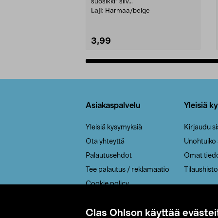
suosikki" siiv...
Laji:
Harmaa/beige
3,99
Lisää ostoskoriin
Alatunniste
Asiakaspalvelu
Yleisiä k
Yleisiä kysymyksiä
Kirjaudu s
Ota yhteyttä
Unohtuiko
Palautusehdot
Omat tied
Tee palautus / reklamaatio
Tilaushisto
Cookie policy
Toimitustavat
Clas Ohlson käyttää evästei
Saavutettavuus