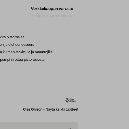
Verkkokaupan varasto
Hakee varastosaldoa...
nta pistorasiaa.
en ja olohuoneeseen.
 kulmapistokkeille ja muuntajille.
pompi irrottaa pistorasiasta.
Clas Ohlson
-
Näytä kaikki tuotteet