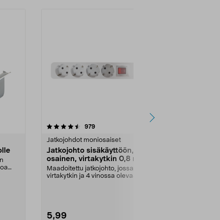
4.5 viidestä
arvostelut
4.0
979
1
tähdestä
tähdestä
Jatkojohdot moniosaiset
Jatkojohdot 
lle
Jatkojohto sisäkäyttöön, 4-
Brennensthu
osainen, virtakytkin 0,8 m
jossa virta
on
musta
voa
Maadoitettu jatkojohto, jossa
Jatkojohto, jo
virtakytkin ja 4 vinossa olevaa
virtakatkaisin
pistorasiaa. Yhdes...
pistokepaikalle
5,99
29,90