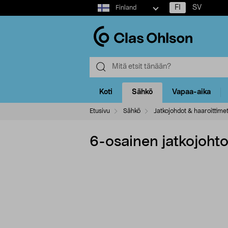
Select
FI
SV
Finland
market
Koti
Sähkö
Vapaa-aika
Etusivu
Sähkö
Jatkojohdot & haaroittime
6-osainen jatkojohto