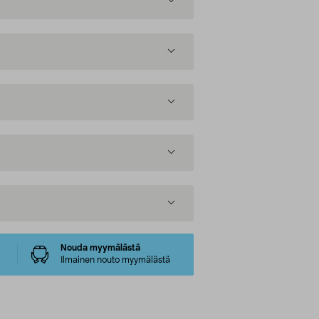
Nouda myymälästä
Ilmainen nouto myymälästä