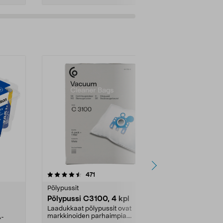
4.5viidestä
arvostelut
4.5
471
6
tähdestä
tähdestä
Pölypussit
Kierrätys & ro
Pölypussi C3100, 4 kpl
Roskapussi,
kahvat, 30 l
Laadukkaat pölypussit ovat
markkinoiden parhaimpia.
A-
Testivoittaja 