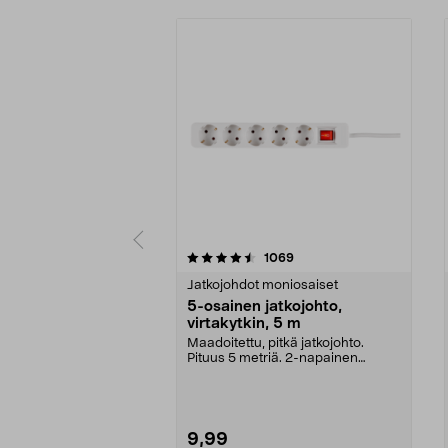
5 viidestä
4.5 viidestä
arvostelut
1069
tähdestä
tähdestä
Jatkojohdot moniosaiset
5-osainen jatkojohto,
virtakytkin, 5 m
Maadoitettu, pitkä jatkojohto.
Pituus 5 metriä. 2-napainen
virtakytkin sammuttaa...
9,99