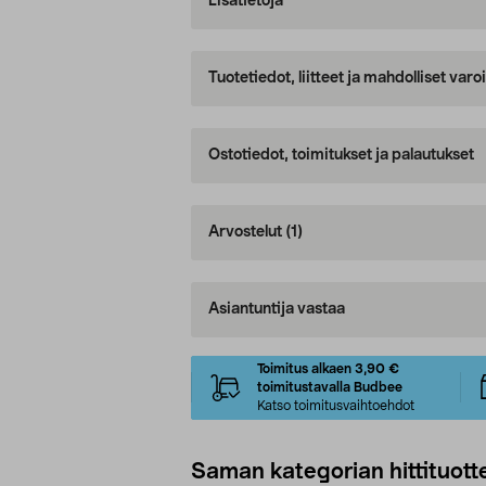
Lisätietoja
Tuotetiedot, liitteet ja mahdolliset var
Ostotiedot, toimitukset ja palautukset
Arvostelut
(1)
Asiantuntija vastaa
Toimitus alkaen 3,90 €
toimitustavalla Budbee
Katso toimitusvaihtoehdot
Saman kategorian hittituott