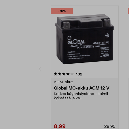
-70%
0 viidestä
4.5 viidestä
arvostelut
102
tähdestä
tähdestä
AGM-akut
Global MC-akku AGM 12 V
Korkea käynnistysteho – toimii
kylmässä ja va...
8,99
29,95