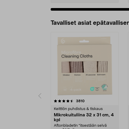
Tavalliset asiat epätavallisen
5viidestä
4.5viidestä
arvostelut
3810
tähdestä
tähdestä
Keittiön puhdistus & tiskaus
Mikrokuituliina 32 x 31 cm, 4
kpl
Aftonbladetin "itsestään selvä