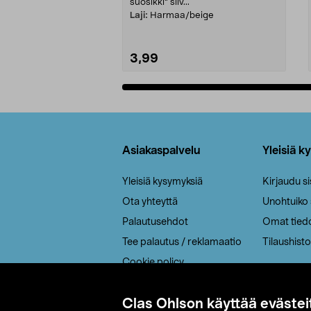
suosikki" siiv...
Laji:
Harmaa/beige
3,99
Lisää ostoskoriin
Alatunniste
Asiakaspalvelu
Yleisiä k
Yleisiä kysymyksiä
Kirjaudu s
Ota yhteyttä
Unohtuiko
Palautusehdot
Omat tied
Tee palautus / reklamaatio
Tilaushisto
Cookie policy
Toimitustavat
Clas Ohlson käyttää evästei
Saavutettavuus