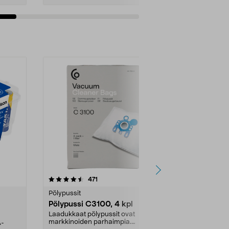
4.5viidestä
arvostelut
4.5
471
6
tähdestä
tähdestä
Pölypussit
Kierrätys & ro
Pölypussi C3100, 4 kpl
Roskapussi,
kahvat, 30 l
Laadukkaat pölypussit ovat
markkinoiden parhaimpia.
A-
Testivoittaja 