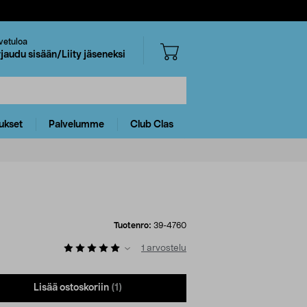
vetuloa
rjaudu sisään/Liity jäseneksi
ukset
Palvelumme
Club Clas
Tuotenro:
39-4760
1
arvostelu
Lisää ostoskoriin
(1)