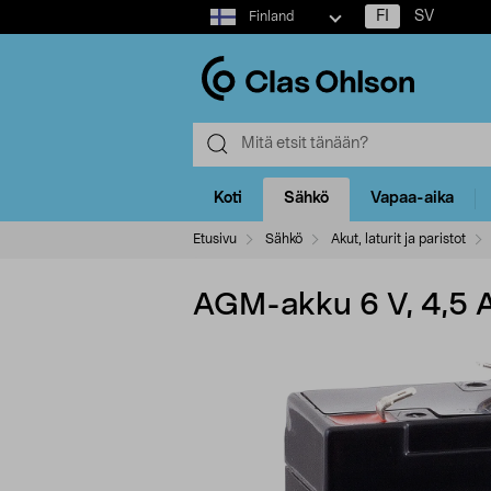
Select
FI
SV
Finland
market
Koti
Sähkö
Vapaa-aika
Etusivu
Sähkö
Akut, laturit ja paristot
AGM-akku 6 V, 4,5 