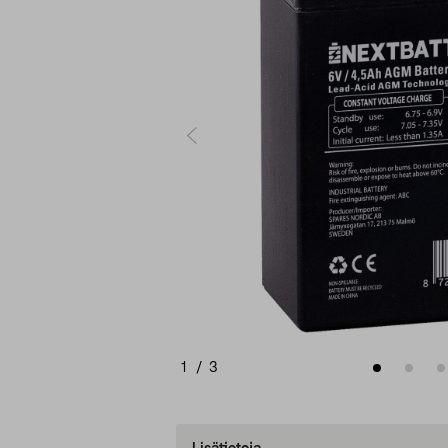
1
/
3