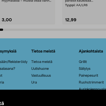
myymälästä – muista ottaa vanha
paristot kaukosää...
patruuna mukaasi m...
Tyyppi:
AA/LR6
3,00
12,99
Lisää ostoskoriin
Lisää ostoskoriin
ysymyksiä
Tietoa meistä
Ajankohtaista
isään/Rekisteröidy
Tietoa meistä
Grillit
 salasana?
Uutishuone
Säilytys
ot
Vastuullisuus
Painepesurit
ria
Ura
Ruohotrimmerit
Aurinkokennovala
tä