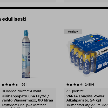
 edullisesti
Multibuy
4.5viidestä
arvostelut
4.5viidestä
arvostelut
1561
24104
tähdestä
Hiilihapotuslaitteet & maut
AA-paristot
Hiilihappopatruuna täyttö /
VARTA Longlife Power
vaihto Wassermaxx, 60 litraa
Alkaliparisto, 24 kpl
Täyttöpatruuna, joka ostetaan
Joutsenmerkityt AA- tai AA