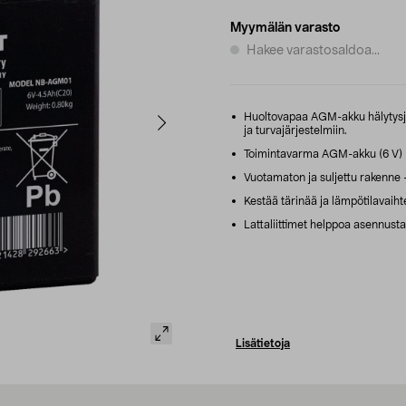
Myymälän varasto
Hakee varastosaldoa...
Huoltovapaa AGM-akku hälytysjär
ja turvajärjestelmiin.
Toimintavarma AGM-akku (6 V) – 
Vuotamaton ja suljettu rakenne 
Kestää tärinää ja lämpötilavaihte
Lattaliittimet helppoa asennusta
Lisätietoja