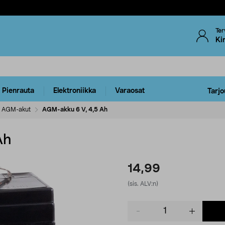
Ter
Ki
Pienrauta
Elektroniikka
Varaosat
Tarjo
AGM-akut
AGM-akku 6 V, 4,5 Ah
Ah
14,99
(sis. ALV:n)
Product
quantity