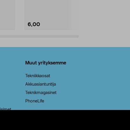
Kestävä, jopa 50 % suurempi ...
roskapussi u
Roskapussi, jo
6,00
2,00
Lisää ostoskoriin
Lisää
Muut yrityksemme
Tekniikkaosat
Akkuasiantuntija
Teknikmagasinet
PhoneLife
isimet