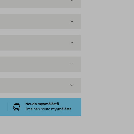
Nouda myymälästä
Ilmainen nouto myymälästä