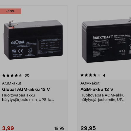
-80%
4.0 viidestä
arvostelut
4.5 viidestä
arvostelut
30
4
tähdestä
AGM-akut
AGM-akut
Global AGM-akku 12 V
AGM-akku 12 V
Huoltovapaa akku
Huoltovapaa AGM-akku
hälytysjärjestelmiin, UPS-la...
hälytysjärjestelmiin, UP...
3,99
29,95
19,99