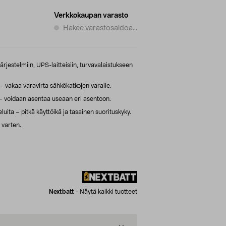
Verkkokaupan varasto
Hakee varastosaldoa...
jestelmiin, UPS-laitteisiin, turvavalaistukseen
vakaa varavirta sähkökatkojen varalle.
– voidaan asentaa useaan eri asentoon.
luita – pitkä käyttöikä ja tasainen suorituskyky.
 varten.
Nextbatt
-
Näytä kaikki tuotteet