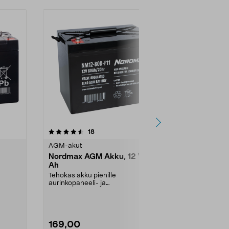
4.5 viidestä
arvostelut
18
4
tähdestä
tähdestä
AGM-akut
AGM-akut
Nordmax AGM Akku, 12 V, 80
Nordmax G
Ah
12 V, 25 Ah
Tehokas akku pienille
Suuri suoritu
aurinkopaneeli- ja
puutarhakonei
tuulivoimalaitteistoille. AGM-akku
1. Pitkä käyttö
on s...
169,00
109,00