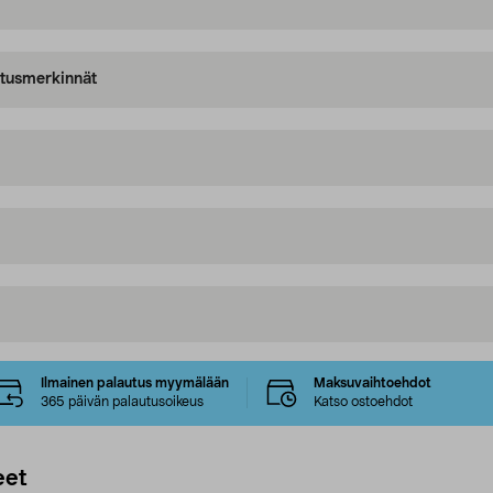
oitusmerkinnät
Ilmainen palautus myymälään
Maksuvaihtoehdot
365 päivän palautusoikeus
Katso ostoehdot
eet