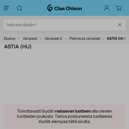
Etusivu
Varaosat
Varaosat 2
Pienrauta varaosat
ASTIA (HU)
ASTIA (HU)
Toivottavasti löydät
vastaavan tuotteen
alla olevien
tuotteiden joukosta.
Tietoa poistuneesta tuotteesta
löydät alempaa tältä sivulta.