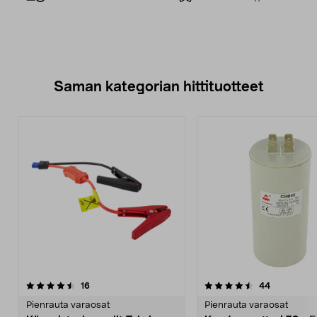
Saman kategorian hittituotteet
4.5 viidestä
arvostelut
4.0 viidestä
arvostelut
16
44
tähdestä
t
Pienrauta varaosat
Pienrauta varaosat