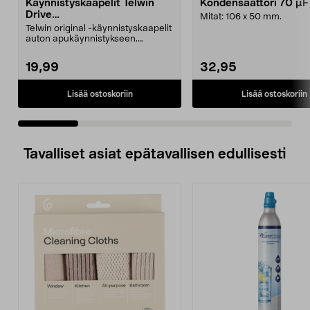
Käynnistyskaapelit Telwin
Kondensaattori 70 µ
Drive
Mitat: 106 x 50 mm.
Mini/9000/13000/1250/150
Telwin original -käynnistyskaapelit
0/1750, EC5
auton apukäynnistykseen.
Käynnistyskaapelit ...
19,99
32,95
Lisää ostoskoriin
Lisää ostoskoriin
Tavalliset asiat epätavallisen edullisesti