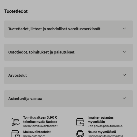
Tuotetiedot
Tuotetiedot, liitteet ja mahdolliset varoitusmerkinnät
Ostotiedot, toimitukset ja palautukset
Arvostelut
Asiantuntija vastaa
Toimitus alkaen 3,90 €
Ilmainen palautus
toimitustavalla Budbee
myymälään
Katso toimitusvaihtoehdot
365 päivän palautusoikeus
Maksuvaihtoehdot
Nouda myymälästä
Katso ostoehdot
Ilmainen nouto myymälästä