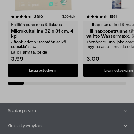
4.5viidestä
arvostelut
4.5viidestä
arvostelu
3810
1561
(1,00/kpl)
tähdestä
t
Keittiön puhdistus & tiskaus
Hiilihapotuslaitteet & mau
Mikrokuituliina 32 x 31 cm, 4
Hiilihappopatruuna tä
kpl
vaihto Wassermaxx, 6
Aftonbladetin "itsestään selvä
Täyttöpatruuna, joka ost
suosikki" siiv...
myymälästä – muista ott
patruuna mukaasi m...
Laji:
Harmaa/beige
3,99
3,00
Lisää ostoskoriin
Lisää ostoskoriin
Alatunniste
Asiakaspalvelu
Yleisiä kysymyksiä