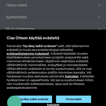
Tietoa meistä
Ajankohtaista
Muut yrityksemme
Clas Ohlson käyttää evästeitä
Etsi myymälä
Painamalla
”Hyväksy kaikki evästeet”
sallit, että tallennamme
evästeitä ja muuta seurantateknologiaa laitteellesi
SE
NO
FI
evästeselosteemme mukaisesti
. Evästeitä käytetään sivuston
käyttökokemuksen parantamiseen ja käytön analysointiin sekä
FI
SV
mainonnan kohdentamiseen. Käytämme neljänlaisia evästeitä:
välttämättömät, toiminnalliset, analyyttiset ja mainosevästeet.
Välttämättömiin evästeisiin ei tarvita suostumustasi, sillä ne ovat
välttämättömiä verkkosivuston sisällön toimimisen kannalta. Voit
halutessasi muuttaa asetuksiasi painamalla
Asetukset
. Evästeiden
hyväksyminen on vapaaehtoista. Voit perua suostumuksesi milloin
vain muuttamalla evästeasetuksiasi, apua saat tarvittaessa
asiakaspalvelustamme.
Club Clas
Ostoehdot
Tietosuojaseloste
Näytä hinnat ilman ALV:a
Tuote on poistunut
Hyväksy kaikki evästeet
Poista kaikki
Tuotenro:
59-1044-135
Asetukset