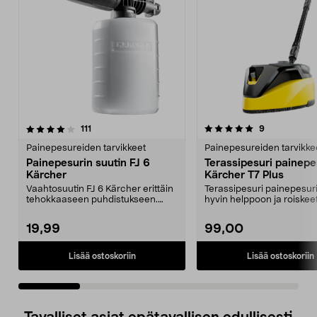
5.0 viidestä
arvostelut
4.5 viidestä
arvostelut
111
9
tähdestä
t
Painepesureiden tarvikkeet
Painepesureiden tarvikke
Painepesurin suutin FJ 6
Terassipesuri painepe
Kärcher
Kärcher T7 Plus
Vaahtosuutin FJ 6 Kärcher erittäin
Terassipesuri painepesuri
tehokkaaseen puhdistukseen.
hyvin helppoon ja roiske
Painepesurin suut...
painepesuun. ...
19,99
99,00
Lisää ostoskoriin
Lisää ostoskoriin