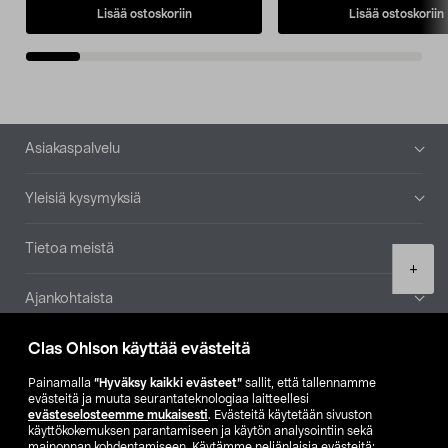
Lisää ostoskoriin
Lisää ostoskoriin
Alatunniste
Asiakaspalvelu
Yleisiä kysymyksiä
Tietoa meistä
Product
+
quantity
Ajankohtaista
Clas Ohlson käyttää evästeitä
Muut yrityksemme
Painamalla
”Hyväksy kaikki evästeet”
sallit, että tallennamme
Etsi myymälä
evästeitä ja muuta seurantateknologiaa laitteellesi
evästeselosteemme mukaisesti
. Evästeitä käytetään sivuston
käyttökokemuksen parantamiseen ja käytön analysointiin sekä
mainonnan kohdentamiseen. Käytämme neljänlaisia evästeitä: