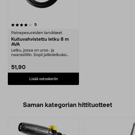
arvostelut
5
Painepesureiden tarvikkeet
Kuituvahvistettu letku 8 m
AVA
Letku, jossa on uros- ja
naarasliitin. Sopii jatkoletkuksi
kaikkiin AVA-painepes...
51,90
Lisää ostoskoriin
Saman kategorian hittituotteet