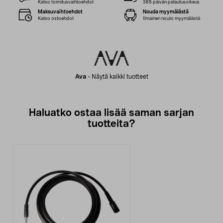
Katso toimitusvaihtoehdot
365 päivän palautusoikeus
Maksuvaihtoehdot
Nouda myymälästä
Katso ostoehdot
Ilmainen nouto myymälästä
Ava
-
Näytä kaikki tuotteet
Haluatko ostaa lisää saman sarjan
tuotteita?