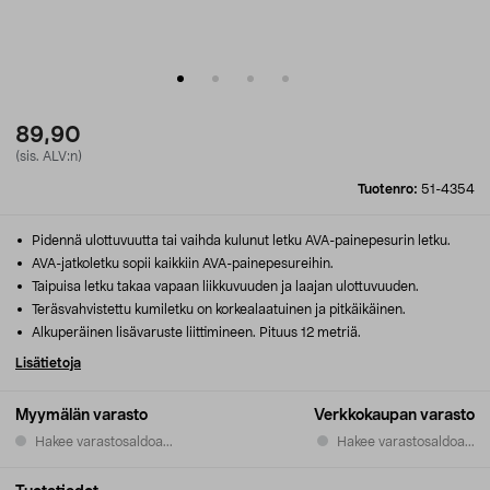
89,90
(sis. ALV:n)
Tuotenro:
51-4354
Pidennä ulottuvuutta tai vaihda kulunut letku AVA-painepesurin letku.
AVA-jatkoletku sopii kaikkiin AVA-painepesureihin.
Taipuisa letku takaa vapaan liikkuvuuden ja laajan ulottuvuuden.
Teräsvahvistettu kumiletku on korkealaatuinen ja pitkäikäinen.
Alkuperäinen lisävaruste liittimineen. Pituus 12 metriä.
Lisätietoja
Myymälän varasto
Verkkokaupan varasto
Hakee varastosaldoa...
Hakee varastosaldoa...