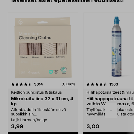
Tavalliset asiat epätavallisen edullisesti
4.5viidestä
arvostelut
4.5viidestä
arvostelu
3814
1563
(1,00/kpl)
tähdestä
t
Keittiön puhdistus & tiskaus
Hiilihapotuslaitteet & mau
Mikrokuituliina 32 x 31 cm, 4
Hiilihappopatruuna tä
kpl
vaihto Wassermaxx, 6
Aftonbladetin "itsestään selvä
Täyttöpatruuna, joka ost
-
suosikki" siiv...
myymälästä – muista ott
patruuna mukaasi m...
Laji:
Harmaa/beige
3,99
3,00