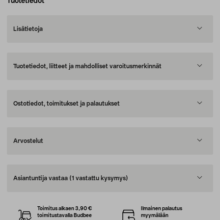
Tuotetiedot
Lisätietoja
Tuotetiedot, liitteet ja mahdolliset varoitusmerkinnät
Ostotiedot, toimitukset ja palautukset
Arvostelut
Asiantuntija vastaa
(1 vastattu kysymys)
Toimitus alkaen 3,90 €
Ilmainen palautus
toimitustavalla Budbee
myymälään