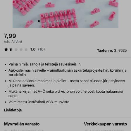
7,99
(sis. ALV:n)
1.6
(
10
)
Tuotenro:
31-7625
Paina nimiä, sanoja ja tekstejä saviesineisiin.
Aakkosleimasin savelle – ainutlaatuisiin askarteluprojekteihin, koruihin ja
koristeisiin.
Mukana aakkosleimasimet ja pidike – aseta sanat oikeaan järjestykseen
ja paina saveen.
Mukana kirjaimet A–Ö sekä pidike, johon voit helposti koota haluamasi
sanat.
Valmistettu kestävästä ABS-muovista.
Lisätietoja
Myymälän varasto
Verkkokaupan varasto