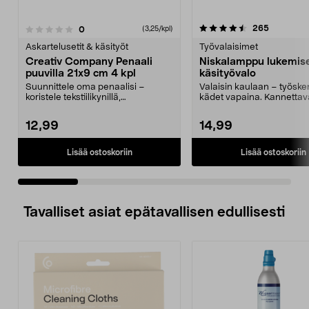
4.5 viidestä
1.5 viidestä
arvostelut
265
arvostelut
0
(3,25/kpl)
tähdestä
t
Askartelusetit & käsityöt
Työvalaisimet
Creativ Company Penaali
Niskalamppu lukemis
puuvilla 21x9 cm 4 kpl
käsityövalo
Suunnittele oma penaalisi –
Valaisin kaulaan – työske
koristele tekstiilikynillä,
kädet vapaina. Kannettav
painatuksilla tai helmil...
akkukäyttöinen lukuval...
12,99
14,99
Lisää ostoskoriin
Lisää ostoskoriin
Tavalliset asiat epätavallisen edullisesti