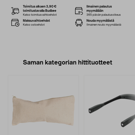
Toimitus alkaen 3,90 €
Ilmainen palautus
toimitustavalla Budbee
myymälään
Katso toimitusvaihtoehdot
365 päivän palautusoikeus
Maksuvaihtoehdot
Nouda myymälästä
Katso ostoehdot
Ilmainen nouto myymälästä
Saman kategorian hittituotteet