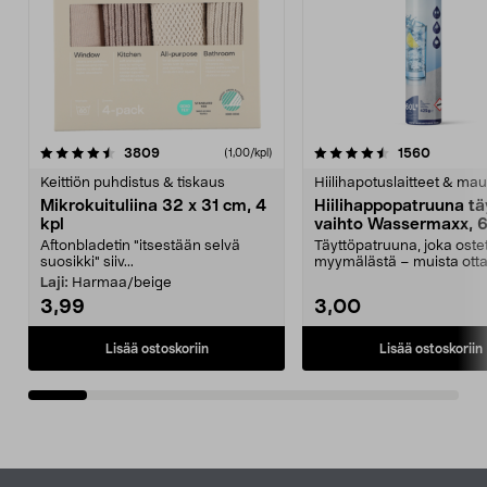
4.5viidestä
arvostelut
4.5viidestä
arvostel
3809
1560
(1,00/kpl)
tähdestä
t
Keittiön puhdistus & tiskaus
Hiilihapotuslaitteet & mau
Mikrokuituliina 32 x 31 cm, 4
Hiilihappopatruuna tä
kpl
vaihto Wassermaxx, 6
Aftonbladetin "itsestään selvä
Täyttöpatruuna, joka ost
suosikki" siiv...
myymälästä – muista ott
patruuna mukaasi m...
Laji:
Harmaa/beige
3,99
3,00
Lisää ostoskoriin
Lisää ostoskoriin
Alatunniste