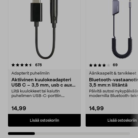
4.0 viidestä
arvostelut
4.5 viidestä
arvostelut
678
69
tähdestä
t
Adapterit puhelimiin
Äänikaapelit & tarvikkeet
Aktiivinen kuulokeadapteri
Bluetooth-vastaanotin
USB C – 3,5 mm, usb c aux
3,5 mm:n liitäntä
adapteri
Liitä kuulokkeet tai kaiutin
Päivitä autosi nykypäivää
puhelimen USB-C-porttiin.
modernilla Bluetooth-tekn
Aktiivinen kuulokeadapter...
(V5.3). Bluetooth-va...
14,99
14,99
Lisää ostoskoriin
Lisää ostoskoriin