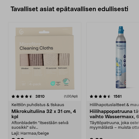
Tavalliset asiat epätavallisen edullisesti
4.5viidestä
arvostelut
4.5viidestä
arvostelu
3810
1561
(1,00/kpl)
tähdestä
t
Keittiön puhdistus & tiskaus
Hiilihapotuslaitteet & mau
Mikrokuituliina 32 x 31 cm, 4
Hiilihappopatruuna tä
kpl
vaihto Wassermaxx, 6
Aftonbladetin "itsestään selvä
Täyttöpatruuna, joka ost
suosikki" siiv...
myymälästä – muista ott
patruuna mukaasi m...
Laji:
Harmaa/beige