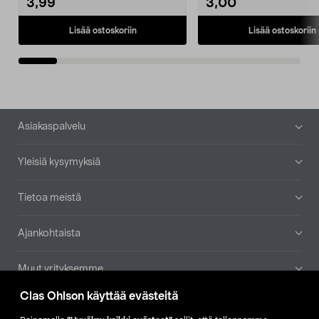
3,99
3,00
Lisää ostoskoriin
Lisää ostoskoriin
Alatunniste
Asiakaspalvelu
Yleisiä kysymyksiä
Tietoa meistä
Ajankohtaista
Muut yrityksemme
Clas Ohlson käyttää evästeitä
Etsi myymälä