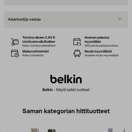
Asiantuntija vastaa
Toimitus alkaen 3,90 €
Ilmainen palautus
toimitustavalla Budbee
myymälään
Katso toimitusvaihtoehdot
365 päivän palautusoikeus
Maksuvaihtoehdot
Nouda myymälästä
Katso ostoehdot
Ilmainen nouto myymälästä
Belkin
-
Näytä kaikki tuotteet
Saman kategorian hittituotteet