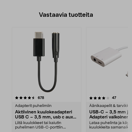
Vastaavia tuotteita
4.0viidestä
arvostelut
arvostelu
678
47
tähdestä
Adapterit puhelimiin
Äänikaapelit & tarvikke
Aktiivinen kuulokeadapteri
USB-C – 3,5 mm ja
USB C – 3,5 mm, usb c aux
Adapteri valkoinen
adapteri
Liitä kuulokkeet tai kaiutin
Lataa puhelinta ja käyt
puhelimen USB-C-porttiin.
kuulokkeita samanaikaise
Aktiivinen kuulokeadapter...
kuulokkeet tai kaiut...