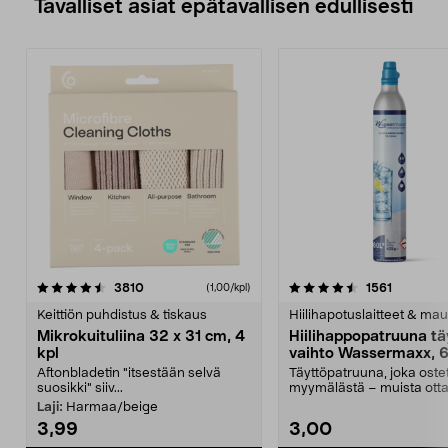
Tavalliset asiat epätavallisen edullisesti
4.5viidestä
arvostelut
4.5viidestä
arvostelu
3810
1561
(1,00/kpl)
tähdestä
t
Keittiön puhdistus & tiskaus
Hiilihapotuslaitteet & mau
Mikrokuituliina 32 x 31 cm, 4
Hiilihappopatruuna tä
kpl
vaihto Wassermaxx, 6
Aftonbladetin "itsestään selvä
Täyttöpatruuna, joka ost
suosikki" siiv...
myymälästä – muista ott
patruuna mukaasi m...
Laji:
Harmaa/beige
3,99
3,00