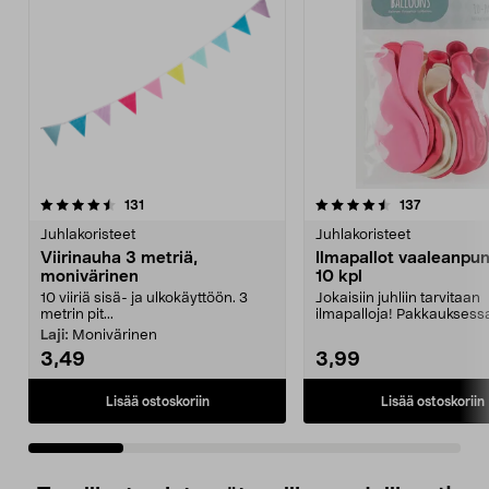
4.5 viidestä
arvostelut
4.0 viidestä
arvostelut
131
137
tähdestä
t
Juhlakoristeet
Juhlakoristeet
Viirinauha 3 metriä,
Ilmapallot vaaleanpun
monivärinen
10 kpl
10 viiriä sisä- ja ulkokäyttöön. 3
Jokaisiin juhliin tarvitaan
metrin pit...
ilmapalloja! Pakkauksess
ilmapalloa, sävyinä ...
Laji:
Monivärinen
3,49
3,99
Lisää ostoskoriin
Lisää ostoskoriin