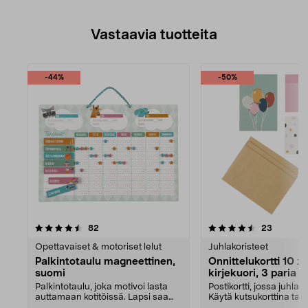
Vastaavia tuotteita
-44%
-50%
4.5viidestä
arvostelut
4.5viidestä
arvostel
82
23
tähdestä
Opettavaiset & motoriset lelut
Juhlakoristeet
Palkintotaulu magneettinen,
Onnittelukortti 10 x 
suomi
kirjekuori, 3 paria
Palkintotaulu, joka motivoi lasta
Postikortti, jossa juhla
auttamaan kotitöissä. Lapsi saa
Käytä kutsukorttina tai
tähden jokaise...
onnittelukorttina. Kol...