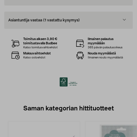
Asiantuntija vastaa
(1 vastattu kysymys)
Toimitus alkaen 3,90 €
Ilmainen palautus
toimitustavalla Budbee
myymälään
Katso toimitusvaihtoehdot
365 päivän palautusoikeus
Maksuvaihtoehdot
Nouda myymälästä
Katso ostoehdot
Ilmainen nouto myymälästä
Saman kategorian hittituotteet