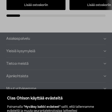
Lisää ostoskoriin
Lisää ostoskoriin
Alatunniste
Asiakaspalvelu
Yleisiä kysymyksiä
Tietoa meistä
Ajankohtaista
Muut yrityksemme
Clas Ohlson käyttää evästeitä
Etsi myymälä
Painamalla
”Hyväksy kaikki evästeet”
sallit, että tallennamme
evästeitä ja muuta seurantateknologiaa laitteellesi