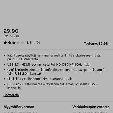
29,90
(sis. ALV:n)
3.3
(
40
)
Tuotenro:
39-2411
Käytä useita näyttöjä samanaikaisesti tai liitä tietokoneeseen, josta
puuttuu HDMI-liitäntä.
USB 3.0 - HDMI -sovitin, jossa Full HD 1080p @ 60Hz -tuki.
Grafiikkakortin adapteri liitetään tietokoneen USB 3.0 -portin kautta (ei
toimi USB 2.0:n kanssa).
Ei ulkoista virtalähdettä, toimii suoraan USB:lla.
USB uros - HDMI naaras – täydennä haluamasi pituisella HDMI-
kaapelilla.
Lisätietoja
Myymälän varasto
Verkkokaupan varasto