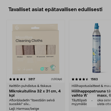
Tavalliset asiat epätavallisen edullisesti
4.5viidestä
arvostelut
4.5viidestä
arvostelu
3817
1563
(1,00/kpl)
tähdestä
t
Keittiön puhdistus & tiskaus
Hiilihapotuslaitteet & mau
Mikrokuituliina 32 x 31 cm, 4
Hiilihappopatruuna tä
kpl
vaihto Wassermaxx, 6
Aftonbladetin "itsestään selvä
Täyttöpatruuna, joka ost
-
suosikki" siiv...
myymälästä – muista ott
patruuna mukaasi m...
Laji:
Harmaa/beige