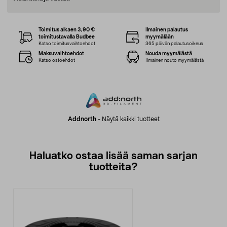
Toimitus alkaen 3,90 €
Ilmainen palautus
toimitustavalla Budbee
myymälään
Katso toimitusvaihtoehdot
365 päivän palautusoikeus
Maksuvaihtoehdot
Nouda myymälästä
Katso ostoehdot
Ilmainen nouto myymälästä
Addnorth
-
Näytä kaikki tuotteet
Haluatko ostaa lisää saman sarjan
tuotteita?