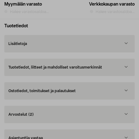
Myymälän varasto
Verkkokaupan varasto
Hakee varastosaldoa...
Hakee varastosaldoa...
Tuotetiedot
Lisätietoja
Tuotetiedot, liitteet ja mahdolliset varoitusmerkinnät
Ostotiedot, toimitukset ja palautukset
Arvostelut
(2)
Asiantuntija vastaa