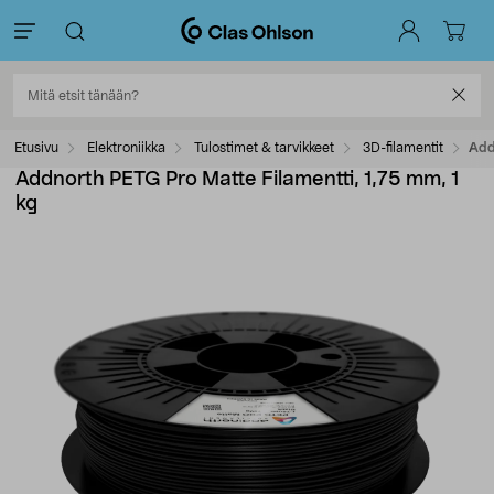
Etusivu
Elektroniikka
Tulostimet & tarvikkeet
3D-filamentit
Add
Addnorth PETG Pro Matte Filamentti, 1,75 mm, 1
kg