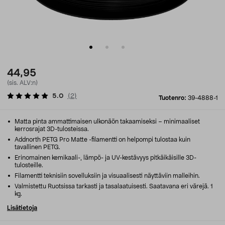
44,95
(sis. ALV:n)
5.0
(
2
)
Tuotenro:
39-4888-1
Matta pinta ammattimaisen ulkonäön takaamiseksi – minimaaliset
kerrosrajat 3D-tulosteissa.
Addnorth PETG Pro Matte -filamentti on helpompi tulostaa kuin
tavallinen PETG.
Erinomainen kemikaali-, lämpö- ja UV-kestävyys pitkäikäisille 3D-
tulosteille.
Filamentti teknisiin sovelluksiin ja visuaalisesti näyttäviin malleihin.
Valmistettu Ruotsissa tarkasti ja tasalaatuisesti. Saatavana eri värejä. 1
kg.
Lisätietoja