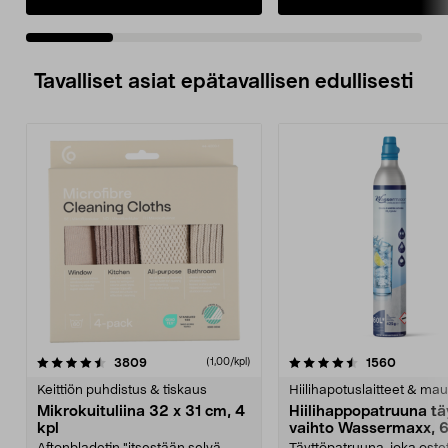
Tavalliset asiat epätavallisen edullisesti
4.5viidestä
arvostelut
4.5viidestä
arvostel
3809
1560
(1,00/kpl)
tähdestä
t
Keittiön puhdistus & tiskaus
Hiilihapotuslaitteet & mau
Mikrokuituliina 32 x 31 cm, 4
Hiilihappopatruuna tä
kpl
vaihto Wassermaxx, 6