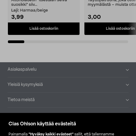
Aftonbladetin "itsestään selvä
Täyttöpatruuna, joka ost
suosikki" siiv...
myymälästä – muista ott
patruuna mukaasi m...
Laji:
Harmaa/beige
3,99
3,00
Lisää ostoskoriin
Lisää ostoskoriin
Alatunniste
Asiakaspalvelu
Yleisiä kysymyksiä
Tietoa meistä
Ajankohtaista
Clas Ohlson käyttää evästeitä
Muut yrityksemme
Painamalla
”Hyväksy kaikki evästeet”
sallit, että tallennamme