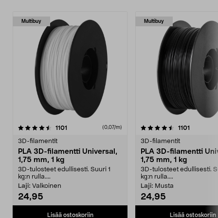
Multibuy
Multibuy
4.5 viidestä
arvostelut
4.0 viidestä
arvostelut
1101
1101
(0,07/m)
tähdestä
t
3D-filamentit
3D-filamentit
PLA 3D-filamentti Universal,
PLA 3D-filamentti Uni
1,75 mm, 1 kg
1,75 mm, 1 kg
3D-tulosteet edullisesti. Suuri 1
3D-tulosteet edullisesti. S
kg:n rulla....
kg:n rulla....
Laji:
Valkoinen
Laji:
Musta
24,95
24,95
Lisää ostoskoriin
Lisää ostoskoriin