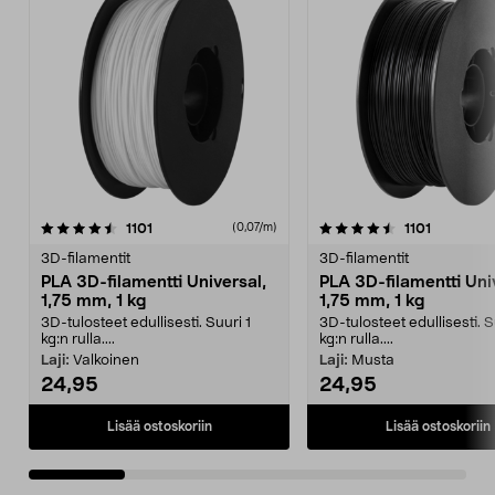
4.5 viidestä
arvostelut
4.0 viidestä
arvostelut
1101
1101
(0,07/m)
tähdestä
t
3D-filamentit
3D-filamentit
PLA 3D-filamentti Universal,
PLA 3D-filamentti Uni
1,75 mm, 1 kg
1,75 mm, 1 kg
3D-tulosteet edullisesti. Suuri 1
3D-tulosteet edullisesti. S
kg:n rulla....
kg:n rulla....
Laji:
Valkoinen
Laji:
Musta
24,95
24,95
Lisää ostoskoriin
Lisää ostoskoriin