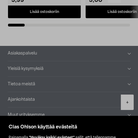
3,99
3,00
Lisää ostoskoriin
Lisää ostoskoriin
Alatunniste
Asiakaspalvelu
Yleisiä kysymyksiä
Tietoa meistä
Ajankohtaista
Product
+
quantity
Muut yrityksemme
Clas Ohlson käyttää evästeitä
Etsi myymälä
Painamalla
”Hyväksy kaikki evästeet”
sallit, että tallennamme