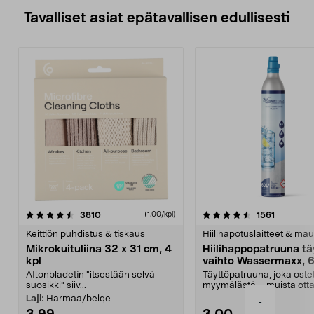
Tavalliset asiat epätavallisen edullisesti
4.5viidestä
arvostelut
4.5viidestä
arvostelu
3810
1561
(1,00/kpl)
tähdestä
t
Keittiön puhdistus & tiskaus
Hiilihapotuslaitteet & mau
Mikrokuituliina 32 x 31 cm, 4
Hiilihappopatruuna tä
kpl
vaihto Wassermaxx, 6
Aftonbladetin "itsestään selvä
Täyttöpatruuna, joka ost
suosikki" siiv...
myymälästä – muista ott
patruuna mukaasi m...
Laji:
Harmaa/beige
-