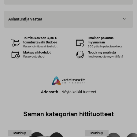
Asiantuntija vastaa
Toimitus alkaen 3,90 €
Ilmainen palautus
toimitustavalla Budbee
myymälään
Katso toimitusvaihtoehdot
365 päivän palautusoikeus
Maksuvaihtoehdot
Nouda myymälästä
Katso ostoehdot
Ilmainen nouto myymälästä
Addnorth
-
Näytä kaikki tuotteet
Saman kategorian hittituotteet
Multibuy
Multibuy