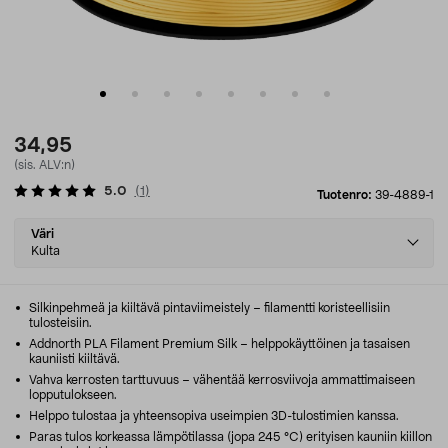
34,95
(sis. ALV:n)
5.0
(
1
)
Tuotenro:
39-4889-1
Select
Väri
variant
Kulta
Silkinpehmeä ja kiiltävä pintaviimeistely – filamentti koristeellisiin
tulosteisiin.
Addnorth PLA Filament Premium Silk – helppokäyttöinen ja tasaisen
kauniisti kiiltävä.
Vahva kerrosten tarttuvuus – vähentää kerrosviivoja ammattimaiseen
lopputulokseen.
Helppo tulostaa ja yhteensopiva useimpien 3D-tulostimien kanssa.
Paras tulos korkeassa lämpötilassa (jopa 245 °C) erityisen kauniin kiillon