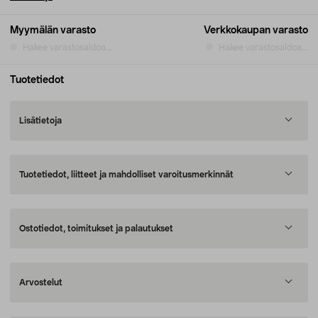
Myymälän varasto
Verkkokaupan varasto
Hakee varastosaldoa...
Hakee varastosaldoa...
Tuotetiedot
Lisätietoja
Tuotetiedot, liitteet ja mahdolliset varoitusmerkinnät
Ostotiedot, toimitukset ja palautukset
Arvostelut