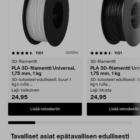
4.5 viidestä
arvostelut
4.0 viidestä
arvostelut
1101
1101
(0,07/m)
tähdestä
t
3D-filamentit
3D-filamentit
PLA 3D-filamentti Universal,
PLA 3D-filamentti Uni
1,75 mm, 1 kg
1,75 mm, 1 kg
3D-tulosteet edullisesti. Suuri 1
3D-tulosteet edullisesti. S
kg:n rulla....
kg:n rulla....
Laji:
Valkoinen
Laji:
Musta
24,95
24,95
Lisää ostoskoriin
Lisää ostoskoriin
Tavalliset asiat epätavallisen edullisesti