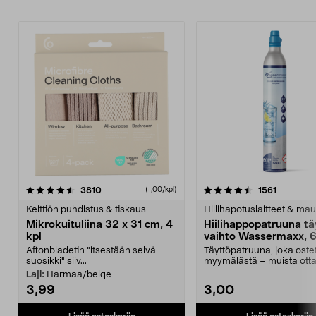
4.5viidestä
arvostelut
4.5viidestä
arvostelu
3810
1561
(1,00/kpl)
tähdestä
t
Keittiön puhdistus & tiskaus
Hiilihapotuslaitteet & mau
Mikrokuituliina 32 x 31 cm, 4
Hiilihappopatruuna tä
kpl
vaihto Wassermaxx, 6
Aftonbladetin "itsestään selvä
Täyttöpatruuna, joka ost
suosikki" siiv...
myymälästä – muista ott
patruuna mukaasi m...
Laji:
Harmaa/beige
3,99
3,00