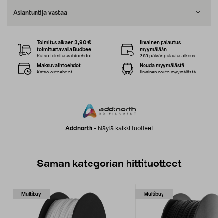
Asiantuntija vastaa
Toimitus alkaen 3,90 €
Ilmainen palautus
toimitustavalla Budbee
myymälään
Katso toimitusvaihtoehdot
365 päivän palautusoikeus
Maksuvaihtoehdot
Nouda myymälästä
Katso ostoehdot
Ilmainen nouto myymälästä
Addnorth
-
Näytä kaikki tuotteet
Saman kategorian hittituotteet
Multibuy
Multibuy