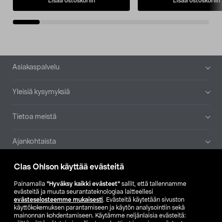
Lisää ostoskoriin
Lisää ostoskoriin
Alatunniste
Asiakaspalvelu
Yleisiä kysymyksiä
Tietoa meistä
Ajankohtaista
Clas Ohlson käyttää evästeitä
Muut yrityksemme
Painamalla
”Hyväksy kaikki evästeet”
sallit, että tallennamme
Etsi myymälä
evästeitä ja muuta seurantateknologiaa laitteellesi
evästeselosteemme mukaisesti
. Evästeitä käytetään sivuston
käyttökokemuksen parantamiseen ja käytön analysointiin sekä
SE
NO
FI
mainonnan kohdentamiseen. Käytämme neljänlaisia evästeitä: