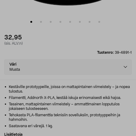
32,95
(sis. ALV:n)
Tuotenro:
39-4891-1
Select
Väri
variant
Musta
Kestäville prototyypeille, joissa on mattapintainen viimeistely – ja nopea
tulostus.
Filamentti, Addnorth X-PLA, kestää iskuja erinomaisesti eikä hajoa.
Tasainen, mattapintainen viimeistely – ammattimainen lopputulos
jokaiseen tulosteeseen.
Tehokasta PLA-filamenttia teknisiin sovelluksiin, prototyyppeihin ja
hahmoihin.
Saatavana eri värejä. 1 kg.
Lisätietoja