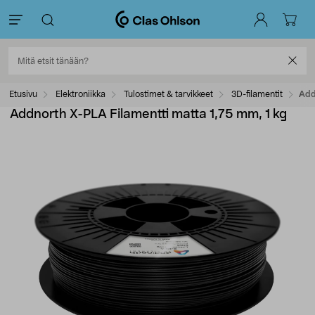
Etusivu
Elektroniikka
Tulostimet & tarvikkeet
3D-filamentit
Add
Addnorth X-PLA Filamentti matta 1,75 mm, 1 kg