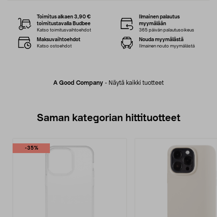
Toimitus alkaen 3,90 €
Ilmainen palautus
toimitustavalla Budbee
myymälään
Katso toimitusvaihtoehdot
365 päivän palautusoikeus
Maksuvaihtoehdot
Nouda myymälästä
Katso ostoehdot
Ilmainen nouto myymälästä
A Good Company
-
Näytä kaikki tuotteet
Saman kategorian hittituotteet
-35%