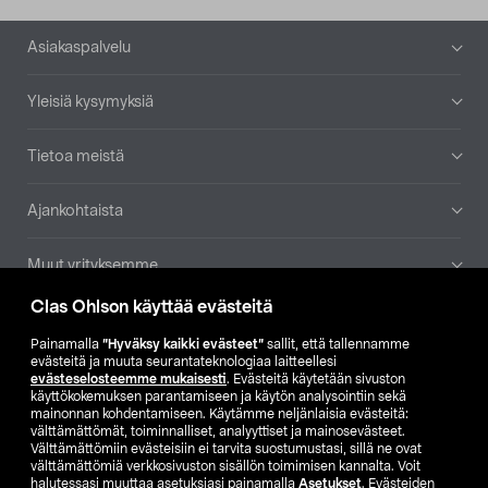
Alatunniste
Asiakaspalvelu
Yleisiä kysymyksiä
Tietoa meistä
Ajankohtaista
Muut yrityksemme
Clas Ohlson käyttää evästeitä
Etsi myymälä
Painamalla
”Hyväksy kaikki evästeet”
sallit, että tallennamme
evästeitä ja muuta seurantateknologiaa laitteellesi
SE
NO
FI
evästeselosteemme mukaisesti
. Evästeitä käytetään sivuston
käyttökokemuksen parantamiseen ja käytön analysointiin sekä
FI
SV
mainonnan kohdentamiseen. Käytämme neljänlaisia evästeitä:
välttämättömät, toiminnalliset, analyyttiset ja mainosevästeet.
Välttämättömiin evästeisiin ei tarvita suostumustasi, sillä ne ovat
välttämättömiä verkkosivuston sisällön toimimisen kannalta. Voit
halutessasi muuttaa asetuksiasi painamalla
Asetukset
. Evästeiden