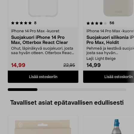
4.0 viidestä
arvostelut
3.5 viidestä
arvostelut
8
56
tähdestä
t
iPhone 14 Pro Max -kuoret
iPhone 14 Pro Max -kuore
Suojakuori iPhone 14 Pro
Suojakuori silikonia i
Max, Otterbox React Clear
Pro Max, Holdit
Ohut, läpinäkyvä suojakuori, josta
Pehmeä ja kestävä suojak
saa hyvän otteen. Otterbox React
josta saa hyvän...
Clear -suoja...
Laji:
Light Beige
14,99
14,99
22,95
Lisää ostoskoriin
Lisää ostoskoriin
Tavalliset asiat epätavallisen edullisesti