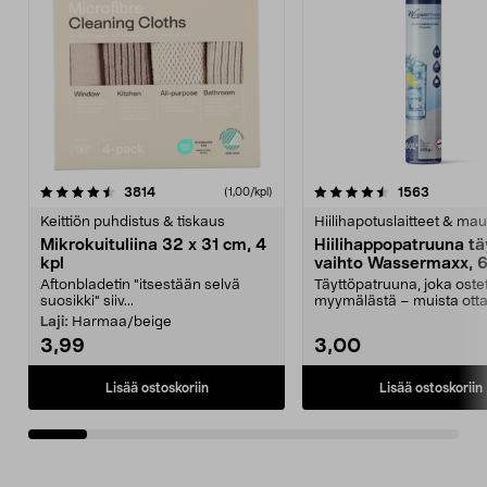
4.5viidestä
arvostelut
4.5viidestä
arvostelu
3814
1563
(1,00/kpl)
tähdestä
t
Keittiön puhdistus & tiskaus
Hiilihapotuslaitteet & mau
Mikrokuituliina 32 x 31 cm, 4
Hiilihappopatruuna tä
kpl
vaihto Wassermaxx, 6
Aftonbladetin "itsestään selvä
Täyttöpatruuna, joka ost
suosikki" siiv...
myymälästä – muista ott
patruuna mukaasi m...
Laji:
Harmaa/beige
3,99
3,00
Lisää ostoskoriin
Lisää ostoskoriin