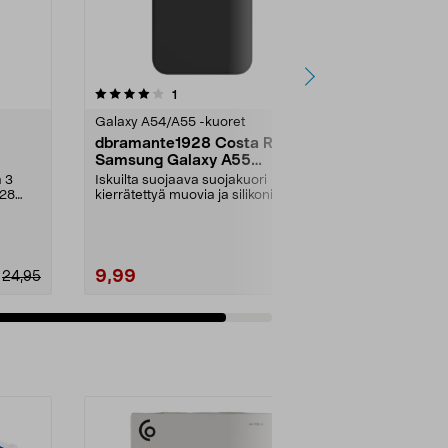
arvostelut
1
tähdestä
Galaxy A54/A55 -kuoret
dbramante1928 Costa Rica
Samsung Galaxy A55
Silikonikuori
a 3
Iskuilta suojaava suojakuori
928
kierrätettyä muovia ja silikonia.
dbramante1928 Cos...
9,99
24,95
19,99