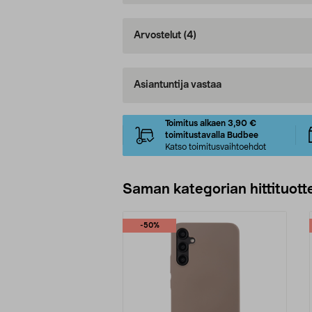
Arvostelut
(4)
Asiantuntija vastaa
Toimitus alkaen 3,90 €
toimitustavalla Budbee
Katso toimitusvaihtoehdot
Saman kategorian hittituott
-50%