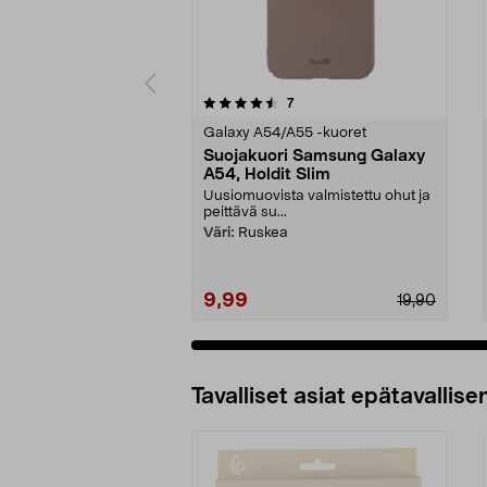
5 viidestä
4.5 viidestä
arvostelut
7
tähdestä
tähdestä
Galaxy A54/A55 -kuoret
Suojakuori Samsung Galaxy
A54, Holdit Slim
Uusiomuovista valmistettu ohut ja
peittävä su...
Väri:
Ruskea
9,99
19,90
Tavalliset asiat epätavallisen