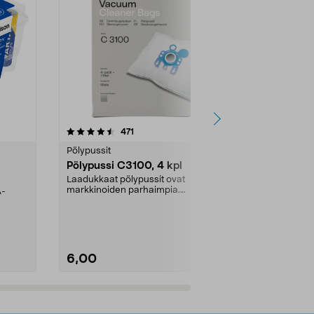
4.5viidestä
arvostelut
4.5
471
6
tähdestä
tähdestä
Pölypussit
Kierrätys & ro
Pölypussi C3100, 4 kpl
Roskapussi,
kahvat, 30 l
Laadukkaat pölypussit ovat
markkinoiden parhaimpia.
A-
Testivoittaja 
Kestävä, jopa 50 % suurempi ...
roskapussi u
Roskapussi, jo
6,00
2,00
Lisää ostoskoriin
Lisää