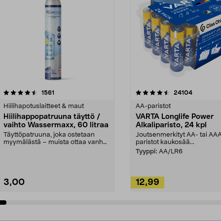
4.5viidestä
arvostelut
4.5viidestä
arvostelut
1561
24104
tähdestä
Hiilihapotuslaitteet & maut
AA-paristot
Hiilihappopatruuna täyttö /
VARTA Longlife Power
vaihto Wassermaxx, 60 litraa
Alkaliparisto, 24 kpl
Täyttöpatruuna, joka ostetaan
Joutsenmerkityt AA- tai AA
myymälästä – muista ottaa vanha
paristot kaukosää...
patruuna mukaasi m...
Tyyppi:
AA/LR6
3,00
12,99
Lisää ostoskoriin
Lisää ostoskoriin