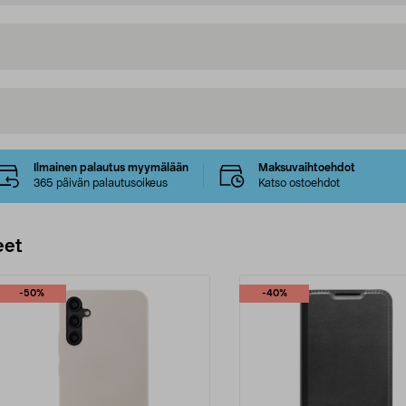
Ilmainen palautus myymälään
Maksuvaihtoehdot
365 päivän palautusoikeus
Katso ostoehdot
eet
-50%
-40%