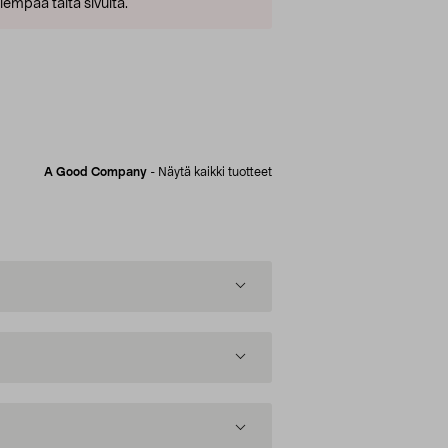
empaa tältä sivulta.
A Good Company
-
Näytä kaikki tuotteet