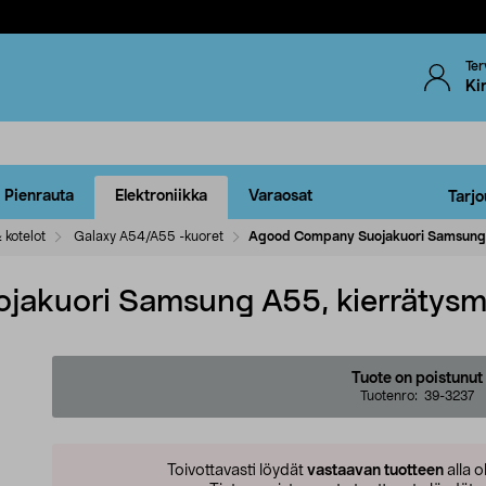
Ter
Ki
Pienrauta
Elektroniikka
Varaosat
Tarjo
 kotelot
Galaxy A54/A55 -kuoret
Agood Company Suojakuori Samsung A5
kuori Samsung A55, kierrätysmat
Tuote on poistunut
Tuotenro:
39-3237
Toivottavasti löydät
vastaavan tuotteen
alla o