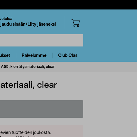
vetuloa
rjaudu sisään/Liity jäseneksi
ukset
Palvelumme
Club Clas
5, kierrätysmateriaali, clear
eriaali, clear
levien tuotteiden joukosta.