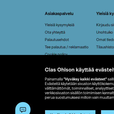
Alatunniste
Asiakaspalvelu
Yleisiä k
Yleisiä kysymyksiä
Kirjaudu s
Ota yhteyttä
Unohtuiko
Palautusehdot
Omat tied
Tee palautus / reklamaatio
Tilaushisto
Cookie policy
Toimitustavat
Clas Ohlson käyttää evästei
Saavutettavuus
Painamalla
”Hyväksy kaikki evästeet”
sall
Evästeitä käytetään sivuston käyttökokem
välttämättömät, toiminnalliset, analyyttise
verkkosivuston sisällön toimimisen kannalt
perua suostumuksesi milloin vain muuttama
© 2026 Clas