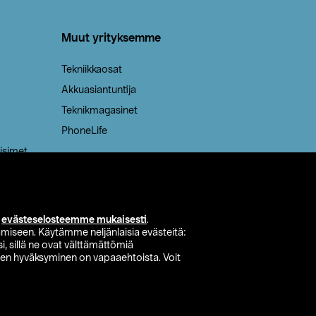
Muut yrityksemme
Tekniikkaosat
Akkuasiantuntija
Teknikmagasinet
PhoneLife
isimet
i
evästeselosteemme mukaisesti
.
miseen. Käytämme neljänlaisia evästeitä:
i, sillä ne ovat välttämättömiä
den hyväksyminen on vapaaehtoista. Voit
si myymälä