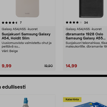
4.0 viidestä
arvostelut
4.0 viidestä
arvostelut
7
34
tähdestä
Galaxy A54/A55 -kuoret
Galaxy A54/A55 -kuoret
Suojakuori Samsung Galaxy
dbramante 1928 Oslo
A54, Holdit Slim
Samsung Galaxy A55
Lompakkokotelo
Uusiomuovista valmistettu ohut ja
Suojakuori tekonahkaa, tila
peittävä su...
maksukortille. dbramante 1
Oslo – iskuilta suo...
Väri:
Beige
9,99
14,99
19,90
 edullisesti
Katso hinta