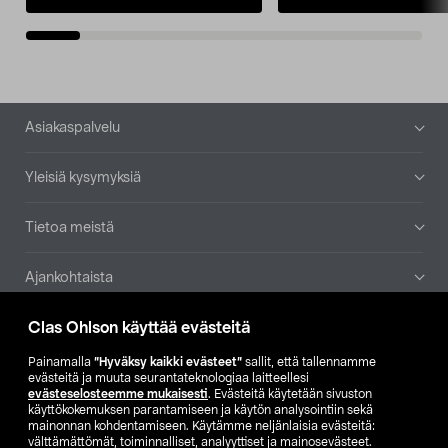
Alatunniste
Asiakaspalvelu
Yleisiä kysymyksiä
Tietoa meistä
Ajankohtaista
Clas Ohlson käyttää evästeitä
Muut yrityksemme
Painamalla
”Hyväksy kaikki evästeet”
sallit, että tallennamme
Etsi myymälä
evästeitä ja muuta seurantateknologiaa laitteellesi
evästeselosteemme mukaisesti
. Evästeitä käytetään sivuston
käyttökokemuksen parantamiseen ja käytön analysointiin sekä
mainonnan kohdentamiseen. Käytämme neljänlaisia evästeitä:
SE
NO
FI
välttämättömät, toiminnalliset, analyyttiset ja mainosevästeet.