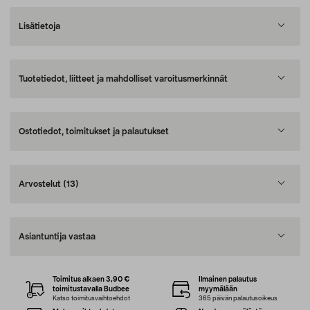
Lisätietoja
Tuotetiedot, liitteet ja mahdolliset varoitusmerkinnät
Ostotiedot, toimitukset ja palautukset
Arvostelut
(13)
Asiantuntija vastaa
Toimitus alkaen 3,90 €
Ilmainen palautus
toimitustavalla Budbee
myymälään
Katso toimitusvaihtoehdot
365 päivän palautusoikeus