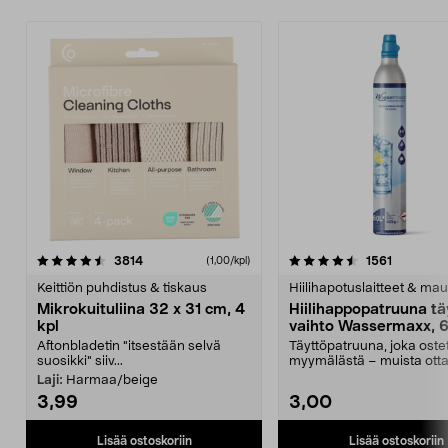
4.5viidestä
arvostelut
4.5viidestä
arvostelu
3814
1561
(1,00/kpl)
tähdestä
t
Keittiön puhdistus & tiskaus
Hiilihapotuslaitteet & mau
Mikrokuituliina 32 x 31 cm, 4
Hiilihappopatruuna tä
kpl
vaihto Wassermaxx, 6
Aftonbladetin "itsestään selvä
Täyttöpatruuna, joka ost
suosikki" siiv...
myymälästä – muista ott
patruuna mukaasi m...
Laji:
Harmaa/beige
3,99
3,00
Lisää ostoskoriin
Lisää ostoskoriin