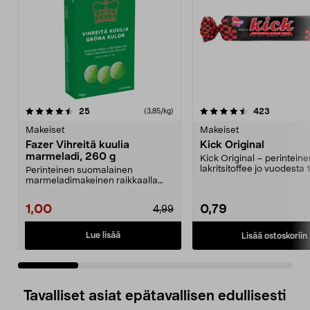
4.5 viidestä
arvostelut
4.5 viidestä
arvostelut
25
423
(3,85/kg)
tähdestä
t
Makeiset
Makeiset
Fazer Vihreitä kuulia
Kick Original
marmeladi, 260 g
Kick Original – perinteine
lakritsitoffee jo vuodesta 
Perinteinen suomalainen
Helppo pitää mukana...
marmeladimakeinen raikkaalla
päärynänmaulla. Fazer Vihre...
1,00
0,79
4,99
Lue lisää
Lisää ostoskoriin
Tavalliset asiat epätavallisen edullisesti