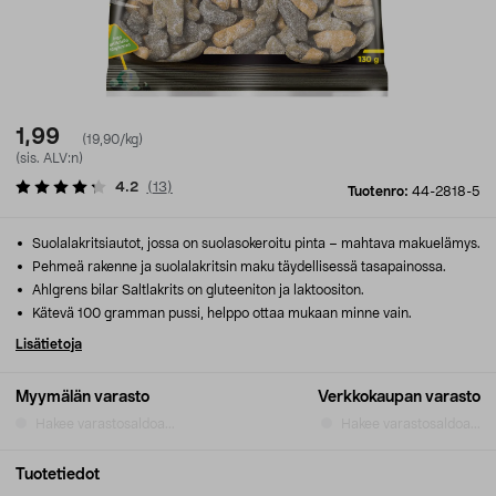
1,99
(19,90/kg)
(sis. ALV:n)
4.2
(
13
)
Tuotenro:
44-2818-5
Suolalakritsiautot, jossa on suolasokeroitu pinta – mahtava makuelämys.
Pehmeä rakenne ja suolalakritsin maku täydellisessä tasapainossa.
Ahlgrens bilar Saltlakrits on gluteeniton ja laktoositon.
Kätevä 100 gramman pussi, helppo ottaa mukaan minne vain.
Lisätietoja
Myymälän varasto
Verkkokaupan varasto
Hakee varastosaldoa...
Hakee varastosaldoa...
Tuotetiedot