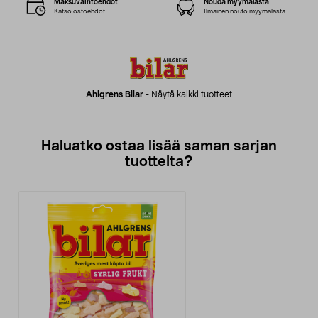
Maksuvaihtoehdot
Nouda myymälästä
Katso ostoehdot
Ilmainen nouto myymälästä
Ahlgrens Bilar
-
Näytä kaikki tuotteet
Haluatko ostaa lisää saman sarjan
tuotteita?