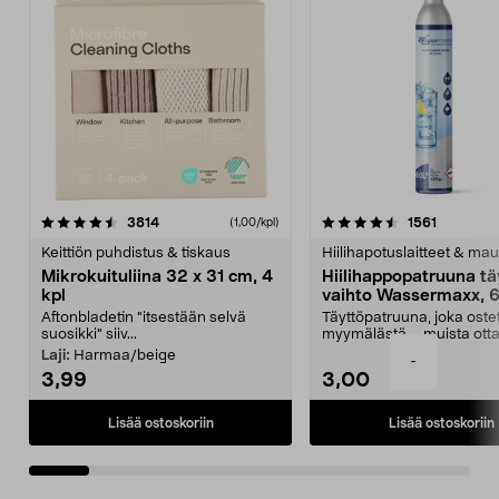
4.5viidestä
arvostelut
4.5viidestä
arvostelu
3814
1561
(1,00/kpl)
tähdestä
t
Keittiön puhdistus & tiskaus
Hiilihapotuslaitteet & mau
Mikrokuituliina 32 x 31 cm, 4
Hiilihappopatruuna tä
kpl
vaihto Wassermaxx, 6
Aftonbladetin "itsestään selvä
Täyttöpatruuna, joka ost
suosikki" siiv...
myymälästä – muista ott
patruuna mukaasi m...
Laji:
Harmaa/beige
-
3,99
3,00
Lisää ostoskoriin
Lisää ostoskoriin