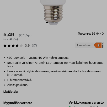
Tuotenro:
36-9440
5,49
(2,75/kpl)
(sis. ALV:n)
3.8
(
17
)
Tuoteseloste
470 luumenia – vastaa 40 W:n hehkulamppua.
Neutraalin valkoinen Airamin LED-lamppu, normaalikokoinen, huurrettua
lasia.
Lamppu sopii pöytävalaisimeen, seinävalaisimeen tai kattovalaisimeen
(E27-kanta).
Ei himmennettävä.
2 kpl:n pakkaus.
Lisätietoja
Verkkokaupan varasto
Myymälän varasto