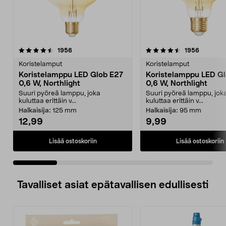
4.5 viidestä
arvostelut
4.5 viidestä
arvostelu
1956
1956
tähdestä
t
Koristelamput
Koristelamput
Koristelamppu LED Glob E27
Koristelamppu LED G
0,6 W, Northlight
0,6 W, Northlight
Suuri pyöreä lamppu, joka
Suuri pyöreä lamppu, jok
kuluttaa erittäin v...
kuluttaa erittäin v...
Halkaisija:
125 mm
Halkaisija:
95 mm
12,99
9,99
Lisää ostoskoriin
Lisää ostoskoriin
Tavalliset asiat epätavallisen edullisesti