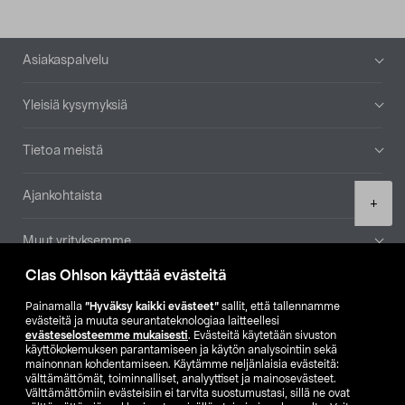
Alatunniste
Asiakaspalvelu
Yleisiä kysymyksiä
Tietoa meistä
Ajankohtaista
Product
+
quantity
Muut yrityksemme
Clas Ohlson käyttää evästeitä
Etsi myymälä
Painamalla
”Hyväksy kaikki evästeet”
sallit, että tallennamme
evästeitä ja muuta seurantateknologiaa laitteellesi
SE
NO
FI
evästeselosteemme mukaisesti
. Evästeitä käytetään sivuston
käyttökokemuksen parantamiseen ja käytön analysointiin sekä
FI
SV
mainonnan kohdentamiseen. Käytämme neljänlaisia evästeitä:
välttämättömät, toiminnalliset, analyyttiset ja mainosevästeet.
Välttämättömiin evästeisiin ei tarvita suostumustasi, sillä ne ovat