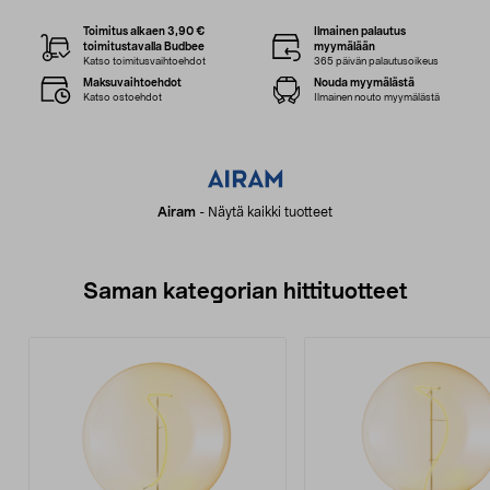
Toimitus alkaen 3,90 €
Ilmainen palautus
toimitustavalla Budbee
myymälään
Katso toimitusvaihtoehdot
365 päivän palautusoikeus
Maksuvaihtoehdot
Nouda myymälästä
Katso ostoehdot
Ilmainen nouto myymälästä
Airam
-
Näytä kaikki tuotteet
Saman kategorian hittituotteet