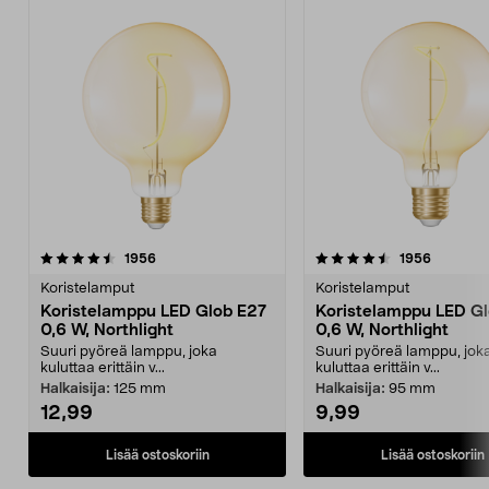
4.5 viidestä
arvostelut
4.5 viidestä
arvostelu
1956
1956
tähdestä
t
Koristelamput
Koristelamput
Koristelamppu LED Glob E27
Koristelamppu LED G
0,6 W, Northlight
0,6 W, Northlight
Suuri pyöreä lamppu, joka
Suuri pyöreä lamppu, jok
kuluttaa erittäin v...
kuluttaa erittäin v...
Halkaisija:
125 mm
Halkaisija:
95 mm
12,99
9,99
Lisää ostoskoriin
Lisää ostoskoriin