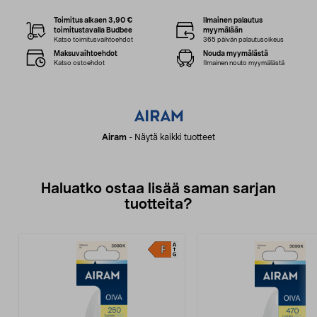
Toimitus alkaen 3,90 €
Ilmainen palautus
toimitustavalla Budbee
myymälään
Katso toimitusvaihtoehdot
365 päivän palautusoikeus
Maksuvaihtoehdot
Nouda myymälästä
Katso ostoehdot
Ilmainen nouto myymälästä
Airam
-
Näytä kaikki tuotteet
Haluatko ostaa lisää saman sarjan
tuotteita?