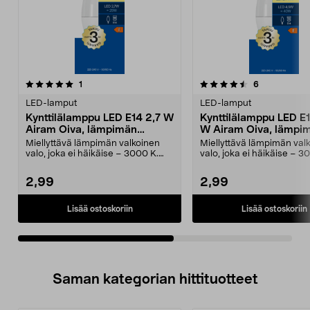
4.5viidestä
arvostelut
4.0viidestä
arvostelut
1
6
tähdestä
t
LED-lamput
LED-lamput
Kynttilälamppu LED E14 2,7 W
Kynttilälamppu LED E
Airam Oiva, lämpimän
W Airam Oiva, lämpi
valkoinen
valkoinen
Miellyttävä lämpimän valkoinen
Miellyttävä lämpimän val
valo, joka ei häikäise – 3000 K.
valo, joka ei häikäise – 3
Airam Oiva LED-k...
Airam Oiva LED-k...
2,99
2,99
Lisää ostoskoriin
Lisää ostoskoriin
Saman kategorian hittituotteet