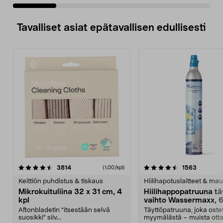
Tavalliset asiat epätavallisen edullisesti
4.5viidestä
arvostelut
4.5viidestä
arvostelu
3814
1563
(1,00/kpl)
tähdestä
t
Keittiön puhdistus & tiskaus
Hiilihapotuslaitteet & mau
Mikrokuituliina 32 x 31 cm, 4
Hiilihappopatruuna tä
kpl
vaihto Wassermaxx, 6
Aftonbladetin "itsestään selvä
Täyttöpatruuna, joka ost
suosikki" siiv...
myymälästä – muista ott