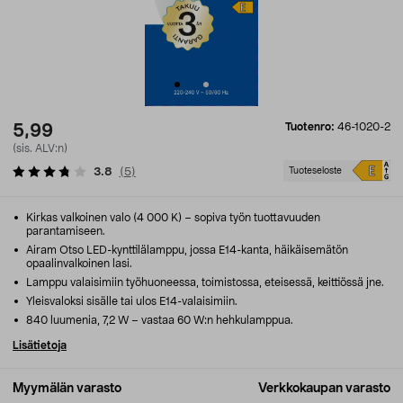
Tuotenro:
46-1020-2
5,99
(sis. ALV:n)
3.8
(
5
)
Tuoteseloste
Kirkas valkoinen valo (4 000 K) – sopiva työn tuottavuuden
parantamiseen.
Airam Otso LED-kynttilälamppu, jossa E14-kanta, häikäisemätön
opaalinvalkoinen lasi.
Lamppu valaisimiin työhuoneessa, toimistossa, eteisessä, keittiössä jne.
Yleisvaloksi sisälle tai ulos E14-valaisimiin.
840 luumenia, 7,2 W – vastaa 60 W:n hehkulamppua.
Lisätietoja
Myymälän varasto
Verkkokaupan varasto