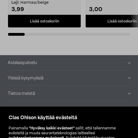
patruuna mukaasi m...
Laji:
Harmaa/beige
3,99
3,00
Lisää ostoskoriin
Lisää ostoskoriin
Alatunniste
Asiakaspalvelu
Yleisiä kysymyksiä
Tietoa meistä
Ajankohtaista
Clas Ohlson käyttää evästeitä
Muut yrityksemme
Painamalla
”Hyväksy kaikki evästeet”
sallit, että tallennamme
evästeitä ja muuta seurantateknologiaa laitteellesi