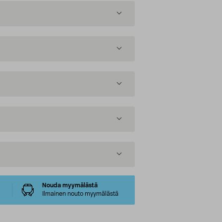
Nouda myymälästä
Ilmainen nouto myymälästä