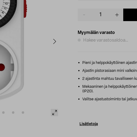
Product
quantity
Myymälän varasto
Hakee varastosaldoa...
Pieni ja helppokäyttöinen ajastin –
Ajastin pistorasiaan mini valkoin
2 ajastinta mahtuu tavalliseen k
Mekaaninen ja helppokäyttöinen aja
(IP20).
Valitse ajastustoiminto tai jatku
Lisätietoja