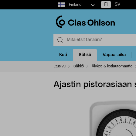
Select
FI
SV
Finland
market
Koti
Sähkö
Vapaa-aika
Etusivu
Sähkö
Älykoti & kotiautomaatio
Ajastin pistorasiaan