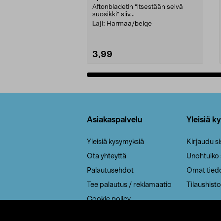
Aftonbladetin "itsestään selvä
suosikki" siiv...
Laji:
Harmaa/beige
3,99
Lisää ostoskoriin
Alatunniste
Asiakaspalvelu
Yleisiä k
Yleisiä kysymyksiä
Kirjaudu s
Ota yhteyttä
Unohtuiko
Palautusehdot
Omat tied
Tee palautus / reklamaatio
Tilaushisto
Cookie policy
Toimitustavat