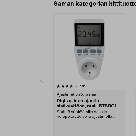
Saman kategorian hittituott
5 viidestä
4.5 viidestä
arvostelut
183
tähdestä
tähdestä
Ajastimet pistorasiaan
Digitaalinen ajastin
sisäkäyttöön, malli BTS001
Säästä sähköä hiljaisella ja
helppokäyttöisellä ajastimella.
Sisäkäyttöön digita...