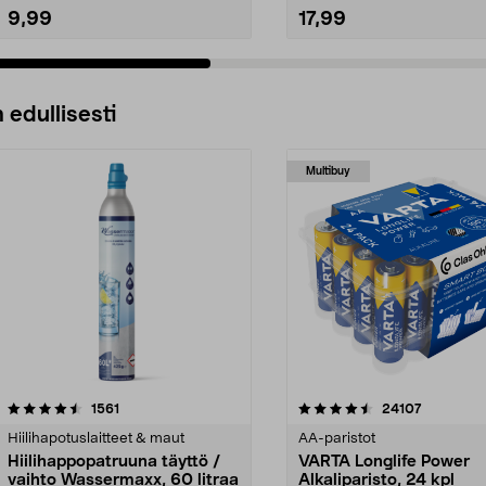
9,99
17,99
 edullisesti
Multibuy
4.5viidestä
arvostelut
4.5viidestä
arvostelut
1561
24107
tähdestä
Hiilihapotuslaitteet & maut
AA-paristot
Hiilihappopatruuna täyttö /
VARTA Longlife Power
vaihto Wassermaxx, 60 litraa
Alkaliparisto, 24 kpl