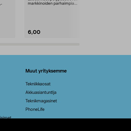
markkinoiden parhaimpia.
A-
Testivoittaja 
Kestävä, jopa 50 % suurempi ...
roskapussi u
Roskapussi, jo
6,00
2,00
Lisää ostoskoriin
Lisää
Muut yrityksemme
Tekniikkaosat
Akkuasiantuntija
Teknikmagasinet
PhoneLife
isimet