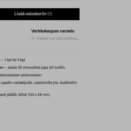
Lisää ostoskoriin
(1)
Verkkokaupan varasto
Hakee varastosaldoa...
 1 kpl tai 3 kpl.
en – aseta 30 minuutista jopa 24 tuntiin.
aksiosaiseen pistorasiaan.
stin valoketjuille, valaisimille jne. sisätiloihin
vasti päällä. Mitat 100 x 58 mm.