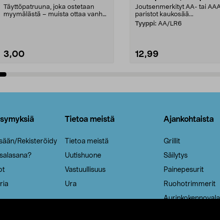
Täyttöpatruuna, joka ostetaan
Joutsenmerkityt AA- tai AA
myymälästä – muista ottaa vanha
paristot kaukosää...
patruuna mukaasi m...
Tyyppi:
AA/LR6
3,00
12,99
Lisää ostoskoriin
Lisää ostoskoriin
ysymyksiä
Tietoa meistä
Ajankohtaista
isään/Rekisteröidy
Tietoa meistä
Grillit
 salasana?
Uutishuone
Säilytys
ot
Vastuullisuus
Painepesurit
ria
Ura
Ruohotrimmerit
Aurinkokennovala