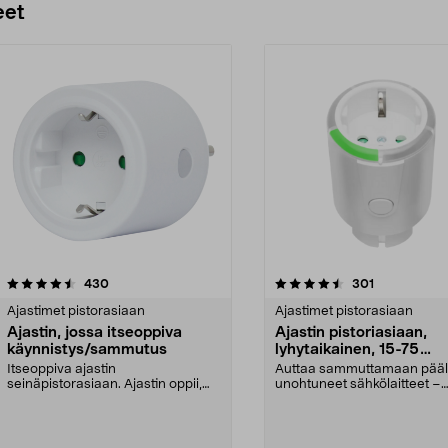
eet
4.5 viidestä
arvostelut
4.5 viidestä
arvostelut
430
301
tähdestä
Ajastimet pistorasiaan
Ajastimet pistorasiaan
Ajastin, jossa itseoppiva
Ajastin pistoriasiaan,
käynnistys/sammutus
lyhytaikainen, 15-75
minuuttia
Itseoppiva ajastin
Auttaa sammuttamaan pääl
seinäpistorasiaan. Ajastin oppii,
unohtuneet sähkölaitteet –
milloin sen on oltava pääll...
automaattinen sammutus. Ly