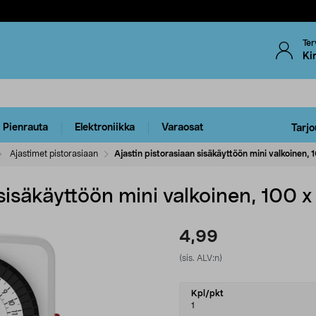
Ter
Ki
Pienrauta
Elektroniikka
Varaosat
Tarjo
Ajastimet pistorasiaan
Ajastin pistorasiaan sisäkäyttöön mini valkoinen,
 sisäkäyttöön mini valkoinen, 100 
4,99
(sis. ALV:n)
Select
Kpl/pkt
variant
1