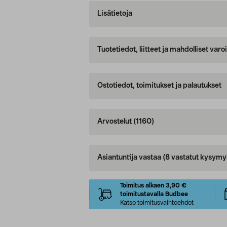
Lisätietoja
Tuotetiedot, liitteet ja mahdolliset var
Ostotiedot, toimitukset ja palautukset
Arvostelut
(1160)
Asiantuntija vastaa
(8 vastatut kysymy
Toimitus alkaen 3,90 €
toimitustavalla Budbee
Katso toimitusvaihtoehdot