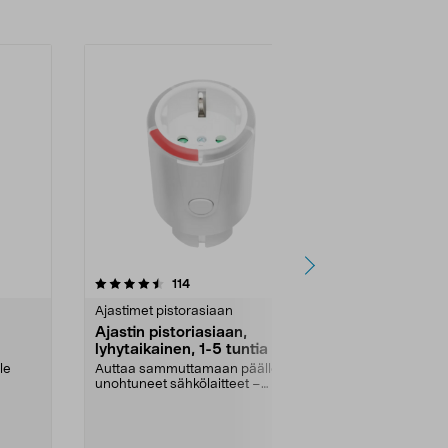
4.5 viidestä
arvostelut
4.0
114
2
tähdestä
tähdestä
Ajastimet pistorasiaan
Ajastimet pis
Ajastin pistoriasiaan,
Ajastin
lyhytaikainen, 1-5 tuntia
Anna ajastime
sytyttämistä 
le
Auttaa sammuttamaan päälle
Pienikokoinen,
unohtuneet sähkölaitteet –
...
automaattinen sammutus. Ly...