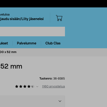
vetuloa
rjaudu sisään/Liity jäseneksi
ukset
Palvelumme
Club Clas
 100 x 52 mm
x 52 mm
Tuotenro:
36-9385
1160
arvostelua