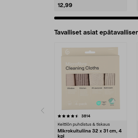
12,99
Tavalliset asiat epätavallisen
5viidestä
4.5viidestä
arvostelut
3814
tähdestä
tähdestä
Keittiön puhdistus & tiskaus
Mikrokuituliina 32 x 31 cm, 4
kpl