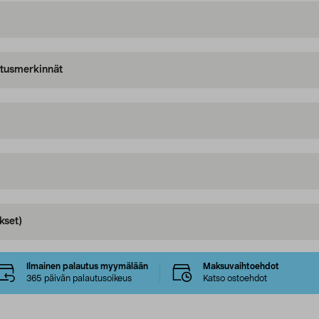
oitusmerkinnät
kset)
Ilmainen palautus myymälään
Maksuvaihtoehdot
365 päivän palautusoikeus
Katso ostoehdot