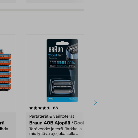
Lisää ostoskoriin
Lisää
4.5 viidestä
arvostelut
4.5
68
tähdestä
tähdestä
Partaterät & vaihtoterät
Partaterät & v
erä
Braun 40B Ajopää °CoolTec
Braun 70S s
Silver
aihda
Teräverkko ja terä. Tarkka ja
miellyttävä ajo jokaisella
Sopii partako