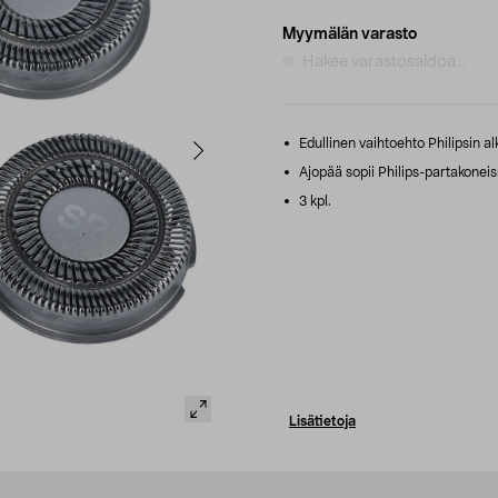
Myymälän varasto
Hakee varastosaldoa...
Edullinen vaihtoehto Philipsin alk
Ajopää sopii Philips-partakoneis
3 kpl.
Lisätietoja