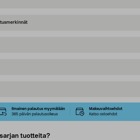
oitusmerkinnät
Ilmainen palautus myymälään
Maksuvaihtoehdot
365 päivän palautusoikeus
Katso ostoehdot
sarjan tuotteita?