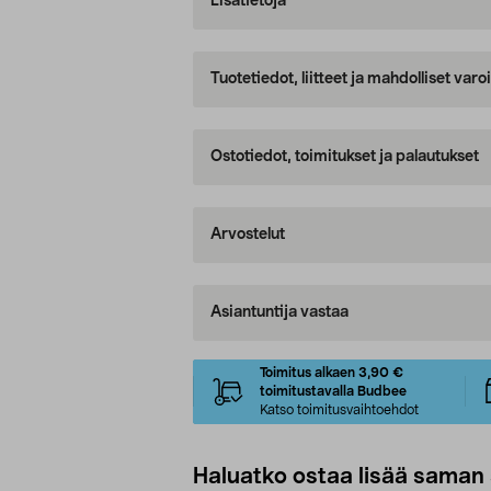
Lisätietoja
Tuotetiedot, liitteet ja mahdolliset var
Ostotiedot, toimitukset ja palautukset
Arvostelut
Asiantuntija vastaa
Toimitus alkaen 3,90 €
toimitustavalla Budbee
Katso toimitusvaihtoehdot
Haluatko ostaa lisää saman 