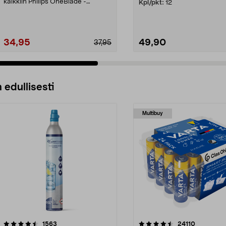
kaikkiin Philips OneBlade -
Kpl/pkt:
12
malleihin (paitsi ...
34,95
49,90
37,95
 edullisesti
Multibuy
4.5viidestä
arvostelut
4.5viidestä
arvostelut
1563
24110