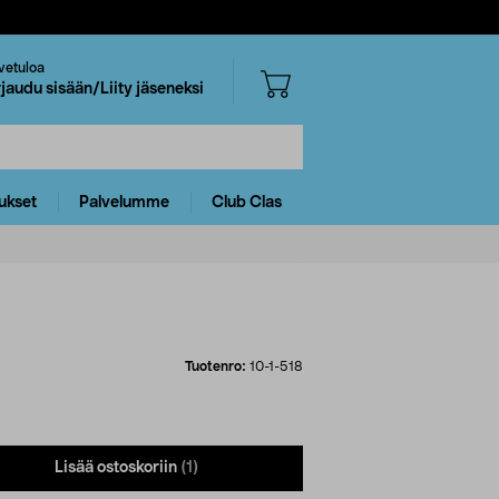
vetuloa
rjaudu sisään/Liity jäseneksi
ukset
Palvelumme
Club Clas
Tuotenro:
10-1-518
Lisää ostoskoriin
(1)