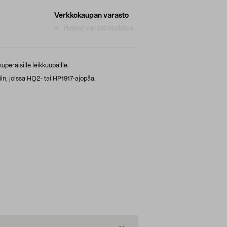
Verkkokaupan varasto
Hakee varastosaldoa...
uperäisille leikkuupäille.
iin, joissa HQ2- tai HP1917-ajopää.