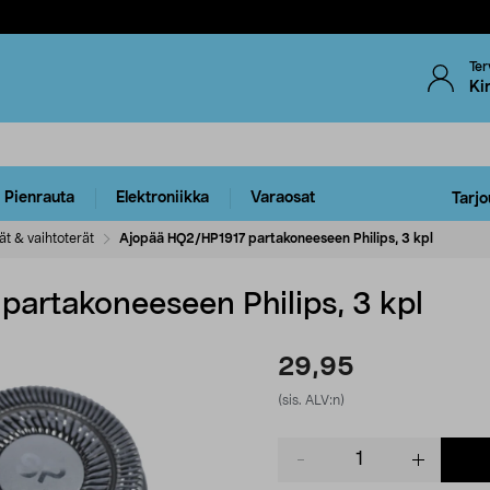
Ter
Ki
Pienrauta
Elektroniikka
Varaosat
Tarjo
ät & vaihtoterät
Ajopää HQ2/HP1917 partakoneeseen Philips, 3 kpl
artakoneeseen Philips, 3 kpl
29,95
(sis. ALV:n)
Product
quantity