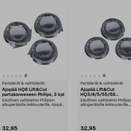
3.0viidestä
arvostelut
arvostelut
0
0
0.0 viidestä
tähdestä
Partaterät & vaihtoterät
Partaterät & vaihtoterät
Ajopää HQ8 Lift&Cut
Ajopää Lift&Cut
partakoneeseen Philips, 3 kpl
HQ3/4/5/55/56
partakoneeseen Philips,
Edullinen vaihtoehto Philipsin
Edullinen vaihtoehto Philips
alkuperäisille leikkuuterille. Ajopää
alkuperäisille leikkuuterille.
Philipsin L...
Leikkuuterät Phili...
32,95
32,95