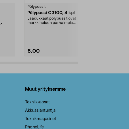
tähdestä
tähdestä
Pölypussit
Kierrätys & ro
Pölypussi C3100, 4 kpl
Roskapussi,
kahvat, 30 l
Laadukkaat pölypussit ovat
markkinoiden parhaimpia.
A-
Testivoittaja 
Kestävä, jopa 50 % suurempi ...
roskapussi u
Roskapussi, jo
6,00
2,00
Lisää ostoskoriin
Lisää
Muut yrityksemme
Tekniikkaosat
Akkuasiantuntija
Teknikmagasinet
PhoneLife