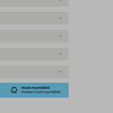
Nouda myymälästä
Ilmainen nouto myymälästä