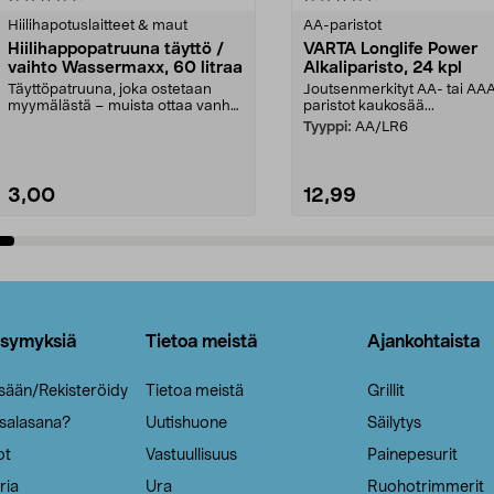
tähdestä
Hiilihapotuslaitteet & maut
AA-paristot
Hiilihappopatruuna täyttö /
VARTA Longlife Power
vaihto Wassermaxx, 60 litraa
Alkaliparisto, 24 kpl
Täyttöpatruuna, joka ostetaan
Joutsenmerkityt AA- tai AA
myymälästä – muista ottaa vanha
paristot kaukosää...
patruuna mukaasi m...
Tyyppi:
AA/LR6
3,00
12,99
Lisää ostoskoriin
Lisää ostoskoriin
ysymyksiä
Tietoa meistä
Ajankohtaista
isään/Rekisteröidy
Tietoa meistä
Grillit
 salasana?
Uutishuone
Säilytys
ot
Vastuullisuus
Painepesurit
ria
Ura
Ruohotrimmerit