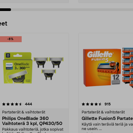
Lisää ostoskoriin
Lisää ostoskoriin
eet
-8%
4.5 viidestä
arvostelut
4.5 viidestä
arvostelut
444
915
tähdestä
Partaterät & vaihtoterät
Partaterät & vaihtoterät
Philips OneBlade 360
Gillette Fusion5 Partat
Vaihtoterä 3 kpl, QP430/50
Käytä vain teräviä teriä ja v
ne usein. ...
Pakkaus vaihtoteriä, jotka sopivat