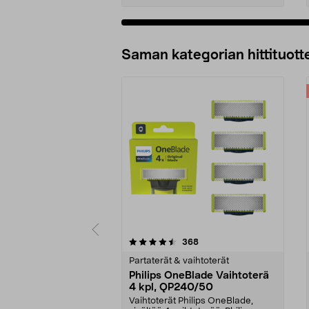
Lisää ostoskoriin
Saman kategorian hittituott
5 viidestä
4.5 viidestä
arvostelut
368
tähdestä
tähdestä
Partaterät & vaihtoterät
Philips OneBlade Vaihtoterä
4 kpl, QP240/50
Vaihtoterät Philips OneBlade,