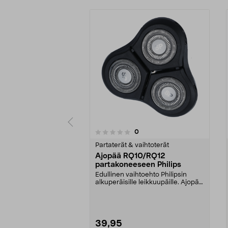
arvostelut
0
0 viidestä
0.0 viidestä
tähdestä
tähdestä
Partaterät & vaihtoterät
Ajopää RQ10/RQ12
partakoneeseen Philips
Edullinen vaihtoehto Philipsin
alkuperäisille leikkuupäille. Ajopää
sopii Philip...
39,95