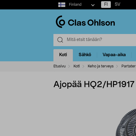
Select
FI
SV
Finland
market
Koti
Sähkö
Vapaa-aika
Etusivu
Koti
Keho ja terveys
Partater
Ajopää HQ2/HP1917 p