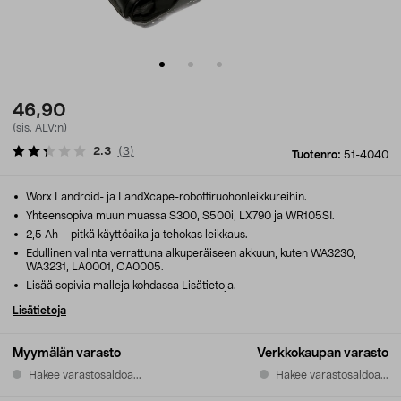
46,90
(sis. ALV:n)
2.3
(
3
)
Tuotenro:
51-4040
Worx Landroid- ja LandXcape-robottiruohonleikkureihin.
Yhteensopiva muun muassa S300, S500i, LX790 ja WR105SI.
2,5 Ah – pitkä käyttöaika ja tehokas leikkaus.
Edullinen valinta verrattuna alkuperäiseen akkuun, kuten WA3230,
WA3231, LA0001, CA0005.
Lisää sopivia malleja kohdassa Lisätietoja.
Lisätietoja
Myymälän varasto
Verkkokaupan varasto
Hakee varastosaldoa...
Hakee varastosaldoa...