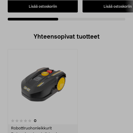
Lisää ostoskoriin
Lisää ostoskoriin
Yhteensopivat tuotteet
arvostelut
0
Robottiruohonleikkurit