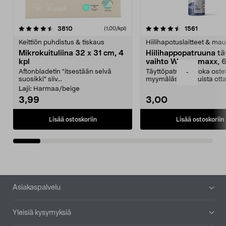
4.5viidestä
arvostelut
4.5viidestä
arvostelu
3810
1561
(1,00/kpl)
tähdestä
t
Keittiön puhdistus & tiskaus
Hiilihapotuslaitteet & mau
Mikrokuituliina 32 x 31 cm, 4
Hiilihappopatruuna tä
kpl
vaihto Wassermaxx, 6
Aftonbladetin "itsestään selvä
Täyttöpatruuna, joka ost
-
suosikki" siiv...
myymälästä – muista ott
patruuna mukaasi m...
Laji:
Harmaa/beige
3,99
3,00
Lisää ostoskoriin
Lisää ostoskoriin
Alatunniste
Asiakaspalvelu
Yleisiä kysymyksiä