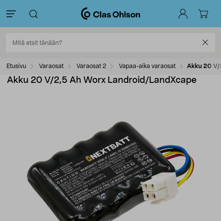
Etusivu
Varaosat
Varaosat 2
Vapaa-aika varaosat
Akku 20 V/
Akku 20 V/2,5 Ah Worx Landroid/LandXcape