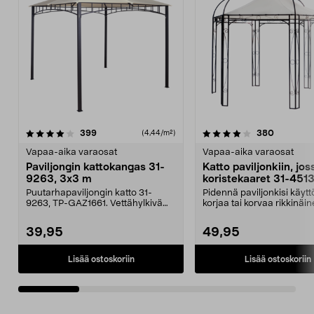
4.0 viidestä
arvostelut
5.0 viidestä
arvostelu
399
380
(4,44/m²)
tähdestä
t
Vapaa-aika varaosat
Vapaa-aika varaosat
Paviljongin kattokangas 31-
Katto paviljonkiin, jos
9263, 3x3 m
koristekaaret 31-451
Puutarhapaviljongin katto 31-
Pidennä paviljonkisi käytt
9263, TP-GAZ1661. Vettähylkivä
korjaa tai korvaa rikkinäin
polyesteriä. Huom! ...
Puutarhap...
39,95
49,95
Lisää ostoskoriin
Lisää ostoskoriin