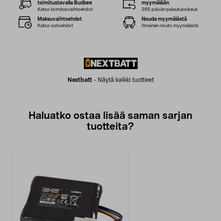
toimitustavalla Budbee
myymälään
Katso toimitusvaihtoehdot
365 päivän palautusoikeus
Maksuvaihtoehdot
Nouda myymälästä
Katso ostoehdot
Ilmainen nouto myymälästä
Nextbatt
-
Näytä kaikki tuotteet
Haluatko ostaa lisää saman sarjan
tuotteita?