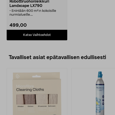
Robottiruohonleikkuri
Landxcape LX790
• Enintään 600 m²:n kokoisille
nurmialueille.
• Jätä ruohonleikkuu
robottiruohonleikkurin tehtäväksi,
499,00
niin aikaa vapautuu muuhun.
• Ajastin, säädettävä
leikkuukorkeus, sadetunnistin ja
Katso Vaihtoehdot
monia muita käteviä toimintoja
Tavalliset asiat epätavallisen edullisesti