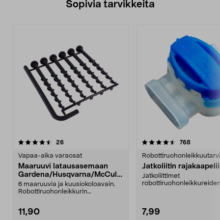
Sopivia tarvikkeita
4.5viidestä
arvostelut
4.5viidestä
arvostelut
26
768
tähdestä
t
Vapaa-aika varaosat
Robottiruohonleikkuutarv
Maaruuvi latausasemaan
Jatkoliitin rajakaapeli
Gardena/Husqvarna/McCullo
Jatkoliittimet
ch
robottiruohonleikkureide
6 maaruuvia ja kuusiokoloavain.
rajakaapeliin. 5 kpl.
Robottiruohonleikkurin
latausasemaan. Sopii mm. ...
11,90
7,99