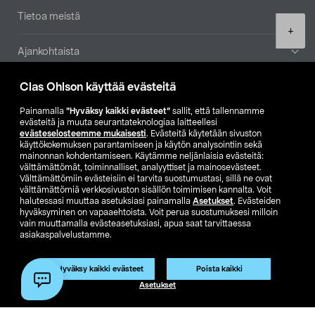
Tietoa meistä
Product
+
quantity
Ajankohtaista
Clas Ohlson käyttää evästeitä
Muut yrityksemme
Painamalla
”Hyväksy kaikki evästeet”
sallit, että tallennamme
Etsi myymälä
evästeitä ja muuta seurantateknologiaa laitteellesi
evästeselosteemme mukaisesti
. Evästeitä käytetään sivuston
käyttökokemuksen parantamiseen ja käytön analysointiin sekä
mainonnan kohdentamiseen. Käytämme neljänlaisia evästeitä:
SE
NO
FI
välttämättömät, toiminnalliset, analyyttiset ja mainosevästeet.
Välttämättömiin evästeisiin ei tarvita suostumustasi, sillä ne ovat
FI
SV
välttämättömiä verkkosivuston sisällön toimimisen kannalta. Voit
halutessasi muuttaa asetuksiasi painamalla
Asetukset
. Evästeiden
hyväksyminen on vapaaehtoista. Voit perua suostumuksesi milloin
vain muuttamalla evästeasetuksiasi, apua saat tarvittaessa
asiakaspalvelustamme.
Hyväksy kaikki evästeet
Poista kaikki
Club Clas
Ostoehdot
Tietosuojaseloste
Lisää ostoskoriin
(1)
Asetukset
Näytä hinnat ilman ALV:a