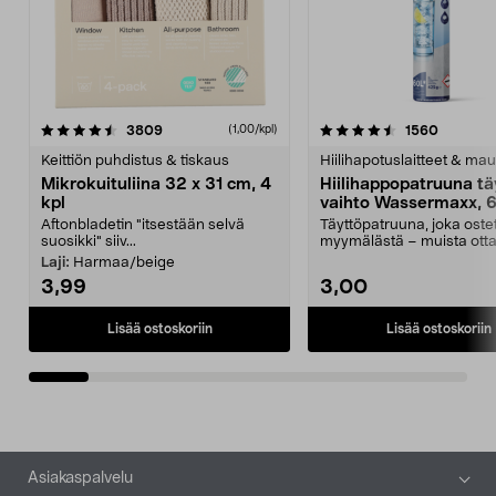
4.5viidestä
arvostelut
4.5viidestä
arvostel
3809
1560
(1,00/kpl)
tähdestä
t
Keittiön puhdistus & tiskaus
Hiilihapotuslaitteet & mau
Mikrokuituliina 32 x 31 cm, 4
Hiilihappopatruuna tä
kpl
vaihto Wassermaxx, 6
Aftonbladetin "itsestään selvä
Täyttöpatruuna, joka ost
suosikki" siiv...
myymälästä – muista ott
patruuna mukaasi m...
Laji:
Harmaa/beige
3,99
3,00
Lisää ostoskoriin
Lisää ostoskoriin
Alatunniste
Asiakaspalvelu