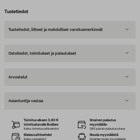
Tuotetiedot
Tuotetiedot, liitteet ja mahdolliset varoitusmerkinnät
Ostotiedot, toimitukset ja palautukset
Arvostelut
Asiantuntija vastaa
Toimitus alkaen 3,90 €
Ilmainen palautus
toimitustavalla Budbee
myymälään
Katso toimitusvaihtoehdot
365 päivän palautusoikeus
Maksuvaihtoehdot
Nouda myymälästä
Katso ostoehdot
Ilmainen nouto myymälästä