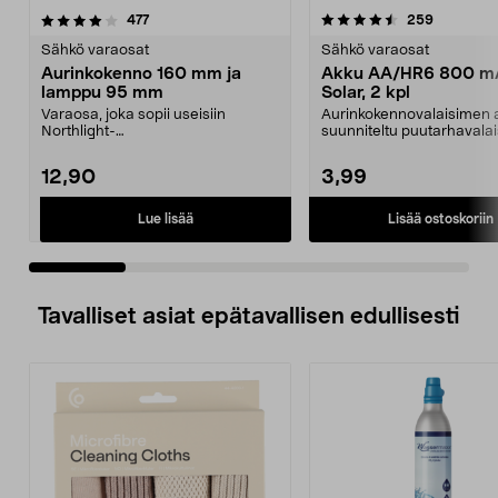
4.5 viidestä
arvostelut
3.0 viidestä
arvostelut
477
259
tähdestä
t
Sähkö varaosat
Sähkö varaosat
Aurinkokenno 160 mm ja
Akku AA/HR6 800 m
lamppu 95 mm
Solar, 2 kpl
Varaosa, joka sopii useisiin
Aurinkokennovalaisimen 
Northlight-
suunniteltu puutarhavalai
aurinkokennovalaisimiin ja -
jotka toimivat aur...
koreihin. Au...
12,90
3,99
Lue lisää
Lisää ostoskoriin
Tavalliset asiat epätavallisen edullisesti