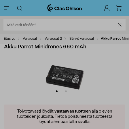
Etusivu
Varaosat
Varaosat 2
Sähkö varaosat
Akku Parrot Min
Akku Parrot Minidrones 660 mAh
Toivottavasti löydät
vastaavan tuotteen
alla olevien
tuotteiden joukosta.
Tietoa poistuneesta tuotteesta
löydät alempaa tältä sivulta.