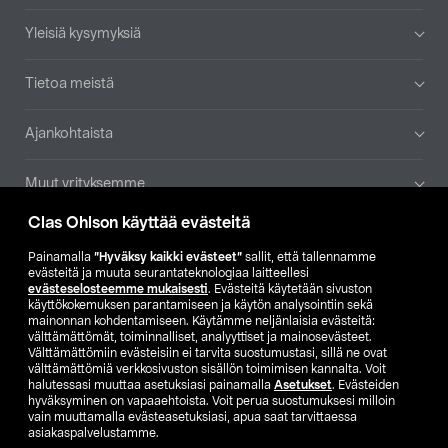
Yleisiä kysymyksiä
Tietoa meistä
Ajankohtaista
Muut yrityksemme
Clas Ohlson käyttää evästeitä
Etsi myymälä
Painamalla
”Hyväksy kaikki evästeet”
sallit, että tallennamme
evästeitä ja muuta seurantateknologiaa laitteellesi
SE
NO
FI
evästeselosteemme mukaisesti
. Evästeitä käytetään sivuston
käyttökokemuksen parantamiseen ja käytön analysointiin sekä
FI
SV
mainonnan kohdentamiseen. Käytämme neljänlaisia evästeitä:
välttämättömät, toiminnalliset, analyyttiset ja mainosevästeet.
Välttämättömiin evästeisiin ei tarvita suostumustasi, sillä ne ovat
välttämättömiä verkkosivuston sisällön toimimisen kannalta. Voit
halutessasi muuttaa asetuksiasi painamalla
Asetukset
. Evästeiden
hyväksyminen on vapaaehtoista. Voit perua suostumuksesi milloin
vain muuttamalla evästeasetuksiasi, apua saat tarvittaessa
asiakaspalvelustamme.
Club Clas
Ostoehdot
Tietosuojaseloste