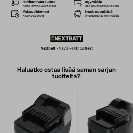
toimitustavalla Budbee
myymälään
Katso toimitusvaihtoehdot
365 päivän palautusoikeus
Maksuvaihtoehdot
Nouda myymälästä
Katso ostoehdot
Ilmainen nouto myymälästä
Nextbatt
-
Näytä kaikki tuotteet
Haluatko ostaa lisää saman sarjan
tuotteita?