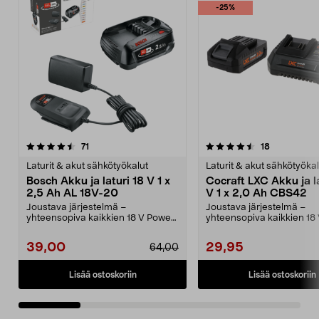
-25%
4.5 viidestä
arvostelut
4.5 viidestä
arvostelut
71
18
tähdestä
t
Laturit & akut sähkötyökalut
Laturit & akut sähkötyökal
Bosch Akku ja laturi 18 V 1 x
Cocraft LXC Akku ja la
2,5 Ah AL 18V-20
V 1 x 2,0 Ah CBS42
Joustava järjestelmä –
Joustava järjestelmä –
yhteensopiva kaikkien 18 V Power
yhteensopiva kaikkien 18
for All -laitteiden kans...
Cocraft LXC -koneiden kan
39,00
29,95
64,00
Lisää ostoskoriin
Lisää ostoskoriin