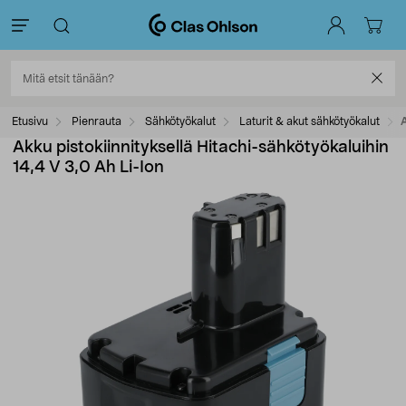
Etusivu
Pienrauta
Sähkötyökalut
Laturit & akut sähkötyökalut
A
Akku pistokiinnityksellä Hitachi-sähkötyökaluihin
14,4 V 3,0 Ah Li-Ion