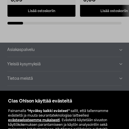
3,99
3,00
Lisää ostoskoriin
Lisää ostoskoriin
Alatunniste
Asiakaspalvelu
Yleisiä kysymyksiä
Tietoa meistä
Ajankohtaista
Clas Ohlson käyttää evästeitä
Muut yrityksemme
Painamalla
”Hyväksy kaikki evästeet”
sallit, että tallennamme
evästeitä ja muuta seurantateknologiaa laitteellesi
evästeselosteemme mukaisesti
. Evästeitä käytetään sivuston
Etsi myymälä
käyttökokemuksen parantamiseen ja käytön analysointiin sekä