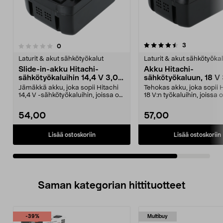
4.5viidestä
arvostelut
3
arvostelut
0
tähdestä
Laturit & akut sähkötyökalut
Laturit & akut sähkötyökal
Slide-in-akku Hitachi-
Akku Hitachi-
sähkötyökaluihin 14,4 V 3,0
sähkötyökaluun, 18 V
Ah Li-Ion
Litiumioni
Jämäkkä akku, joka sopii Hitachi
Tehokas akku, joka sopii 
14,4 V -sähkötyökaluihin, joissa on
18 V:n työkaluihin, joissa 
slide-in-ki...
in-kiinnit...
54,00
57,00
Lisää ostoskoriin
Lisää ostoskoriin
Saman kategorian hittituotteet
-39%
Multibuy