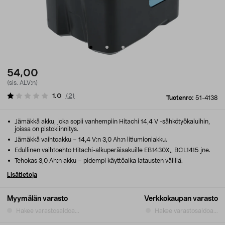
54,00
(sis. ALV:n)
1.0
(
2
)
Tuotenro:
51-4138
Jämäkkä akku, joka sopii vanhempiin Hitachi 14,4 V -sähkötyökaluihin,
joissa on pistokiinnitys.
Jämäkkä vaihtoakku – 14,4 V:n 3,0 Ah:n litiumioniakku.
Edullinen vaihtoehto Hitachi-alkuperäisakuille EB1430X,, BCL1415 jne.
Tehokas 3,0 Ah:n akku – pidempi käyttöaika latausten välillä.
Lisätietoja
Myymälän varasto
Verkkokaupan varasto
Hakee varastosaldoa...
Hakee varastosaldoa...