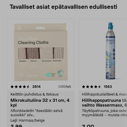
Tavalliset asiat epätavallisen edullisesti
4.5viidestä
arvostelut
4.5viidestä
arvostelu
3814
1563
(1,00/kpl)
tähdestä
t
Keittiön puhdistus & tiskaus
Hiilihapotuslaitteet & mau
Mikrokuituliina 32 x 31 cm, 4
Hiilihappopatruuna tä
kpl
vaihto Wassermaxx, 6
Aftonbladetin "itsestään selvä
Täyttöpatruuna, joka ost
suosikki" siiv...
myymälästä – muista ott
patruuna mukaasi m...
Laji:
Harmaa/beige