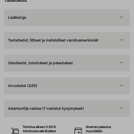
Tuotetiedot
Lisätietoja
Tuotetiedot, liitteet ja mahdolliset varoitusmerkinnät
Ostotiedot, toimitukset ja palautukset
Arvostelut
(225)
Asiantuntija vastaa
(7 vastatut kysymykset)
Toimitus alkaen 3,90 €
Ilmainen palautus
toimitustavalla Budbee
myymälään