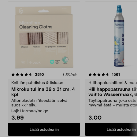
4.5viidestä
arvostelut
4.5viidestä
arvostelu
3810
1561
(1,00/kpl)
tähdestä
t
Keittiön puhdistus & tiskaus
Hiilihapotuslaitteet & mau
Mikrokuituliina 32 x 31 cm, 4
Hiilihappopatruuna tä
kpl
vaihto Wassermaxx, 6
Aftonbladetin "itsestään selvä
Täyttöpatruuna, joka ost
suosikki" siiv...
myymälästä – muista ott
patruuna mukaasi m...
Laji:
Harmaa/beige
3,99
3,00
Lisää ostoskoriin
Lisää ostoskoriin