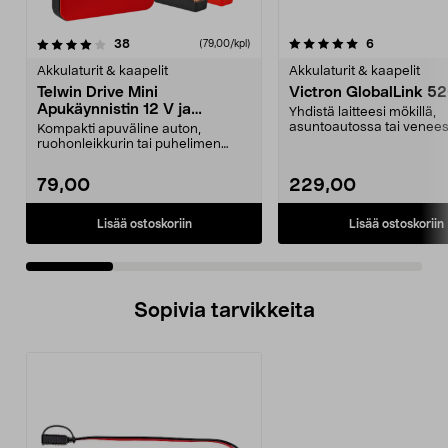
5.0 viidestä
arvostelut
4.5 viidestä
arvostelut
38
6
(79,00/kpl)
tähdestä
t
Akkulaturit & kaapelit
Akkulaturit & kaapelit
Telwin Drive Mini
Victron GlobalLink 5
Apukäynnistin 12 V ja
Yhdistä laitteesi mökillä,
varavirtalähde
asuntoautossa tai venees
Kompakti apuväline auton,
ei ole internet-yht...
ruohonleikkurin tai puhelimen
akulle. Telwin Drive Min...
79,00
229,00
Lisää ostoskoriin
Lisää ostoskoriin
Sopivia tarvikkeita