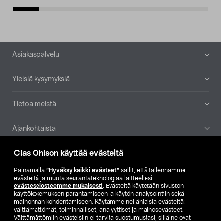
Alatunniste
Asiakaspalvelu
Yleisiä kysymyksiä
Tietoa meistä
Ajankohtaista
Clas Ohlson käyttää evästeitä
Muut yrityksemme
Painamalla
”Hyväksy kaikki evästeet”
sallit, että tallennamme
Etsi myymälä
evästeitä ja muuta seurantateknologiaa laitteellesi
evästeselosteemme mukaisesti
. Evästeitä käytetään sivuston
käyttökokemuksen parantamiseen ja käytön analysointiin sekä
mainonnan kohdentamiseen. Käytämme neljänlaisia evästeitä:
SE
NO
FI
välttämättömät, toiminnalliset, analyyttiset ja mainosevästeet.
Välttämättömiin evästeisiin ei tarvita suostumustasi, sillä ne ovat
FI
SV