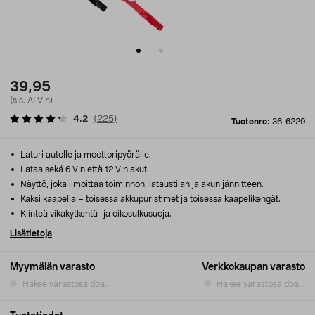
39,95
(sis. ALV:n)
4.2
(
225
)
Tuotenro:
36-6229
Laturi autolle ja moottoripyörälle.
Lataa sekä 6 V:n että 12 V:n akut.
Näyttö, joka ilmoittaa toiminnon, lataustilan ja akun jännitteen.
Kaksi kaapelia – toisessa akkupuristimet ja toisessa kaapelikengät.
Kiinteä vikakytkentä- ja oikosulkusuoja.
Lisätietoja
Myymälän varasto
Verkkokaupan varasto
Hakee varastosaldoa...
Hakee varastosaldoa...