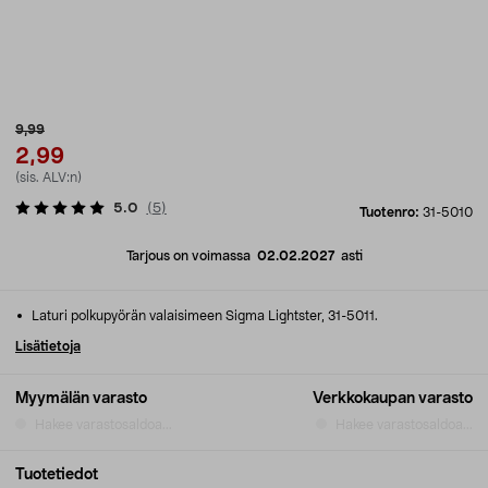
9,99
2,99
(sis. ALV:n)
5.0
(
5
)
Tuotenro:
31-5010
Tarjous on voimassa
02.02.2027
asti
Laturi polkupyörän valaisimeen Sigma Lightster, 31-5011.
Lisätietoja
Myymälän varasto
Verkkokaupan varasto
Hakee varastosaldoa...
Hakee varastosaldoa...
Tuotetiedot