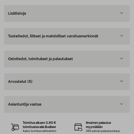
Lisätietoja
Tuotetiedot, liitteet ja mahdolliset varoitusmerkinnät
Ostotiedot, toimitukset ja palautukset
Arvostelut
(5)
Asiantuntija vastaa
Toimitus alkaen 3,90 €
Ilmainen palautus
toimitustavalla Budbee
myymälään
Katso toimitusvaihtoehdot
365 päivän palautusoikeus