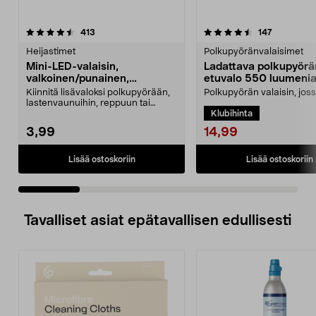
4.5 viidestä
arvostelut
4.5 viidestä
arvostelut
413
147
tähdestä
t
Heijastimet
Polkupyöränvalaisimet
Mini-LED-valaisin,
Ladattava polkupyörä
valkoinen/punainen,
etuvalo 550 luumeni
kuminauha, 2 kpl
Asaklitt
Kiinnitä lisävaloksi polkupyörään,
Polkupyörän valaisin, jos
lastenvaunuihin, reppuun tai
valotilaa – parantaa näky
Klubihinta
vaatteisiin. Min...
turvallisuutta ...
14,99
3,99
Lisää ostoskoriin
Lisää ostoskoriin
Tavalliset asiat epätavallisen edullisesti