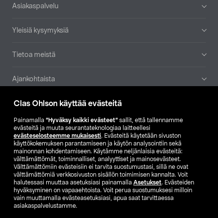
Alatunniste
Asiakaspalvelu
Yleisiä kysymyksiä
Tietoa meistä
Ajankohtaista
Clas Ohlson käyttää evästeitä
Muut yrityksemme
Painamalla
”Hyväksy kaikki evästeet”
sallit, että tallennamme
Etsi myymälä
evästeitä ja muuta seurantateknologiaa laitteellesi
evästeselosteemme mukaisesti
. Evästeitä käytetään sivuston
käyttökokemuksen parantamiseen ja käytön analysointiin sekä
mainonnan kohdentamiseen. Käytämme neljänlaisia evästeitä:
SE
NO
FI
välttämättömät, toiminnalliset, analyyttiset ja mainosevästeet.
Välttämättömiin evästeisiin ei tarvita suostumustasi, sillä ne ovat
FI
SV
välttämättömiä verkkosivuston sisällön toimimisen kannalta. Voit
halutessasi muuttaa asetuksiasi painamalla
Asetukset
. Evästeiden
hyväksyminen on vapaaehtoista. Voit perua suostumuksesi milloin
vain muuttamalla evästeasetuksiasi, apua saat tarvittaessa
asiakaspalvelustamme.