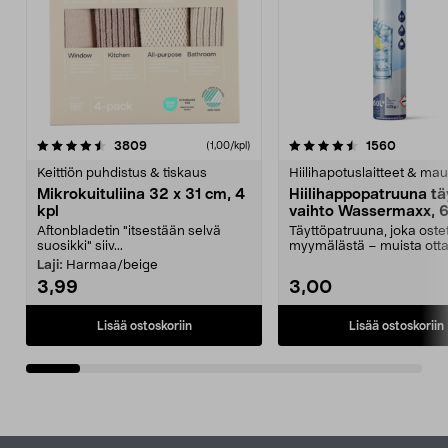
4.5viidestä
arvostelut
4.5viidestä
arvostel
3809
1560
(1,00/kpl)
tähdestä
t
Keittiön puhdistus & tiskaus
Hiilihapotuslaitteet & mau
Mikrokuituliina 32 x 31 cm, 4
Hiilihappopatruuna tä
kpl
vaihto Wassermaxx, 6
Aftonbladetin "itsestään selvä
Täyttöpatruuna, joka ost
suosikki" siiv...
myymälästä – muista ott
patruuna mukaasi m...
Laji:
Harmaa/beige
3,99
3,00
Lisää ostoskoriin
Lisää ostoskoriin