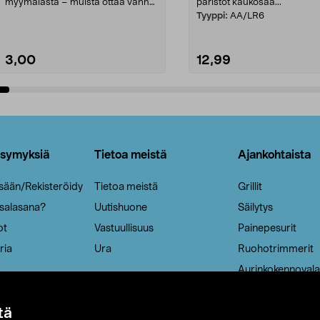
myymälästä – muista ottaa vanha
paristot kaukosää...
patruuna mukaasi m...
Tyyppi:
AA/LR6
3,00
12,99
Lisää ostoskoriin
Lisää ostoskoriin
ysymyksiä
Tietoa meistä
Ajankohtaista
isään/Rekisteröidy
Tietoa meistä
Grillit
 salasana?
Uutishuone
Säilytys
ot
Vastuullisuus
Painepesurit
ria
Ura
Ruohotrimmerit
Aurinkokennovala
tä