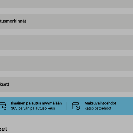
oitusmerkinnät
kset)
Ilmainen palautus myymälään
Maksuvaihtoehdot
365 päivän palautusoikeus
Katso ostoehdot
eet