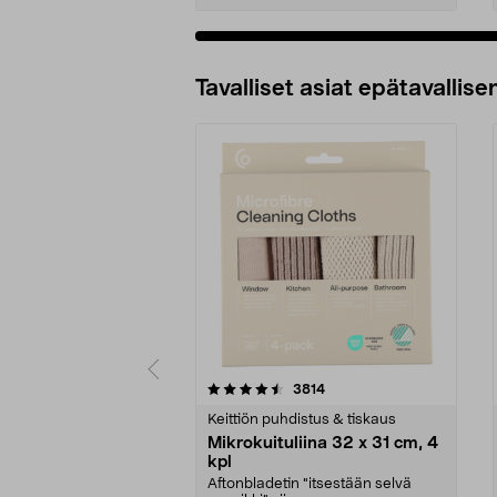
Tavalliset asiat epätavallisen
5viidestä
4.5viidestä
arvostelut
3814
tähdestä
tähdestä
Keittiön puhdistus & tiskaus
Mikrokuituliina 32 x 31 cm, 4
kpl
Aftonbladetin "itsestään selvä