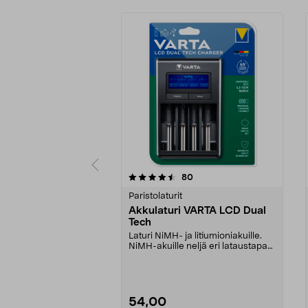
5 viidestä
4.5 viidestä
arvostelut
80
tähdestä
tähdestä
Paristolaturit
Akkulaturi VARTA LCD Dual
Tech
Laturi NiMH- ja litiumioniakuille.
NiMH-akuille neljä eri lataustapaa:
lataus, t...
54,00