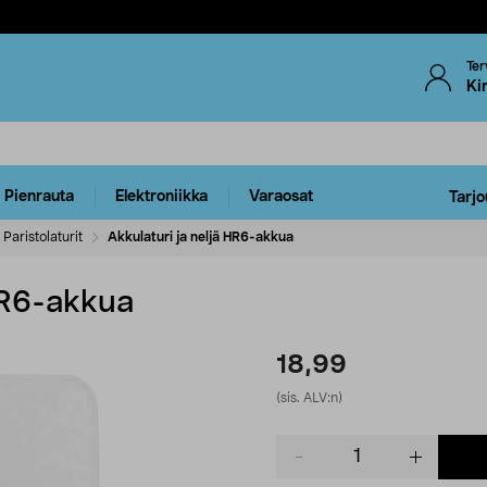
Ter
Ki
Pienrauta
Elektroniikka
Varaosat
Tarjo
Paristolaturit
Akkulaturi ja neljä HR6-akkua
 HR6-akkua
18,99
(sis. ALV:n)
Product
quantity