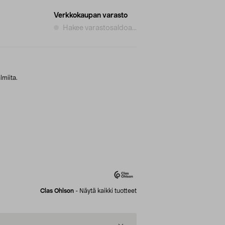
Verkkokaupan varasto
Hakee varastosaldoa...
lmiita.
Clas Ohlson
-
Näytä kaikki tuotteet