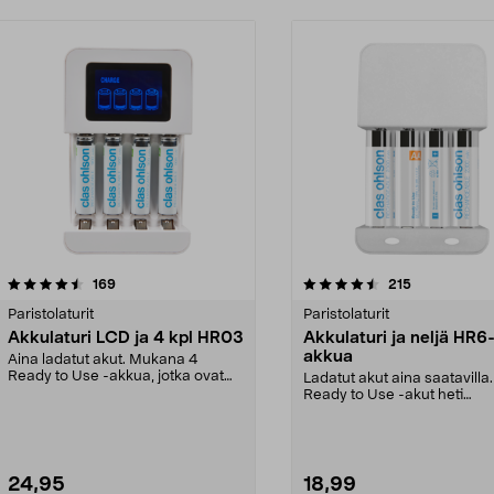
4.5 viidestä
arvostelut
4.5 viidestä
arvostelut
169
215
tähdestä
Paristolaturit
Paristolaturit
Akkulaturi LCD ja 4 kpl HR03
Akkulaturi ja neljä HR6
akkua
Aina ladatut akut. Mukana 4
Ready to Use -akkua, jotka ovat
Ladatut akut aina saatavilla.
täynnä jo ostettaess...
Ready to Use -akut heti
käyttövalmiita. Mukana 4 a..
24,95
18,99