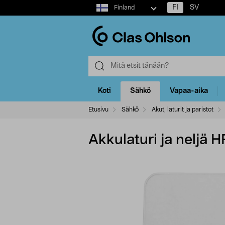
Select
FI
SV
Finland
market
Koti
Sähkö
Vapaa-aika
Etusivu
Sähkö
Akut, laturit ja paristot
Akkulaturi ja neljä