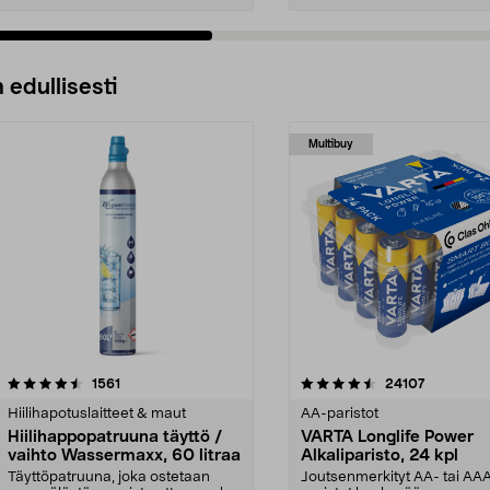
 edullisesti
Multibuy
4.5viidestä
arvostelut
4.5viidestä
arvostelut
1561
24107
tähdestä
Hiilihapotuslaitteet & maut
AA-paristot
Hiilihappopatruuna täyttö /
VARTA Longlife Power
vaihto Wassermaxx, 60 litraa
Alkaliparisto, 24 kpl
Täyttöpatruuna, joka ostetaan
Joutsenmerkityt AA- tai AA