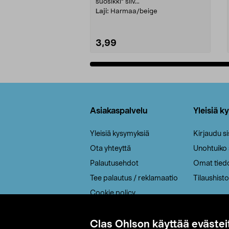
suosikki" siiv...
Laji:
Harmaa/beige
3,99
Lisää ostoskoriin
Alatunniste
Asiakaspalvelu
Yleisiä k
Yleisiä kysymyksiä
Kirjaudu s
Ota yhteyttä
Unohtuiko
Palautusehdot
Omat tied
Tee palautus / reklamaatio
Tilaushisto
Cookie policy
Toimitustavat
Saavutettavuus
Clas Ohlson käyttää evästei