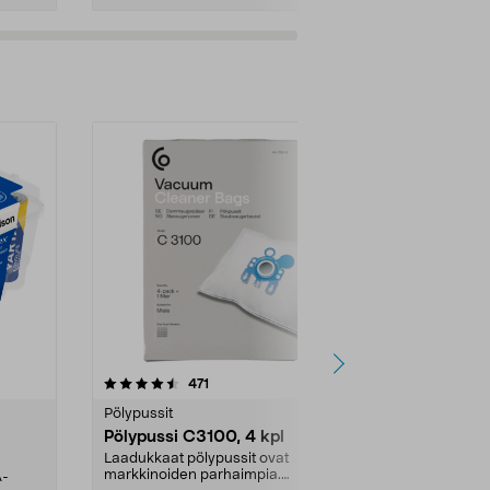
4.5viidestä
arvostelut
4.5
471
6
tähdestä
tähdestä
Pölypussit
Kierrätys & ro
Pölypussi C3100, 4 kpl
Roskapussi,
kahvat, 30 l
Laadukkaat pölypussit ovat
markkinoiden parhaimpia.
A-
Testivoittaja 