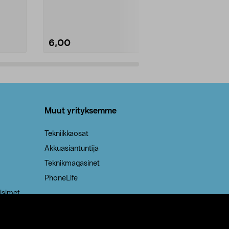
Kestävä, jopa 50 % suurempi ...
roskapussi u
Roskapussi, jo
6,00
2,00
Lisää ostoskoriin
Lisää
Muut yrityksemme
Tekniikkaosat
Akkuasiantuntija
Teknikmagasinet
PhoneLife
isimet