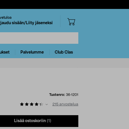
vetuloa
rjaudu sisään/Liity jäseneksi
ukset
Palvelumme
Club Clas
Tuotenro:
36-1201
215
arvostelua
Lisää ostoskoriin
(1)