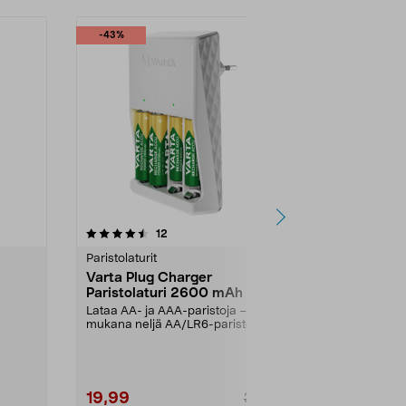
-43%
4.5 viidestä
arvostelut
5.0
12
6
tähdestä
tähdestä
Paristolaturit
Paristolaturit
-
Varta Plug Charger
Varta LCD 
Paristolaturi 2600 mAh
Akkulaturi
Lataa AA- ja AAA-paristoja –
Lataa AA-, AAA
mukana neljä AA/LR6-paristoa.
VARTA LCD Pl
.
Varta Plug Charger – ...
paristoja yhä .
19,99
39,90
34,90