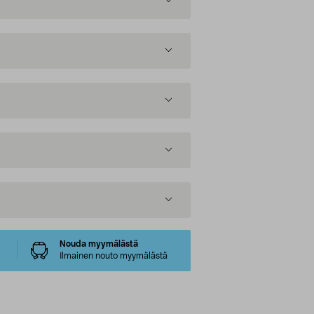
Nouda myymälästä
Ilmainen nouto myymälästä