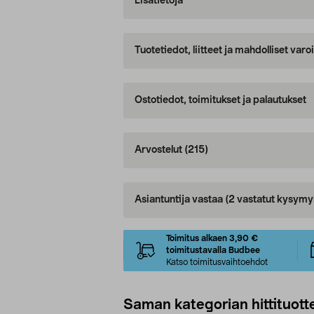
Lisätietoja
Tuotetiedot, liitteet ja mahdolliset var
Ostotiedot, toimitukset ja palautukset
Arvostelut
(215)
Asiantuntija vastaa
(2 vastatut kysymy
Toimitus alkaen 3,90 €
toimitustavalla Budbee
Katso toimitusvaihtoehdot
Saman kategorian hittituott