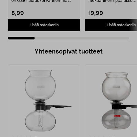
on USB-lataus (ei vanhemmat
mekaaninen tippalukko.
mallit, joissa on ...
Moccamaster-kahvinkeittim
8,99
19,99
Lisää ostoskoriin
Lisää ostoskoriin
Yhteensopivat tuotteet