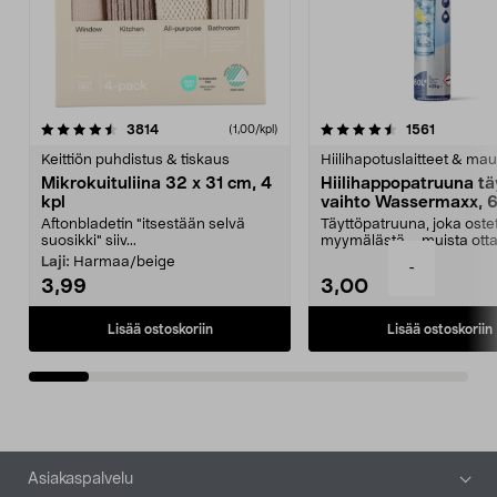
4.5viidestä
arvostelut
4.5viidestä
arvostelu
3814
1561
(1,00/kpl)
tähdestä
t
Keittiön puhdistus & tiskaus
Hiilihapotuslaitteet & mau
Mikrokuituliina 32 x 31 cm, 4
Hiilihappopatruuna tä
kpl
vaihto Wassermaxx, 6
Aftonbladetin "itsestään selvä
Täyttöpatruuna, joka ost
suosikki" siiv...
myymälästä – muista ott
patruuna mukaasi m...
Laji:
Harmaa/beige
-
3,99
3,00
Lisää ostoskoriin
Lisää ostoskoriin
Alatunniste
Asiakaspalvelu