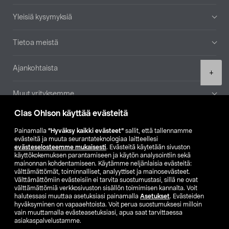
Yleisiä kysymyksiä
Tietoa meistä
Ajankohtaista
Product
+
quantity
Muut yrityksemme
Clas Ohlson käyttää evästeitä
Etsi myymälä
Painamalla
”Hyväksy kaikki evästeet”
sallit, että tallennamme
evästeitä ja muuta seurantateknologiaa laitteellesi
SE
NO
FI
evästeselosteemme mukaisesti
. Evästeitä käytetään sivuston
käyttökokemuksen parantamiseen ja käytön analysointiin sekä
FI
SV
mainonnan kohdentamiseen. Käytämme neljänlaisia evästeitä:
välttämättömät, toiminnalliset, analyyttiset ja mainosevästeet.
Välttämättömiin evästeisiin ei tarvita suostumustasi, sillä ne ovat
välttämättömiä verkkosivuston sisällön toimimisen kannalta. Voit
halutessasi muuttaa asetuksiasi painamalla
Asetukset
. Evästeiden
hyväksyminen on vapaaehtoista. Voit perua suostumuksesi milloin
vain muuttamalla evästeasetuksiasi, apua saat tarvittaessa
asiakaspalvelustamme.
Club Clas
Ostoehdot
Tietosuojaseloste