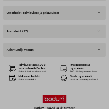
Ostotiedot, toimitukset ja palautukset
Arvostelut
(27)
Asiantuntija vastaa
Toimitus alkaen 3,90 €
Ilmainen palautus
toimitustavalla Budbee
myymälään
Katso toimitusvaihtoehdot
365 päivän palautusoikeus
Maksuvaihtoehdot
Nouda myymälästä
Katso ostoehdot
Ilmainen nouto myymälästä
Bodum
-
Näytä kaikki tuotteet