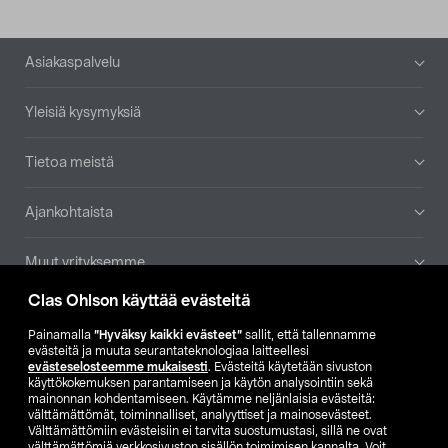
Alatunniste
Asiakaspalvelu
Yleisiä kysymyksiä
Tietoa meistä
Ajankohtaista
Muut yrityksemme
Clas Ohlson käyttää evästeitä
Etsi myymälä
Painamalla
”Hyväksy kaikki evästeet”
sallit, että tallennamme
evästeitä ja muuta seurantateknologiaa laitteellesi
SE
NO
FI
evästeselosteemme mukaisesti
. Evästeitä käytetään sivuston
käyttökokemuksen parantamiseen ja käytön analysointiin sekä
FI
SV
mainonnan kohdentamiseen. Käytämme neljänlaisia evästeitä:
välttämättömät, toiminnalliset, analyyttiset ja mainosevästeet.
Välttämättömiin evästeisiin ei tarvita suostumustasi, sillä ne ovat
välttämättömiä verkkosivuston sisällön toimimisen kannalta. Voit