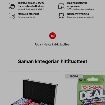
Toimitus alkaen 3,90 €
Ilmainen palautus
toimitustavalla Budbee
myymälään
Katso toimitusvaihtoehdot
365 päivän palautusoikeus
Maksuvaihtoehdot
Nouda myymälästä
Katso ostoehdot
Ilmainen nouto myymälästä
Alga
-
Näytä kaikki tuotteet
Saman kategorian hittituotteet
Uutuus