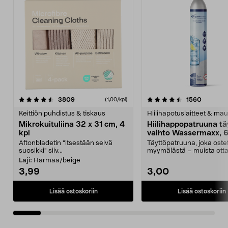
4.5viidestä
arvostelut
4.5viidestä
arvostel
3809
1560
(1,00/kpl)
tähdestä
t
Keittiön puhdistus & tiskaus
Hiilihapotuslaitteet & mau
Mikrokuituliina 32 x 31 cm, 4
Hiilihappopatruuna tä
kpl
vaihto Wassermaxx, 6
Aftonbladetin "itsestään selvä
Täyttöpatruuna, joka ost
suosikki" siiv...
myymälästä – muista ott
patruuna mukaasi m...
Laji:
Harmaa/beige
3,99
3,00
Lisää ostoskoriin
Lisää ostoskoriin