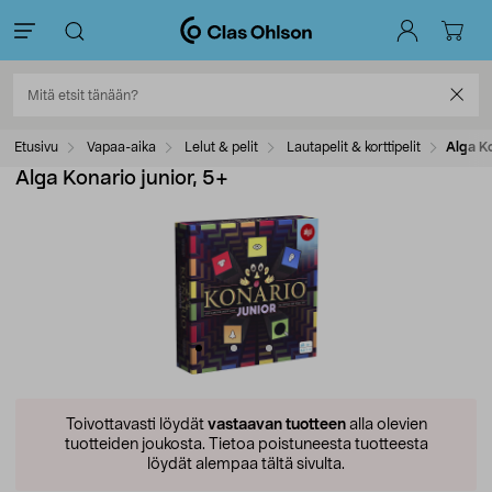
Etusivu
Vapaa-aika
Lelut & pelit
Lautapelit & korttipelit
Alga Ko
Alga Konario junior, 5+
Toivottavasti löydät
vastaavan tuotteen
alla olevien
tuotteiden joukosta.
Tietoa poistuneesta tuotteesta
löydät alempaa tältä sivulta.