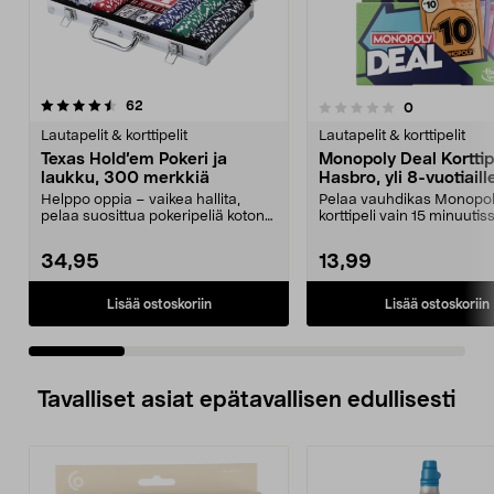
arvostelut
4.5 viidestä
62
arvostelut
0
0.0 viidestä
t
tähdestä
Lautapelit & korttipelit
Lautapelit & korttipelit
Texas Hold’em Pokeri ja
Monopoly Deal Korttipe
laukku, 300 merkkiä
Hasbro, yli 8-vuotiaill
Helppo oppia – vaikea hallita,
Pelaa vauhdikas Monopo
pelaa suosittua pokeripeliä kotona.
korttipeli vain 15 minuutis
Texas Hold’em...
Monopoly Deal -korttipel..
34,95
13,99
Lisää ostoskoriin
Lisää ostoskoriin
Tavalliset asiat epätavallisen edullisesti