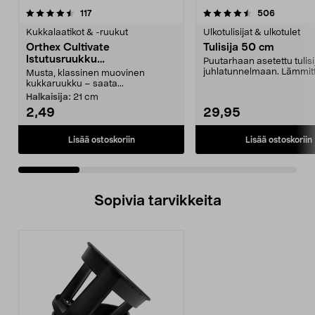
4.5 viidestä
arvostelut
4.5 viidestä
arvostelu
117
506
tähdestä
t
Kukkalaatikot & -ruukut
Ulkotulisijat & ulkotulet
Orthex Cultivate
Tulisija 50 cm
Istutusruukku
Puutarhaan asetettu tulisi
kierrätysmuovia, musta
juhlatunnelmaan. Lämmitt
Musta, klassinen muovinen
tuikkivat tul...
kukkaruukku – saata...
Halkaisija:
21 cm
2,49
29,95
Lisää ostoskoriin
Lisää ostoskoriin
Sopivia tarvikkeita