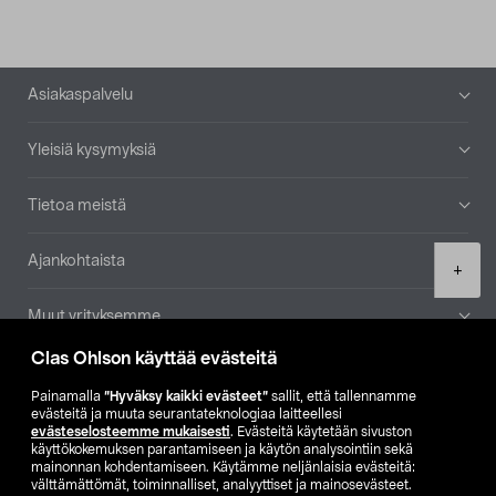
Alatunniste
Asiakaspalvelu
Yleisiä kysymyksiä
Tietoa meistä
Ajankohtaista
Product
+
quantity
Muut yrityksemme
Clas Ohlson käyttää evästeitä
Etsi myymälä
Painamalla
”Hyväksy kaikki evästeet”
sallit, että tallennamme
evästeitä ja muuta seurantateknologiaa laitteellesi
SE
NO
FI
evästeselosteemme mukaisesti
. Evästeitä käytetään sivuston
käyttökokemuksen parantamiseen ja käytön analysointiin sekä
FI
SV
mainonnan kohdentamiseen. Käytämme neljänlaisia evästeitä:
välttämättömät, toiminnalliset, analyyttiset ja mainosevästeet.