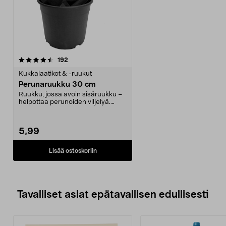
arvostelut
192
Kukkalaatikot & -ruukut
Perunaruukku 30 cm
Ruukku, jossa avoin sisäruukku –
helpottaa perunoiden viljelyä.
Moneen paikkaan ...
5,99
Lisää ostoskoriin
Tavalliset asiat epätavallisen edullisesti