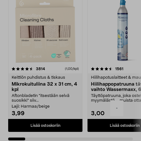
4.5viidestä
arvostelut
4.5viidestä
arvostelu
3814
1561
(1,00/kpl)
tähdestä
t
Keittiön puhdistus & tiskaus
Hiilihapotuslaitteet & mau
Mikrokuituliina 32 x 31 cm, 4
Hiilihappopatruuna tä
kpl
vaihto Wassermaxx, 6
Aftonbladetin "itsestään selvä
Täyttöpatruuna, joka ost
suosikki" siiv...
myymälästä – muista ott
patruuna mukaasi m...
Laji:
Harmaa/beige
-
3,99
3,00
Lisää ostoskoriin
Lisää ostoskoriin