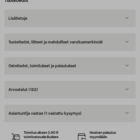
Tuotetiedot
Lisätietoja
Tuotetiedot, liitteet ja mahdolliset varoitusmerkinnät
Ostotiedot, toimitukset ja palautukset
Arvostelut
(122)
Asiantuntija vastaa
(1 vastattu kysymys)
Toimitus alkaen 3,90 €
Ilmainen palautus
toimitustavalla Budbee
myymälään