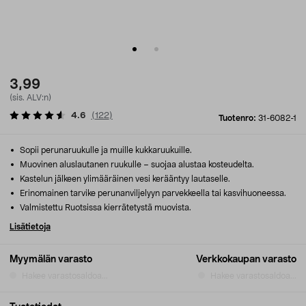
3,99
(sis. ALV:n)
4.6
(
122
)
Tuotenro:
31-6082-1
Sopii perunaruukulle ja muille kukkaruukuille.
Muovinen aluslautanen ruukulle – suojaa alustaa kosteudelta.
Kastelun jälkeen ylimääräinen vesi kerääntyy lautaselle.
Erinomainen tarvike perunanviljelyyn parvekkeella tai kasvihuoneessa.
Valmistettu Ruotsissa kierrätetystä muovista.
Lisätietoja
Myymälän varasto
Verkkokaupan varasto
Hakee varastosaldoa...
Hakee varastosaldoa...